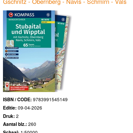
Gschnitz - Obernberg - Navis - Schmirn - Vals
9783991545149
ISBN / CODE:
09-04-2026
Editie:
2
Druk:
260
Aantal blz.:
1:50000
Schaal: