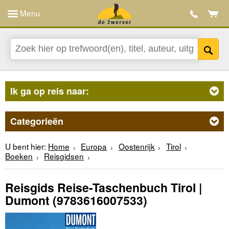
Menu
Ik ga op reis naar:
Categorieën
U bent hier:
Home
Europa
Oostenrijk
Tirol
Boeken
Reisgidsen
Reisgids Reise-Taschenbuch Tirol |
Dumont
(9783616007533)