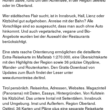
Hohen Salve, rund um den Achensee, in der Region Seefeld
oder im Oberland.
Wer städtisches Flair sucht, ist in Innsbruck, Hall, Lienz oder
Kitzbühel gut aufgehoben. Anreise mit der Bahn? Alle
Vorschläge sind so ausgesucht, dass man auch ohne Auto
hinkommt. Und auch vegetarische, vegane und Bio-
Angebote wurden bei der Auswahl der Restaurants
berücksichtigt.
Eine stets rasche Orientierung ermöglichen die detaillierte
Extra-Reisekarte im Maßstab 1:270.000, eine Übersichtskarte
mit den Highlights der Region sowie 36 präzise Citypläne,
Wander- und Routenkarten. Den Gratis-Download von
Updates zum Buch findet der Leser unter
www.dumontreise.de/tirol.
Tirol persönlich. Reiseinfos, Adressen, Websites. Magazinteil
(Panorama) mit Daten, Essays, Hintergründen. Von Kufstein
bis Kitzbühel. Das untere Inntal mit Seitentälern. Innsbruck
und Umgebung. Imst und Außerfern. Region Oberland.
Osttirol. 36 Karten und Pläne plus eine separate Reisekarte