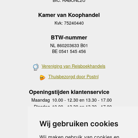
BIC: RABONL2U
Kamer van Koophandel
Kvk: 75240440
BTW-nummer
NL 860203633 B01
BE 0541 545 456
Vereniging van Reisboekhandels
Thuisbezorgd door Postnl
Openingstijden klantenservice
Maandag
10.00 - 12.30 en 13.30 - 17.00
Dinsdag
10.00 - 12.30 en 13.30 - 17.00
Woensdag
10.00 - 12.30 en 13.30 - 17.00
Donderdag
10.00 - 12.30 en 13.30 - 17.00
Wij gebruiken cookies
Vrijdag
10.00 - 12.30 en 13.30 - 17.00
Zaterdag
gesloten
Wij maken gebruik van cookies en