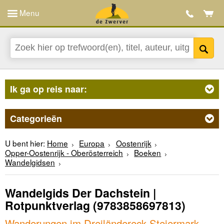
Menu
Ik ga op reis naar:
Categorieën
U bent hier:
Home
Europa
Oostenrijk
Opper-Oostenrijk - Oberösterreich
Boeken
Wandelgidsen
Wandelgids Der Dachstein |
Rotpunktverlag
(9783858697813)
Wanderungen im Dreiländereck Steiermark,