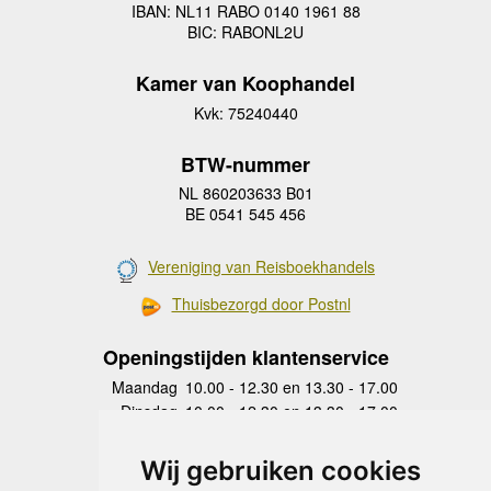
IBAN: NL11 RABO 0140 1961 88
BIC: RABONL2U
Kamer van Koophandel
Kvk: 75240440
BTW-nummer
NL 860203633 B01
BE 0541 545 456
Vereniging van Reisboekhandels
Thuisbezorgd door Postnl
Openingstijden klantenservice
Maandag
10.00 - 12.30 en 13.30 - 17.00
Dinsdag
10.00 - 12.30 en 13.30 - 17.00
Woensdag
10.00 - 12.30 en 13.30 - 17.00
Donderdag
10.00 - 12.30 en 13.30 - 17.00
Wij gebruiken cookies
Vrijdag
10.00 - 12.30 en 13.30 - 17.00