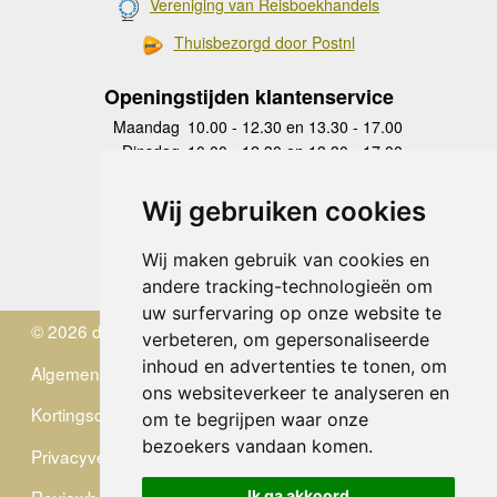
Vereniging van Reisboekhandels
Thuisbezorgd door Postnl
Openingstijden klantenservice
Maandag
10.00 - 12.30 en 13.30 - 17.00
Dinsdag
10.00 - 12.30 en 13.30 - 17.00
Woensdag
10.00 - 12.30 en 13.30 - 17.00
Donderdag
10.00 - 12.30 en 13.30 - 17.00
Wij gebruiken cookies
Vrijdag
10.00 - 12.30 en 13.30 - 17.00
Zaterdag
gesloten
Wij maken gebruik van cookies en
Zondag
gesloten
andere tracking-technologieën om
uw surfervaring op onze website te
© 2026 de Zwerver
verbeteren, om gepersonaliseerde
inhoud en advertenties te tonen, om
Algemene Voorwaarden
ons websiteverkeer te analyseren en
Kortingscode
om te begrijpen waar onze
bezoekers vandaan komen.
Privacyverklaring
Reviewbeleid
Ik ga akkoord