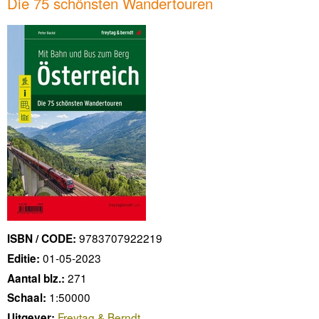
Die 75 schönsten Wandertouren
9783707922219
ISBN / CODE:
01-05-2023
Editie:
271
Aantal blz.:
1:50000
Schaal:
Freytag & Berndt
Uitgever: