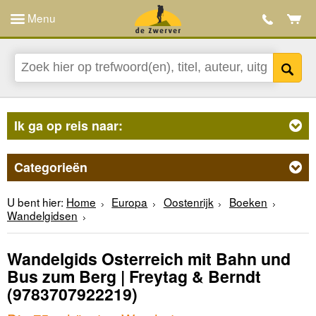
Menu
Ik ga op reis naar:
Categorieën
U bent hier:
Home
Europa
Oostenrijk
Boeken
Wandelgidsen
Wandelgids Osterreich mit Bahn und
Bus zum Berg | Freytag & Berndt
(9783707922219)