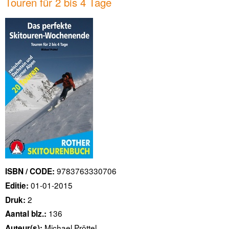
Touren für 2 bis 4 Tage
9783763330706
ISBN / CODE:
01-01-2015
Editie:
2
Druk:
136
Aantal blz.:
Michael Pröttel
Auteur(s):