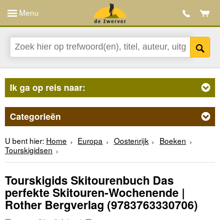
Menu
Ik ga op reis naar:
Categorieën
U bent hier:
Home
Europa
Oostenrijk
Boeken
Tourskigidsen
Tourskigids Skitourenbuch Das
perfekte Skitouren-Wochenende |
Rother Bergverlag
(9783763330706)