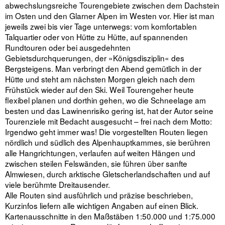
abwechslungsreiche Tourengebiete zwischen dem Dachstein
im Osten und den Glarner Alpen im Westen vor. Hier ist man
jeweils zwei bis vier Tage unterwegs: vom komfortablen
Talquartier oder von Hütte zu Hütte, auf spannenden
Rundtouren oder bei ausgedehnten
Gebietsdurchquerungen, der »Königsdisziplin« des
Bergsteigens. Man verbringt den Abend gemütlich in der
Hütte und steht am nächsten Morgen gleich nach dem
Frühstück wieder auf den Ski. Weil Tourengeher heute
flexibel planen und dorthin gehen, wo die Schneelage am
besten und das Lawinenrisiko gering ist, hat der Autor seine
Tourenziele mit Bedacht ausgesucht – frei nach dem Motto:
Irgendwo geht immer was! Die vorgestellten Routen liegen
nördlich und südlich des Alpenhauptkammes, sie berühren
alle Hangrichtungen, verlaufen auf weiten Hängen und
zwischen steilen Felswänden, sie führen über sanfte
Almwiesen, durch arktische Gletscherlandschaften und auf
viele berühmte Dreitausender.
Alle Routen sind ausführlich und präzise beschrieben,
Kurzinfos liefern alle wichtigen Angaben auf einen Blick.
Kartenausschnitte in den Maßstäben 1:50.000 und 1:75.000