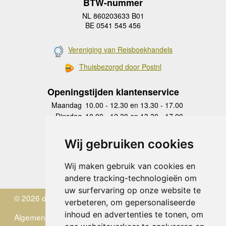
BTW-nummer
NL 860203633 B01
BE 0541 545 456
Vereniging van Reisboekhandels
Thuisbezorgd door Postnl
Openingstijden klantenservice
Maandag
10.00 - 12.30 en 13.30 - 17.00
Dinsdag
10.00 - 12.30 en 13.30 - 17.00
Woensdag
10.00 - 12.30 en 13.30 - 17.00
Donderdag
10.00 - 12.30 en 13.30 - 17.00
Wij gebruiken cookies
Vrijdag
10.00 - 12.30 en 13.30 - 17.00
Zaterdag
gesloten
Wij maken gebruik van cookies en
Zondag
gesloten
andere tracking-technologieën om
uw surfervaring op onze website te
© 2026 de Zwerver
verbeteren, om gepersonaliseerde
inhoud en advertenties te tonen, om
Algemene Voorwaarden