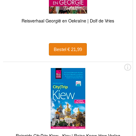
Reisverhaal Georgië en Oekraïne | Dolf de Vries
Bestel € 21,99
Reisgids CityTrip Kiew - Kiev | Reise Know-How Verlag