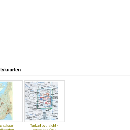
tskaarten
chtskaart
Turkart overzicht 4
lkaarten
omgeving Oslo