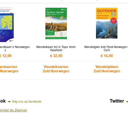
landkaart 3 Noorwegen
Wandelkaart 3014 Topo 3000
Wandelgids 306 Fjord-Norwegen 
z
Vassfaret
Conr
€ 12,99
€ 32,95
€ 16,95
enkaarten
Wandelkaarten
Wandelgidsen
 Noorwegen
Zuid Noorwegen
Zuid Noorwegen
ook
Twitter
Volg ons op facebook
inkel de Zwerver