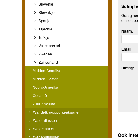
Slovenië
Schrijf 
Slowakije
Graag hore
om te doe
Spanje
Tsjechië
Naam:
Turkije
Vaticaanstad
Email:
Zweden
Zwitserland
Rating:
Midden-Amerika
Midden-Oosten
Noord-Amerika
Oceanië
Zuid-Amerika
Wandelknooppuntenkaarten
Wateratlassen
Waterkaarten
Ook int
Wegenatlassen