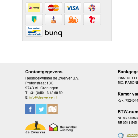
Contactgegevens
Bankgeg
Reisboekwinkel de Zwerver B.V.
IBAN: NL11 
BIC: RABON
Protonstraat 13C
9743 AL Groningen
: +31 (0)50 - 3 12 69 50
T
Kamer va
:
info@dezwerver.nl
E
Kvk: 752404
BTW-num
NL 86020363
BE 0541 545
Verenig