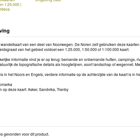
n 1:25.000 |
rdeca
ving
 wandelkaart van een deel van Noorwegen. De Noren zelf gebruiken deze kaarten 
heidsgraad van het gebied voldoet een 1:25.000, 1:50.000 of 1:100.000 kaart.
kelijke informatie vind je er op terug: bemande en onbemande hutten, campings, riv
tuurlijk de topografische details als hoogtelijnen, soort landschap of wegennet. M
s in het Noors en Engels, verdere informatie op de achterzijde van de kaart is in 
lomarka
 op deze kaart: Asker, Sandvika, Tranby
s gevonden voor dit product.