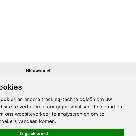
Nieuwsbrief
.30 - 17.00
Op de hoogte blijven van nieuwe reisgidsen,
travelgadgets en kaarten? Geef u op voor onze
.30 - 17.00
ookies
nieuwsbrief. U ontvangt de nieuwsbrief 1x per maand.
.30 - 17.00
.30 - 17.00
Bekijk hier onze laatste nieuwsbrief:
.30 - 17.00
cookies en andere tracking-technologieën om uw
Onze laatste Nieuwsbrief
bsite te verbeteren, om gepersonaliseerde inhoud en
om ons websiteverkeer te analyseren en om te
Inschrijven
zoekers vandaan komen.
Ik ga akkoord