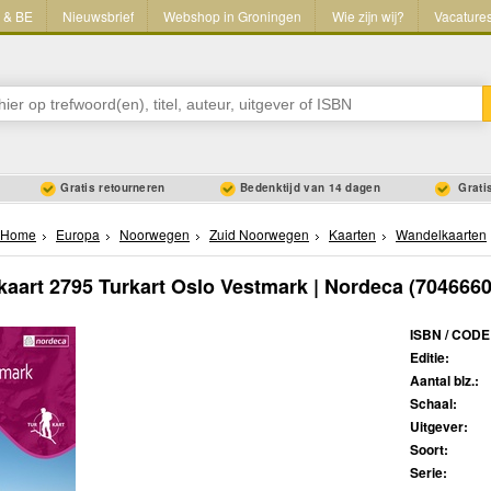
L & BE
Nieuwsbrief
Webshop in Groningen
Wie zijn wij?
Vacature
Gratis retourneren
Bedenktijd van 14 dagen
Gratis
Home
Europa
Noorwegen
Zuid Noorwegen
Kaarten
Wandelkaarten
aart 2795 Turkart Oslo Vestmark | Nordeca
(7046660
ISBN / CODE
Editie:
Aantal blz.:
Schaal:
Uitgever:
Soort:
Serie: