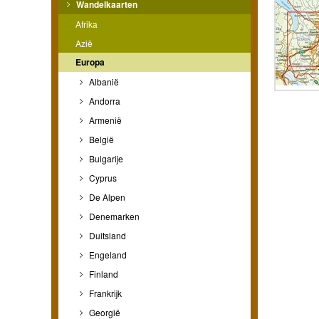
Wandelkaarten
Afrika
Azië
Europa
Albanië
Andorra
Armenië
België
Bulgarije
Cyprus
De Alpen
Denemarken
Duitsland
Engeland
Finland
Frankrijk
Georgië