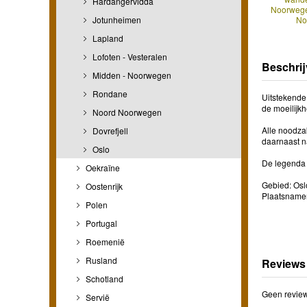
Hardangervidda
Noorwege
Jotunheimen
No
Lapland
Lofoten - Vesteralen
Beschrij
Midden - Noorwegen
Rondane
Uitstekende
de moeilijk
Noord Noorwegen
Alle noodza
Dovrefjell
daarnaast na
Oslo
De legenda i
Oekraïne
Gebied: Os
Oostenrijk
Plaatsnamen
Polen
Portugal
Roemenië
Rusland
Reviews
Schotland
Geen review
Servië