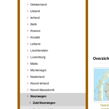
Griekenland
IJsland
Ierland
Italië
Kosovo
Kroatië
Letland
Liechtenstein
Luxemburg
Overzich
Malta
Montenegro
Nederland
Noord-Ierland
Noord-Macedonië
Noorwegen
Zuid Noorwegen
Overzi
wande