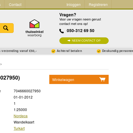
s
Contact
Inloggen
Registreren
Vragen?
Voor uw vragen neem gerust
contact met ons op!
050-312 69 50
NEEM CONTACT OP
 verzending vanaf €50,-
Achteraf betalen
Deskundig persone
027950)
Winkelwagen
Geen items in winkelwagen
:
7046660027950
Ga naar winkelwagen
01-01-2012
1
1:25000
Nordeca
Wandelkaart
Turkart