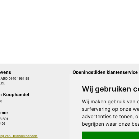
evens
Openingstijden klantenservice
RABO 0140 1961 88
Maandag
10.00 - 12.30 en 13
L2U
Dinsdag
10.00 - 12.30 en 13
Wij gebruiken c
Woensdag
10.00 - 12.30 en 13
n Koophandel
Donderdag
10.00 - 12.30 en 13
Vrijdag
10.00 - 12.30 en 13
40
Wij maken gebruik van 
Zaterdag
gesloten
surfervaring op onze we
Zondag
gesloten
mer
advertenties te tonen, 
3 B01
begrijpen waar onze be
 456
ing van Reisboekhandels