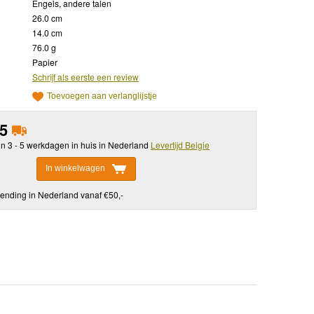
Engels, andere talen
26.0 cm
14.0 cm
76.0 g
Papier
Schrijf als eerste een review
Toevoegen aan verlanglijstje
95
in 3 - 5 werkdagen in huis in Nederland
Levertijd Belgie
In winkelwagen
ending in Nederland vanaf €50,-