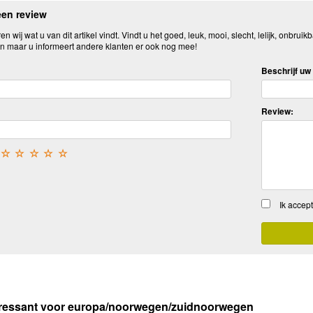
een review
n wij wat u van dit artikel vindt. Vindt u het goed, leuk, mooi, slecht, lelijk, onbruikb
n maar u informeert andere klanten er ook nog mee!
Beschrijf uw 
Review:
☆
☆
☆
☆
☆
Ik accep
eressant voor europa/noorwegen/zuidnoorwegen