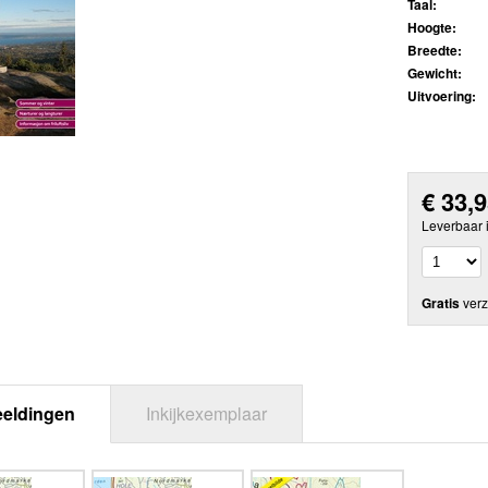
Taal:
Hoogte:
Breedte:
Gewicht:
Uitvoering:
€
33,
Leverbaar 
Gratis
verz
eeldingen
Inkijkexemplaar