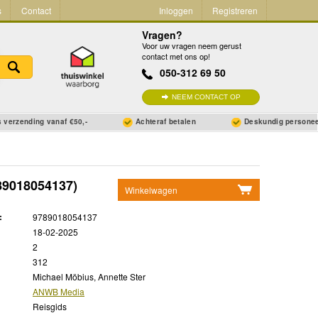
s
Contact
Inloggen
Registreren
Vragen?
Voor uw vragen neem gerust
contact met ons op!
050-312 69 50
NEEM CONTACT OP
 verzending vanaf €50,-
Achteraf betalen
Deskundig persone
89018054137)
Winkelwagen
Geen items in winkelwagen
:
9789018054137
Ga naar winkelwagen
18-02-2025
2
312
Michael Möbius, Annette Ster
ANWB Media
Reisgids