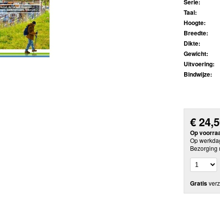
Serie:
Taal:
Hoogte:
Breedte:
Dikte:
Gewicht:
Uitvoering:
Bindwijze:
€
24,
Op voorra
Op werkdag
Bezorging 
Gratis
verz