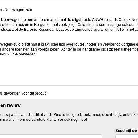
k Noorwegen zuid
-Noorwegen op een andere manier met de uitgebreide ANWB-reisgids Ontdek Noor
e houten huizen in Bergen en het veelzijdige Oslo niet missen, maar ga ook een
landskasteel de Baronie Rosendal, bezoek de Lindesnes vuurtoren uit 1915 in het z
egen-zuid biedt naast praktische tips over routes, hotels en vervoer ook originele 
 andere toeristen aan voorbij lopen. Achter in de handzame gids zit een uitneemba
 door Zuid-Noorwegen.
s gevonden voor dit product.
een review
n wij wat u van dit artikel vindt. Vindt u het goed, leuk, mooi, slecht, lelijk, onbruikb
n maar u informeert andere klanten er ook nog mee!
Beschrijf uw 