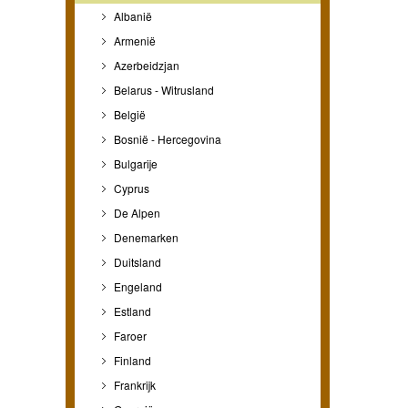
Albanië
Armenië
Azerbeidzjan
Belarus - Witrusland
België
Bosnië - Hercegovina
Bulgarije
Cyprus
De Alpen
Denemarken
Duitsland
Engeland
Estland
Faroer
Finland
Frankrijk