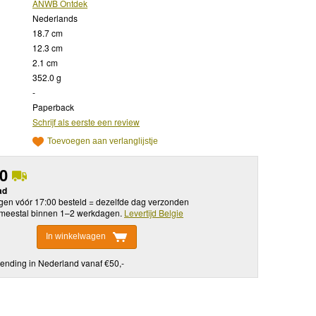
ANWB Ontdek
Nederlands
18.7 cm
12.3 cm
2.1 cm
352.0 g
-
Paperback
Schrijf als eerste een review
Toevoegen aan verlanglijstje
50
ad
en vóór 17:00 besteld = dezelfde dag verzonden
meestal binnen 1–2 werkdagen.
Levertijd Belgie
In winkelwagen
ending in Nederland vanaf €50,-