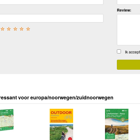
Review:
☆
☆
☆
☆
☆
Ik accep
eressant voor europa/noorwegen/zuidnoorwegen