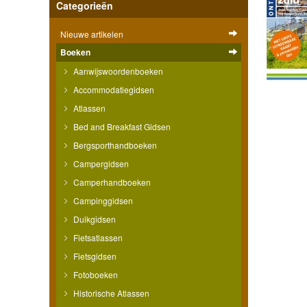
Categorieën
Nieuwe artikelen
Boeken
Aanwijswoordenboeken
Accommodatiegidsen
Atlassen
Bed and Breakfast Gidsen
Bergsporthandboeken
Campergidsen
Camperhandboeken
Campinggidsen
Duikgidsen
Fietsatlassen
Fietsgidsen
Fotoboeken
Historische Atlassen