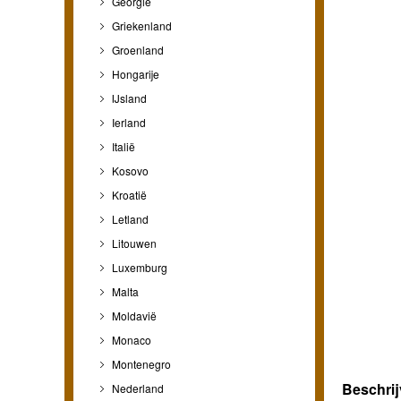
Georgië
Griekenland
Groenland
Hongarije
IJsland
Ierland
Italië
Kosovo
Kroatië
Letland
Litouwen
Luxemburg
Malta
Moldavië
Monaco
Montenegro
Beschrij
Nederland