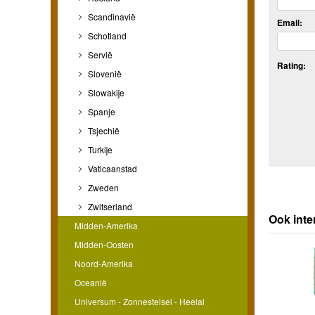
Scandinavië
Email:
Schotland
Servië
Rating:
Slovenië
Slowakije
Spanje
Tsjechië
Turkije
Vaticaanstad
Zweden
Zwitserland
Ook int
Midden-Amerika
Midden-Oosten
Noord-Amerika
Oceanië
Universum - Zonnestelsel - Heelal