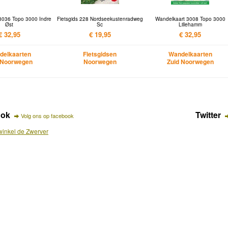
3036 Topo 3000 Indre
Fietsgids 228 Nordseekustenradweg
Wandelkaart 3008 Topo 3000
Øst
Sc
Lillehamm
€ 32,95
€ 19,95
€ 32,95
delkaarten
Fietsgidsen
Wandelkaarten
 Noorwegen
Noorwegen
Zuid Noorwegen
ook
Twitter
Volg ons op facebook
inkel de Zwerver