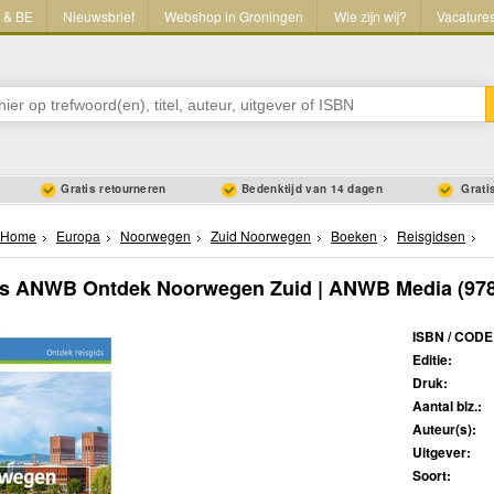
L & BE
Nieuwsbrief
Webshop in Groningen
Wie zijn wij?
Vacature
Gratis retourneren
Bedenktijd van 14 dagen
Gratis
Home
Europa
Noorwegen
Zuid Noorwegen
Boeken
Reisgidsen
ds ANWB Ontdek Noorwegen Zuid | ANWB Media
(97
ISBN / CODE
Editie:
Druk:
Aantal blz.:
Auteur(s):
Uitgever:
Soort: