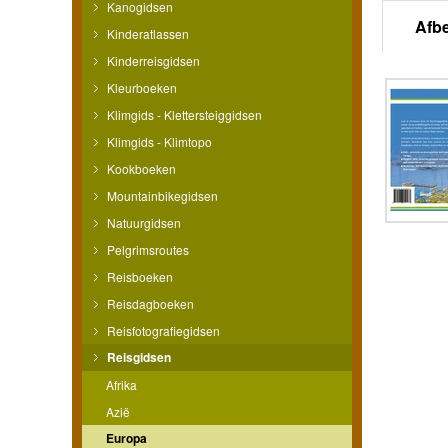
Kanogidsen
Afb
Kinderatlassen
Kinderreisgidsen
Kleurboeken
Klimgids - Klettersteiggidsen
Klimgids - Klimtopo
Kookboeken
Mountainbikegidsen
Natuurgidsen
Pelgrimsroutes
Reisboeken
Reisdagboeken
Reisfotografiegidsen
Reisgidsen
Afrika
Azië
Europa