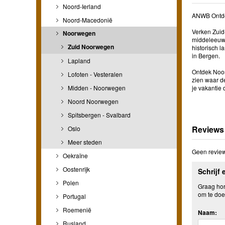
Noord-Ierland
ANWB Ontde
Noord-Macedonië
Verken Zuid
Noorwegen
middeleeuws
Zuid Noorwegen
historisch 
in Bergen.
Lapland
Ontdek Noorw
Lofoten - Vesteralen
zien waar de
Midden - Noorwegen
je vakantie
Noord Noorwegen
Spitsbergen - Svalbard
Reviews
Oslo
Meer steden
Geen review
Oekraïne
Oostenrijk
Schrijf 
Polen
Graag hore
om te doe
Portugal
Roemenië
Naam:
Rusland