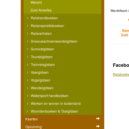
Wereld
Zuid-Amerika
Wandelkaart 
Reishandboeken
Reisinspiratieboeken
Wan
Reisverhalen
Zuid
Sneeuwschoenwandelgidsen
Survivalgidsen
Tourskigidsen
Faceb
Treinreisgidsen
Vaargidsen
Reisboekw
Vogelgidsen
Wandelgidsen
Watersport handboeken
Werken en wonen in buitenland
Woordenboeken & Taalgidsen
Kaarten
Opruiming