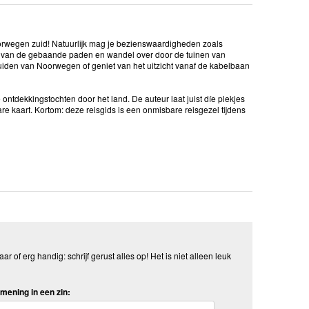
wegen zuid! Natuurlijk mag je bezienswaardigheden zoals
s van de gebaande paden en wandel over door de tuinen van
uiden van Noorwegen of geniet van het uitzicht vanaf de kabelbaan
ontdekkingstochten door het land. De auteur laat juist díe plekjes
re kaart. Kortom: deze reisgids is een onmisbare reisgezel tijdens
aar of erg handig: schrijf gerust alles op! Het is niet alleen leuk
mening in een zin: