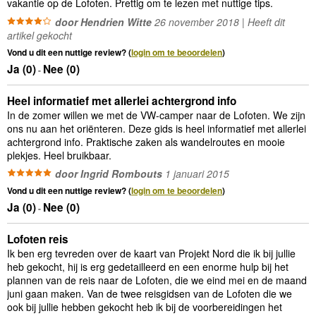
vakantie op de Lofoten. Prettig om te lezen met nuttige tips.
door Hendrien Witte
26 november 2018 | Heeft dit
artikel gekocht
Vond u dit een nuttige review? (
login om te beoordelen
)
Ja (
0
)
Nee (
0
)
-
Heel informatief met allerlei achtergrond info
In de zomer willen we met de VW-camper naar de Lofoten. We zijn
ons nu aan het oriënteren. Deze gids is heel informatief met allerlei
achtergrond info. Praktische zaken als wandelroutes en mooie
plekjes. Heel bruikbaar.
door Ingrid Rombouts
1 januari 2015
Vond u dit een nuttige review? (
login om te beoordelen
)
Ja (
0
)
Nee (
0
)
-
Lofoten reis
Ik ben erg tevreden over de kaart van Projekt Nord die ik bij jullie
heb gekocht, hij is erg gedetailleerd en een enorme hulp bij het
plannen van de reis naar de Lofoten, die we eind mei en de maand
juni gaan maken. Van de twee reisgidsen van de Lofoten die we
ook bij jullie hebben gekocht heb ik bij de voorbereidingen het