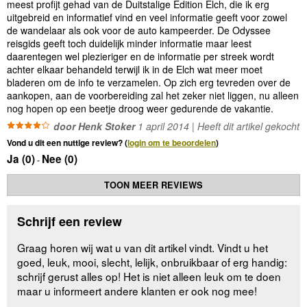
meest profijt gehad van de Duitstalige Edition Elch, die ik erg
uitgebreid en informatief vind en veel informatie geeft voor zowel
de wandelaar als ook voor de auto kampeerder. De Odyssee
reisgids geeft toch duidelijk minder informatie maar leest
daarentegen wel plezieriger en de informatie per streek wordt
achter elkaar behandeld terwijl ik in de Elch wat meer moet
bladeren om de info te verzamelen. Op zich erg tevreden over de
aankopen, aan de voorbereiding zal het zeker niet liggen, nu alleen
nog hopen op een beetje droog weer gedurende de vakantie.
door Henk Stoker
1 april 2014 | Heeft dit artikel gekocht
Vond u dit een nuttige review? (
login om te beoordelen
)
Ja (
0
)
Nee (
0
)
-
TOON MEER REVIEWS
Schrijf een review
Graag horen wij wat u van dit artikel vindt. Vindt u het
goed, leuk, mooi, slecht, lelijk, onbruikbaar of erg handig:
schrijf gerust alles op! Het is niet alleen leuk om te doen
maar u informeert andere klanten er ook nog mee!