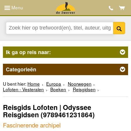
Menu
Ik ga op reis naar:
Categorieën
U bent hier:
Home
Europa
Noorwegen
Lofoten - Vesteralen
Boeken
Reisgidsen
Reisgids Lofoten | Odyssee
Reisgidsen
(9789461231864)
Fascinerende archipel