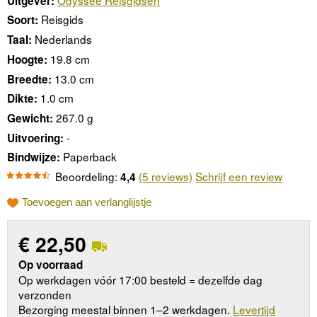
Uitgever:
Reisgids
Soort:
Nederlands
Taal:
19.8 cm
Hoogte:
13.0 cm
Breedte:
1.0 cm
Dikte:
267.0 g
Gewicht:
-
Uitvoering:
Paperback
Bindwijze:
Beoordeling:
(5 reviews)
Schrijf een review
4,4
Toevoegen aan verlanglijstje
€
22,50
Op voorraad
Op werkdagen vóór 17:00 besteld = dezelfde dag
verzonden
Bezorging meestal binnen 1–2 werkdagen.
Levertijd