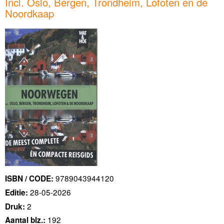
Incl. Oslo, Bergen, Trondheim, Lofoten en de
Noordkaap
9789043944120
ISBN / CODE:
28-05-2026
Editie:
2
Druk:
192
Aantal blz.: