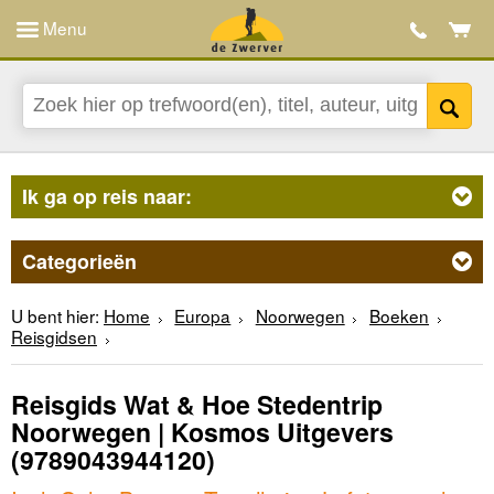
Menu
Ik ga op reis naar:
Categorieën
U bent hier:
Home
Europa
Noorwegen
Boeken
Reisgidsen
Reisgids Wat & Hoe Stedentrip
Noorwegen | Kosmos Uitgevers
(9789043944120)