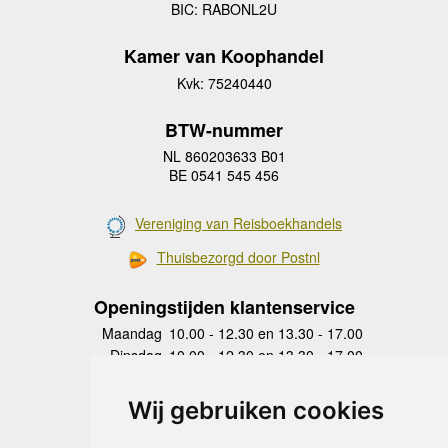
BIC: RABONL2U
Kamer van Koophandel
Kvk: 75240440
BTW-nummer
NL 860203633 B01
BE 0541 545 456
Vereniging van Reisboekhandels
Thuisbezorgd door Postnl
Openingstijden klantenservice
Maandag
10.00 - 12.30 en 13.30 - 17.00
Dinsdag
10.00 - 12.30 en 13.30 - 17.00
Woensdag
10.00 - 12.30 en 13.30 - 17.00
Donderdag
10.00 - 12.30 en 13.30 - 17.00
Wij gebruiken cookies
Vrijdag
10.00 - 12.30 en 13.30 - 17.00
Zaterdag
gesloten