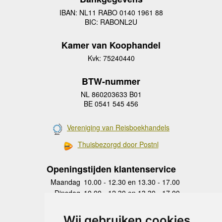
IBAN: NL11 RABO 0140 1961 88
BIC: RABONL2U
Kamer van Koophandel
Kvk: 75240440
BTW-nummer
NL 860203633 B01
BE 0541 545 456
Vereniging van Reisboekhandels
Thuisbezorgd door Postnl
Openingstijden klantenservice
Maandag
10.00 - 12.30 en 13.30 - 17.00
Dinsdag
10.00 - 12.30 en 13.30 - 17.00
Woensdag
10.00 - 12.30 en 13.30 - 17.00
Donderdag
10.00 - 12.30 en 13.30 - 17.00
Wij gebruiken cookies