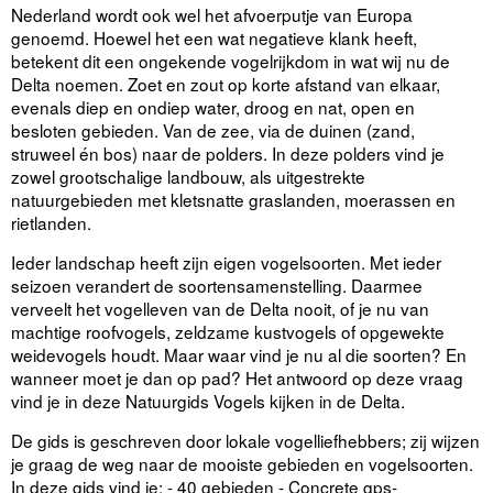
Nederland wordt ook wel het afvoerputje van Europa
genoemd. Hoewel het een wat negatieve klank heeft,
betekent dit een ongekende vogelrijkdom in wat wij nu de
Delta noemen. Zoet en zout op korte afstand van elkaar,
evenals diep en ondiep water, droog en nat, open en
besloten gebieden. Van de zee, via de duinen (zand,
struweel én bos) naar de polders. In deze polders vind je
zowel grootschalige landbouw, als uitgestrekte
natuurgebieden met kletsnatte graslanden, moerassen en
rietlanden.
Ieder landschap heeft zijn eigen vogelsoorten. Met ieder
seizoen verandert de soortensamenstelling. Daarmee
verveelt het vogelleven van de Delta nooit, of je nu van
machtige roofvogels, zeldzame kustvogels of opgewekte
weidevogels houdt. Maar waar vind je nu al die soorten? En
wanneer moet je dan op pad? Het antwoord op deze vraag
vind je in deze Natuurgids Vogels kijken in de Delta.
De gids is geschreven door lokale vogelliefhebbers; zij wijzen
je graag de weg naar de mooiste gebieden en vogelsoorten.
In deze gids vind je: - 40 gebieden - Concrete gps-