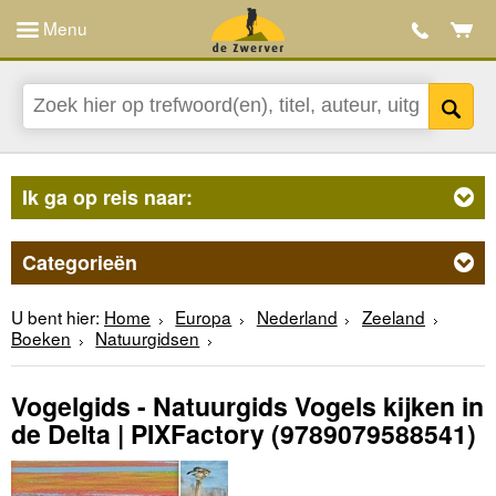
Menu
Ik ga op reis naar:
Categorieën
U bent hier:
Home
Europa
Nederland
Zeeland
Boeken
Natuurgidsen
Vogelgids - Natuurgids Vogels kijken in
de Delta | PIXFactory
(9789079588541)