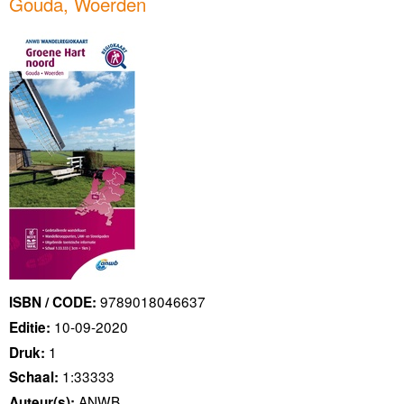
Gouda, Woerden
9789018046637
ISBN / CODE:
10-09-2020
Editie:
1
Druk:
1:33333
Schaal:
ANWB
Auteur(s):