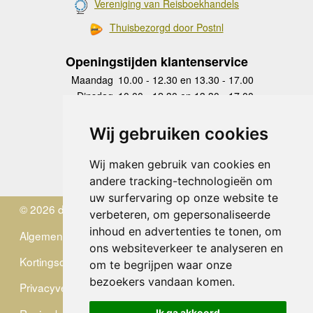
Vereniging van Reisboekhandels
Thuisbezorgd door Postnl
Openingstijden klantenservice
Maandag
10.00 - 12.30 en 13.30 - 17.00
Dinsdag
10.00 - 12.30 en 13.30 - 17.00
Woensdag
10.00 - 12.30 en 13.30 - 17.00
Donderdag
10.00 - 12.30 en 13.30 - 17.00
Wij gebruiken cookies
Vrijdag
10.00 - 12.30 en 13.30 - 17.00
Zaterdag
gesloten
Wij maken gebruik van cookies en
Zondag
gesloten
andere tracking-technologieën om
uw surfervaring op onze website te
© 2026 de Zwerver
verbeteren, om gepersonaliseerde
inhoud en advertenties te tonen, om
Algemene Voorwaarden
ons websiteverkeer te analyseren en
Kortingscode
om te begrijpen waar onze
bezoekers vandaan komen.
Privacyverklaring
Ik ga akkoord