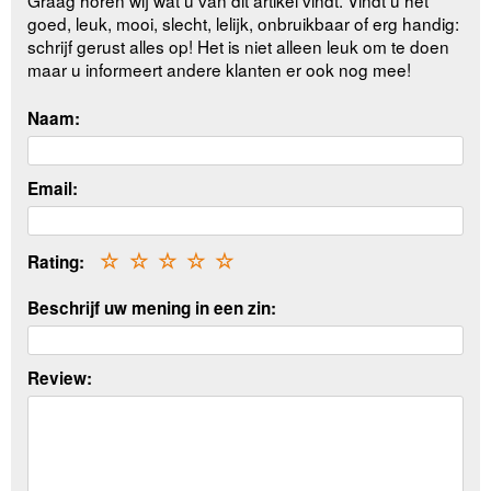
Graag horen wij wat u van dit artikel vindt. Vindt u het
goed, leuk, mooi, slecht, lelijk, onbruikbaar of erg handig:
schrijf gerust alles op! Het is niet alleen leuk om te doen
maar u informeert andere klanten er ook nog mee!
Naam:
Email:
Rating:
☆
☆
☆
☆
☆
Beschrijf uw mening in een zin:
Review: