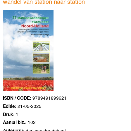
wandel van station naar station
9789491899621
ISBN / CODE:
21-05-2025
Editie:
1
Druk:
102
Aantal blz.:
Bart van der Schagt
Auteur(s):