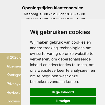
Openingstijden klantenservice
Maandag
10.00 - 12.30 en 13.30 - 17.00
Dinsdag
10.00 - 12.30 en 13.30 - 17.00
Woensdag
10.00 - 12.30 en 13.30 - 17.00
Donderdag
10.00 - 12.30 en 13.30 - 17.00
Wij gebruiken cookies
Vrijdag
10.00 - 12.30 en 13.30 - 17.00
Zaterdag
gesloten
Wij maken gebruik van cookies en
Zondag
gesloten
andere tracking-technologieën om
uw surfervaring op onze website te
© 2026 de Zwerver
verbeteren, om gepersonaliseerde
inhoud en advertenties te tonen, om
Algemene Voorwaarden
ons websiteverkeer te analyseren en
Kortingscode
om te begrijpen waar onze
bezoekers vandaan komen.
Privacyverklaring
Reviewbeleid
Ik ga akkoord
Cookies
Ik weiger