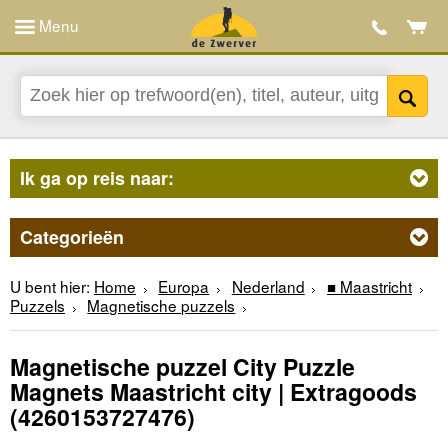
Menu
Ik ga op reis naar:
Categorieën
U bent hier:
Home
Europa
Nederland
■ Maastricht
Puzzels
Magnetische puzzels
Magnetische puzzel City Puzzle
Magnets Maastricht city | Extragoods
(4260153727476)