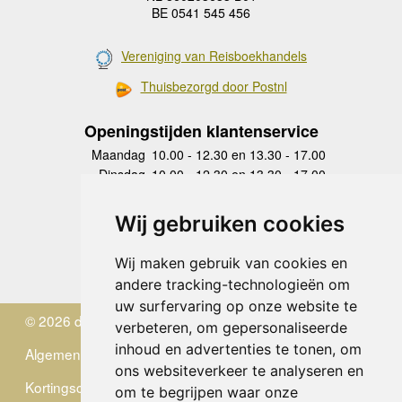
BE 0541 545 456
Vereniging van Reisboekhandels
Thuisbezorgd door Postnl
Openingstijden klantenservice
Maandag
10.00 - 12.30 en 13.30 - 17.00
Dinsdag
10.00 - 12.30 en 13.30 - 17.00
Woensdag
10.00 - 12.30 en 13.30 - 17.00
Donderdag
10.00 - 12.30 en 13.30 - 17.00
Wij gebruiken cookies
Vrijdag
10.00 - 12.30 en 13.30 - 17.00
Zaterdag
gesloten
Wij maken gebruik van cookies en
Zondag
gesloten
andere tracking-technologieën om
uw surfervaring op onze website te
© 2026 de Zwerver
verbeteren, om gepersonaliseerde
inhoud en advertenties te tonen, om
Algemene Voorwaarden
ons websiteverkeer te analyseren en
Kortingscode
om te begrijpen waar onze