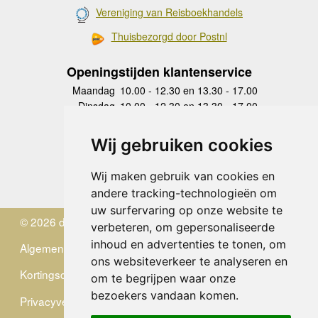
Vereniging van Reisboekhandels
Thuisbezorgd door Postnl
Openingstijden klantenservice
Maandag
10.00 - 12.30 en 13.30 - 17.00
Dinsdag
10.00 - 12.30 en 13.30 - 17.00
Woensdag
10.00 - 12.30 en 13.30 - 17.00
Donderdag
10.00 - 12.30 en 13.30 - 17.00
Wij gebruiken cookies
Vrijdag
10.00 - 12.30 en 13.30 - 17.00
Zaterdag
gesloten
Wij maken gebruik van cookies en
Zondag
gesloten
andere tracking-technologieën om
uw surfervaring op onze website te
© 2026 de Zwerver
verbeteren, om gepersonaliseerde
inhoud en advertenties te tonen, om
Algemene Voorwaarden
ons websiteverkeer te analyseren en
Kortingscode
om te begrijpen waar onze
bezoekers vandaan komen.
Privacyverklaring