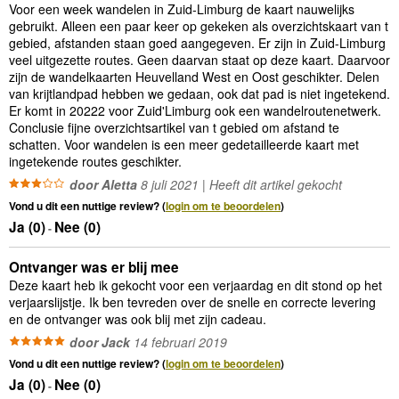
Voor een week wandelen in Zuid-Limburg de kaart nauwelijks
gebruikt. Alleen een paar keer op gekeken als overzichtskaart van t
gebied, afstanden staan goed aangegeven. Er zijn in Zuid-Limburg
veel uitgezette routes. Geen daarvan staat op deze kaart. Daarvoor
zijn de wandelkaarten Heuvelland West en Oost geschikter. Delen
van krijtlandpad hebben we gedaan, ook dat pad is niet ingetekend.
Er komt in 20222 voor Zuid'Limburg ook een wandelroutenetwerk.
Conclusie fijne overzichtsartikel van t gebied om afstand te
schatten. Voor wandelen is een meer gedetailleerde kaart met
ingetekende routes geschikter.
door Aletta
8 juli 2021 | Heeft dit artikel gekocht
Vond u dit een nuttige review? (
login om te beoordelen
)
Ja (
0
)
Nee (
0
)
-
Ontvanger was er blij mee
Deze kaart heb ik gekocht voor een verjaardag en dit stond op het
verjaarslijstje. Ik ben tevreden over de snelle en correcte levering
en de ontvanger was ook blij met zijn cadeau.
door Jack
14 februari 2019
Vond u dit een nuttige review? (
login om te beoordelen
)
Ja (
0
)
Nee (
0
)
-