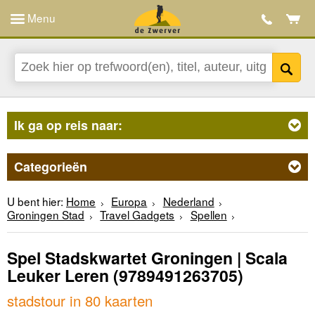
Menu
Ik ga op reis naar:
Categorieën
U bent hier:
Home
Europa
Nederland
Groningen Stad
Travel Gadgets
Spellen
Spel Stadskwartet Groningen | Scala
Leuker Leren
(9789491263705)
stadstour in 80 kaarten