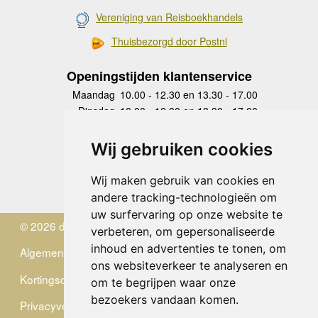
Vereniging van Reisboekhandels
Thuisbezorgd door Postnl
Openingstijden klantenservice
Maandag
10.00 - 12.30 en 13.30 - 17.00
Dinsdag
10.00 - 12.30 en 13.30 - 17.00
Woensdag
10.00 - 12.30 en 13.30 - 17.00
Donderdag
10.00 - 12.30 en 13.30 - 17.00
Wij gebruiken cookies
Vrijdag
10.00 - 12.30 en 13.30 - 17.00
Zaterdag
gesloten
Wij maken gebruik van cookies en
Zondag
gesloten
andere tracking-technologieën om
uw surfervaring op onze website te
© 2026 de Zwerver
verbeteren, om gepersonaliseerde
inhoud en advertenties te tonen, om
Algemene Voorwaarden
ons websiteverkeer te analyseren en
Kortingscode
om te begrijpen waar onze
bezoekers vandaan komen.
Privacyverklaring