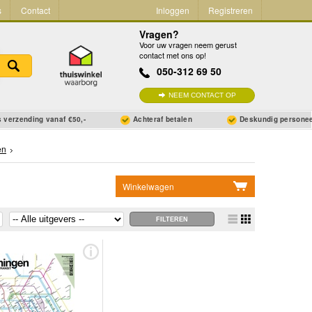
s
Contact
Inloggen
Registreren
Vragen?
Voor uw vragen neem gerust
contact met ons op!
050-312 69 50
NEEM CONTACT OP
 verzending vanaf €50,-
Achteraf betalen
Deskundig persone
en
Winkelwagen
Geen items in winkelwagen
Ga naar winkelwagen