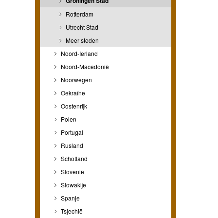
Groningen Stad
Rotterdam
Utrecht Stad
Meer steden
Noord-Ierland
Noord-Macedonië
Noorwegen
Oekraïne
Oostenrijk
Polen
Portugal
Rusland
Schotland
Slovenië
Slowakije
Spanje
Tsjechië