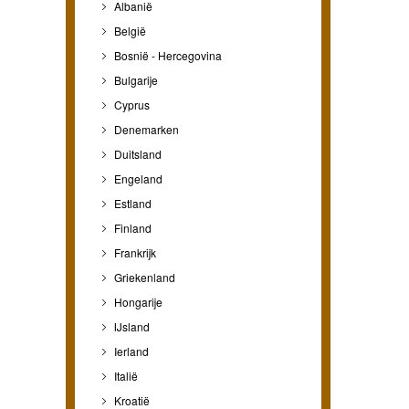
Albanië
België
Bosnië - Hercegovina
Bulgarije
Cyprus
Denemarken
Duitsland
Engeland
Estland
Finland
Frankrijk
Griekenland
Hongarije
IJsland
Ierland
Italië
Kroatië