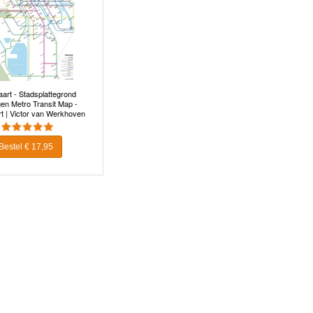
art - Stadsplattegrond
en Metro Transit Map -
t | Victor van Werkhoven
Bestel € 17,95