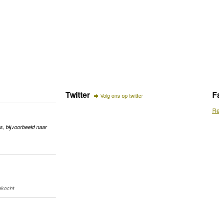
Twitter
F
Volg ons op twitter
Re
s, bijvoorbeeld naar
gekocht