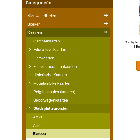
Categorieën
Nieuwe artikelen
Boeken
Kaarten
Camperkaarten
Stadsplat
| B
Educatieve kaarten
Fietskaarten
Fietsknooppuntenkaarten
Historische Kaarten
Mountainbike kaarten
Pelgrimsroutes (kaarten)
Spoorwegenkaarten
Stadsplattegronden
Afrika
Azië
Europa