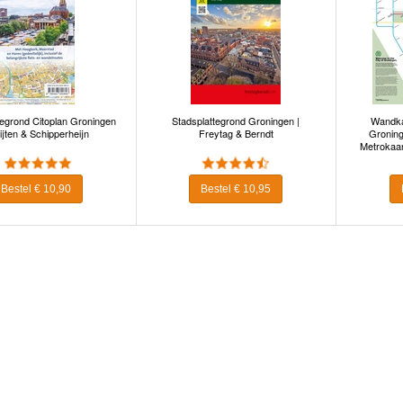
tegrond Citoplan Groningen
Stadsplattegrond Groningen |
Wandka
uijten & Schipperheijn
Freytag & Berndt
Groning
Metrokaar
Bestel € 10,90
Bestel € 10,95