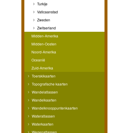
Turkije
Vaticaanstad
Zweden
Zwitserland
Midden-Amerika
Midden-Oosten
Noord-Amerika
Oceanië
Zuid-Amerika
Toerskikaarten
Topografische kaarten
Wandelatlassen
Wandelkaarten
Wandelknooppuntenkaarten
Wateratlassen
Waterkaarten
Wegenatlassen