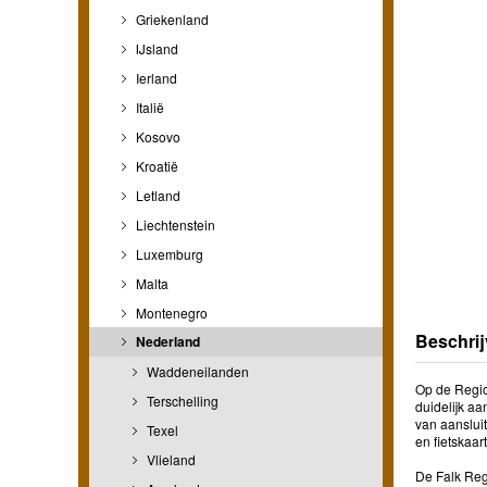
Griekenland
IJsland
Ierland
Italië
Kosovo
Kroatië
Letland
Liechtenstein
Luxemburg
Malta
Montenegro
Beschrij
Nederland
Waddeneilanden
Op de Regio
Terschelling
duidelijk a
van aansluit
Texel
en fietskaart
Vlieland
De Falk Reg