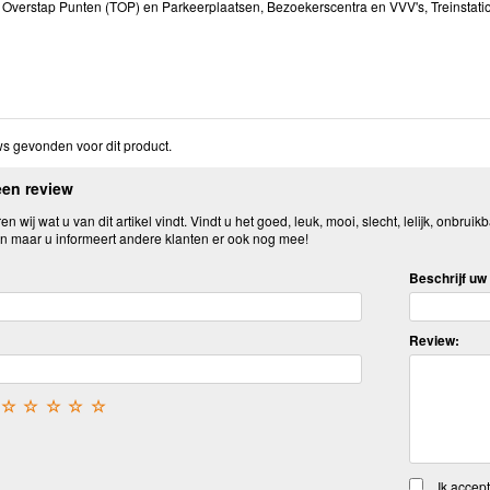
e Overstap Punten (TOP) en Parkeerplaatsen, Bezoekerscentra en VVV's, Treinsta
s gevonden voor dit product.
een review
n wij wat u van dit artikel vindt. Vindt u het goed, leuk, mooi, slecht, lelijk, onbruikb
n maar u informeert andere klanten er ook nog mee!
Beschrijf uw 
Review:
☆
☆
☆
☆
☆
Ik accep