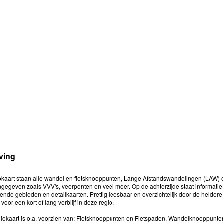
ving
kaart staan alle wandel en fietsknooppunten, Lange Afstandswandelingen (LAW) e
angegeven zoals VVV's, veerponten en veel meer. Op de achterzijde staat informati
ende gebieden en detailkaarten. Prettig leesbaar en overzichtelijk door de heldere
 voor een kort of lang verblijf in deze regio.
iokaart is o.a. voorzien van: Fietsknooppunten en Fietspaden, Wandelknooppunt