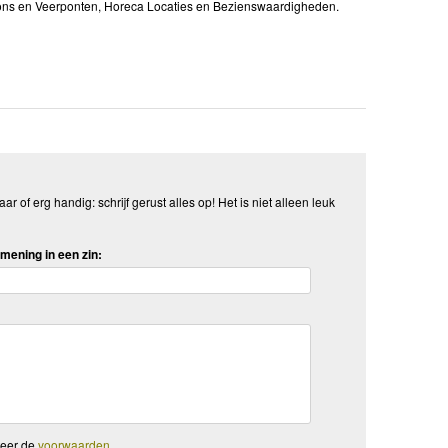
tions en Veerponten, Horeca Locaties en Bezienswaardigheden.
aar of erg handig: schrijf gerust alles op! Het is niet alleen leuk
mening in een zin:
teer de
voorwaarden