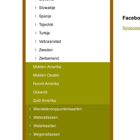
Slowakije
Spanje
Faceb
Tsjechië
Reisboekw
Turkije
Vaticaanstad
Zweden
Zwitserland
Midden-Amerika
Midden-Oosten
Noord-Amerika
Oceanië
Zuid-Amerika
Wandelknooppuntenkaarten
Wateratlassen
Waterkaarten
Wegenatlassen