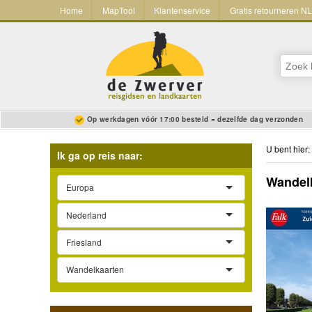
Home
MapTool
Klantenservice
Gratis retourneren N
Op werkdagen vóór 17:00 besteld = dezelfde dag verzonden
U bent hier:
Ik ga op reis naar:
Wandelk
Europa
Nederland
Friesland
Wandelkaarten