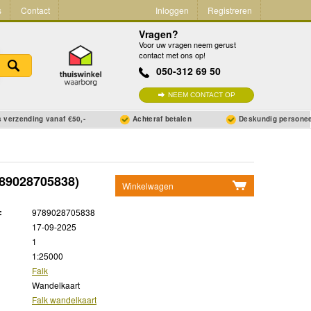
s
Contact
Inloggen
Registreren
Vragen?
Voor uw vragen neem gerust
contact met ons op!
050-312 69 50
NEEM CONTACT OP
 verzending vanaf €50,-
Achteraf betalen
Deskundig persone
89028705838)
Winkelwagen
Geen items in winkelwagen
:
9789028705838
Ga naar winkelwagen
17-09-2025
1
1:25000
Falk
Wandelkaart
Falk wandelkaart