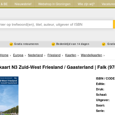
L & BE
Nieuwsbrief
Webshop in Groningen
Wie zijn wij?
Vacature
Gratis retourneren
Bedenktijd van 14 dagen
Gratis
Home
Europa
Nederland
Friesland
Kaarten
Wandelkaarten
aart N3 Zuid-West Friesland / Gaasterland | Falk
(97
ISBN / CODE
Editie:
Druk:
Schaal:
Uitgever:
Soort:
Serie: