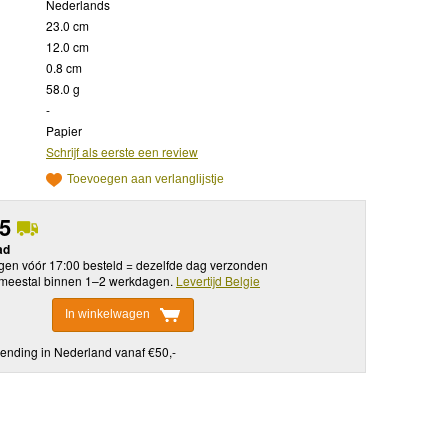
Nederlands
23.0 cm
12.0 cm
0.8 cm
58.0 g
-
Papier
Schrijf als eerste een review
Toevoegen aan verlanglijstje
95
ad
en vóór 17:00 besteld = dezelfde dag verzonden
meestal binnen 1–2 werkdagen.
Levertijd Belgie
In winkelwagen
ending in Nederland vanaf €50,-