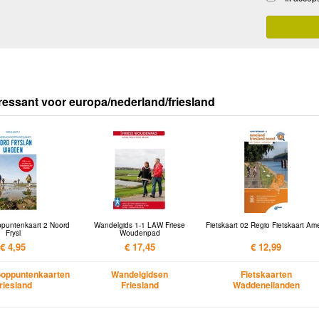
ressant voor europa/nederland/friesland
puntenkaart 2 Noord
Wandelgids 1-1 LAW Friese
Fietskaart 02 Regio Fietskaart Am
Frysl
Woudenpad
€ 4,95
€ 17,45
€ 12,99
oppuntenkaarten
Wandelgidsen
Fietskaarten
riesland
Friesland
Waddeneilanden