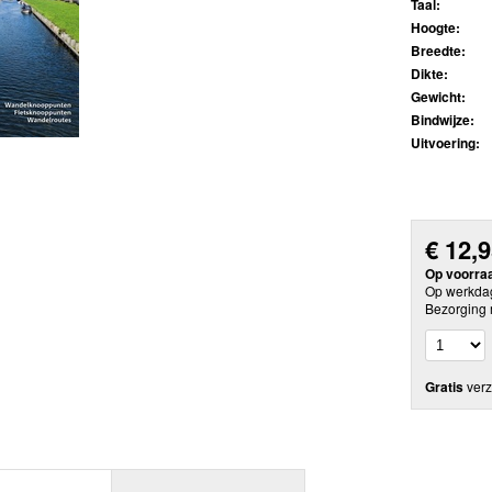
Taal:
Hoogte:
Breedte:
Dikte:
Gewicht:
Bindwijze:
Uitvoering:
€
12,
Op voorra
Op werkdag
Bezorging 
Gratis
verz