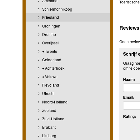
Ameland
Toeristisch
Schiermonnikoog
Friesland
Groningen
Reviews
Drenthe
Geen review
Overijssel
♦ Twente
Schrijf 
Gelderland
Graag hore
♦ Achterhoek
om te doe
♦ Veluwe
Naam:
Flevoland
Utrecht
Email:
Noord-Holland
Zeeland
Rating:
Zuid-Holland
Brabant
Limburg