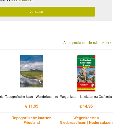
Alle gerelateerde rubrieken >
ela
Topografische kaart - Wandelkaart 16
Wegenkaart - landkaart 03 Ostfriesla
€ 11,95
€ 14,95
Topografische kaarten
Wegenkaarten
Friesland
Niedersachsen | Nedersaksen