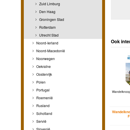
Zuid Limburg
Den Haag
Groningen Stad
Rotterdam
Utrecht Stad
Ook inte
Noord-Ierland
Noord-Macedonië
Noorwegen
Oekraïne
Oostenrijk
Polen
Portugal
Wandelknoop
Roemenië
Rusland
Wandelkno
Schotland
F
Servië
Slovenië