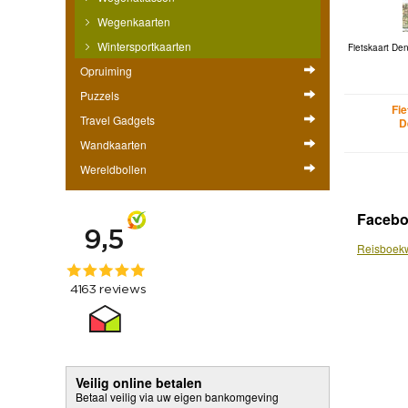
Wegenkaarten
Wintersportkaarten
Fietskaart Den
Opruiming
Puzzels
Fi
Travel Gadgets
D
Wandkaarten
Wereldbollen
Faceb
Reisboekw
Veilig online betalen
Betaal veilig via uw eigen bankomgeving