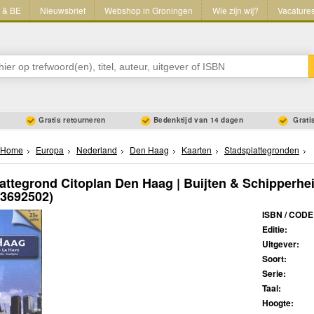
L & BE
Nieuwsbrief
Webshop in Groningen
Wie zijn wij?
Vacature
Gratis retourneren
Bedenktijd van 14 dagen
Gratis
Home
Europa
Nederland
Den Haag
Kaarten
Stadsplattegronden
attegrond Citoplan Den Haag | Buijten & Schipperhei
63692502)
ISBN / CODE
Editie:
Uitgever:
Soort:
Serie:
Taal:
Hoogte: