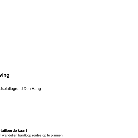
ving
adsplattegrond Den Haag
ailleerde kaart
m wandel en hardloop routes op te plannen