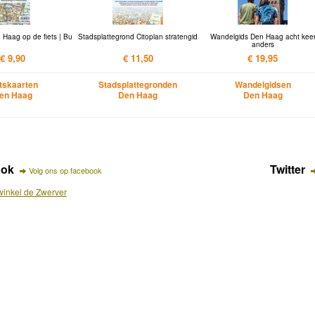
 Haag op de fiets | Bu
Stadsplattegrond Citoplan stratengid
Wandelgids Den Haag acht kee
anders
€ 9,90
€ 11,50
€ 19,95
etskaarten
Stadsplattegronden
Wandelgidsen
en Haag
Den Haag
Den Haag
ook
Twitter
Volg ons op facebook
inkel de Zwerver