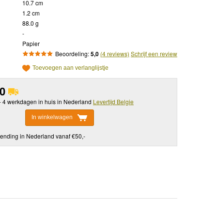
10.7 cm
1.2 cm
88.0 g
-
Papier
Beoordeling:
5,0
(4 reviews)
Schrijf een review
Toevoegen aan verlanglijstje
90
 - 4 werkdagen in huis in Nederland
Levertijd Belgie
In winkelwagen
ending in Nederland vanaf €50,-