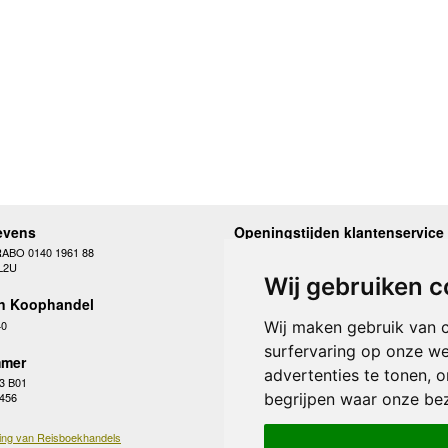
evens
Openingstijden klantenservice
RABO 0140 1961 88
Maandag
10.00 - 12.30 en 13
L2U
Dinsdag
10.00 - 12.30 en 13
Wij gebruiken c
Woensdag
10.00 - 12.30 en 13
n Koophandel
Donderdag
10.00 - 12.30 en 13
Vrijdag
10.00 - 12.30 en 13
40
Wij maken gebruik van 
Zaterdag
gesloten
surfervaring op onze we
Zondag
gesloten
mer
advertenties te tonen, 
3 B01
begrijpen waar onze be
 456
ing van Reisboekhandels