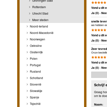
Groningen Stad
Rotterdam
Vond u dit e
Ja (
0
)
-
Nee 
Utrecht Stad
Meer steden
snelle leve
we hebben een
Noord-Ierland
Noord-Macedonië
Vond u dit e
Noorwegen
Ja (
0
)
-
Nee 
Oekraïne
Zeer tevred
Oostenrijk
Onze bestelli
Polen
Vond u dit e
Portugal
Ja (
0
)
-
Nee 
Rusland
Schotland
Slovenië
Schrijf 
Slowakije
Graag hore
om te doe
Spanje
Tsjechië
Naam: