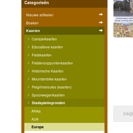
Categorieën
Nieuwe artikelen
Boeken
Kaarten
Camperkaarten
Educatieve kaarten
Fietskaarten
Fietsknooppuntenkaarten
Historische Kaarten
Mountainbike kaarten
Pelgrimsroutes (kaarten)
Spoorwegenkaarten
Stadsplattegronden
Afrika
Inki
Azië
Europa