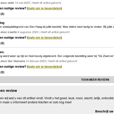
door Jelte
14 mei 2025 | Heeft dit artikel gekocht
en nuttige review? (
login om te beoordelen
)
(
0
)
ring
 stadsplattegrond van Den Haag bij jullie besteld. Was elders best lastig te vinden. Bij julli
door Lisette
6 augustus 2024 | Heeft dit artikel gekocht
en nuttige review? (
login om te beoordelen
)
(
0
)
en.
ng werd weer op tijd en heel keurig afgeleverd. Een volgende bestelling weer bij "De Zwerver
door Ger Veenstra
14 februari 2023 | Heeft dit artikel gekocht
en nuttige review? (
login om te beoordelen
)
(
0
)
TOON MEER REVIEWS
een review
n wij wat u van dit artikel vindt. Vindt u het goed, leuk, mooi, slecht, lelijk, onbruikb
n maar u informeert andere klanten er ook nog mee!
Beschrijf uw 