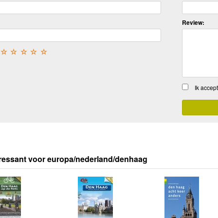
Review:
☆
☆
☆
☆
☆
Ik accep
ressant voor europa/nederland/denhaag