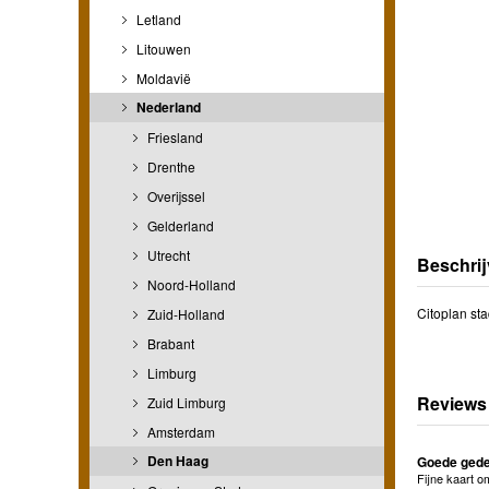
Letland
Litouwen
Moldavië
Nederland
Friesland
Drenthe
Overijssel
Gelderland
Utrecht
Beschrij
Noord-Holland
Citoplan st
Zuid-Holland
Brabant
Limburg
Reviews
Zuid Limburg
Amsterdam
Den Haag
Goede gedet
Fijne kaart o