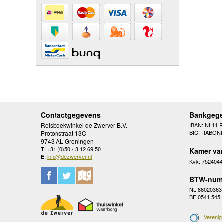
Contactgegevens
Bankgeg
Reisboekwinkel de Zwerver B.V.
IBAN: NL11 
BIC: RABON
Protonstraat 13C
9743 AL Groningen
: +31 (0)50 - 3 12 69 50
T
Kamer va
:
info@dezwerver.nl
E
Kvk: 752404
BTW-num
NL 86020363
BE 0541 545
Verenig