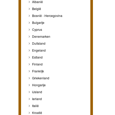
Albanië
België
Bosnië - Hercegovina
Bulgarije
Cyprus
Denemarken
Duitsland
Engeland
Estland
Finland
Frankrijk
Griekenland
Hongarije
IJsland
Ierland
Italië
Kroatië