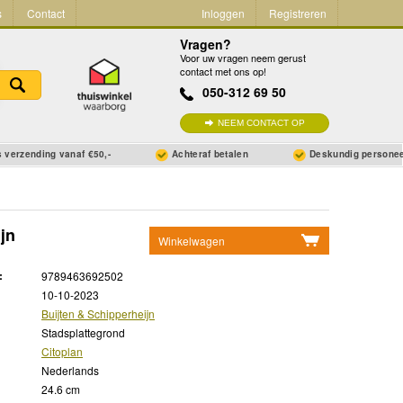
s
Contact
Inloggen
Registreren
Vragen?
Voor uw vragen neem gerust
contact met ons op!
050-312 69 50
NEEM CONTACT OP
 verzending vanaf €50,-
Achteraf betalen
Deskundig persone
jn
Winkelwagen
Geen items in winkelwagen
:
9789463692502
Ga naar winkelwagen
10-10-2023
Buijten & Schipperheijn
Stadsplattegrond
Citoplan
Nederlands
24.6 cm