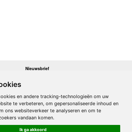
Nieuwsbrief
.30 - 17.00
Op de hoogte blijven van nieuwe reisgidsen,
travelgadgets en kaarten? Geef u op voor onze
.30 - 17.00
ookies
nieuwsbrief. U ontvangt de nieuwsbrief 1x per maand.
.30 - 17.00
.30 - 17.00
Bekijk hier onze laatste nieuwsbrief:
.30 - 17.00
cookies en andere tracking-technologieën om uw
Onze laatste Nieuwsbrief
bsite te verbeteren, om gepersonaliseerde inhoud en
om ons websiteverkeer te analyseren en om te
Inschrijven
zoekers vandaan komen.
Ik ga akkoord