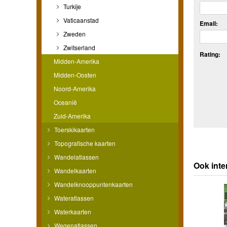
Turkije
Vaticaanstad
Email:
Zweden
Zwitserland
Rating:
Midden-Amerika
Midden-Oosten
Noord-Amerika
Oceanië
Zuid-Amerika
Toerskikaarten
Topografische kaarten
Wandelatlassen
Ook inte
Wandelkaarten
Wandelknooppuntenkaarten
Wateratlassen
Waterkaarten
Wegenatlassen