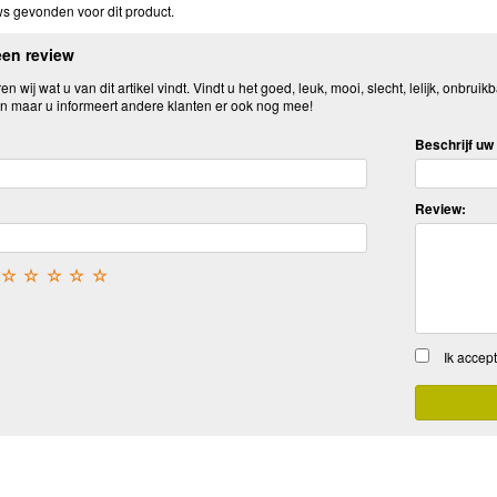
s gevonden voor dit product.
een review
n wij wat u van dit artikel vindt. Vindt u het goed, leuk, mooi, slecht, lelijk, onbruikb
n maar u informeert andere klanten er ook nog mee!
Beschrijf uw 
Review:
☆
☆
☆
☆
☆
Ik accep