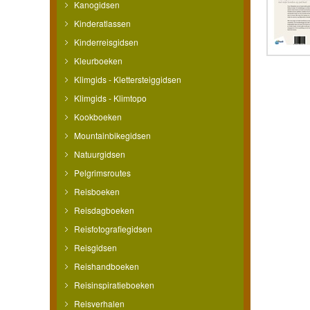
Kanogidsen
Kinderatlassen
Kinderreisgidsen
Kleurboeken
Klimgids - Klettersteiggidsen
Klimgids - Klimtopo
Kookboeken
Mountainbikegidsen
Natuurgidsen
Pelgrimsroutes
Reisboeken
Reisdagboeken
Reisfotografiegidsen
Reisgidsen
Reishandboeken
Reisinspiratieboeken
Reisverhalen