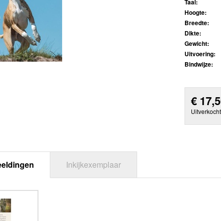
Taal:
Hoogte:
Breedte:
Dikte:
Gewicht:
Uitvoering:
Bindwijze:
€
17,
Uitverkocht
eeldingen
Inkijkexemplaar