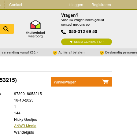
s
Contact
Inloggen
Registreren
Vragen?
Voor uw vragen neem gerust
contact met ons op!
050-312 69 50
NEEM CONTACT OP
 verzending vanaf €50,-
Achteraf betalen
Deskundig persone
53215)
Winkelwagen
Geen items in winkelwagen
:
9789018053215
Ga naar winkelwagen
18-10-2023
1
144
Nicky Gootjes
ANWB Media
Wandelgids