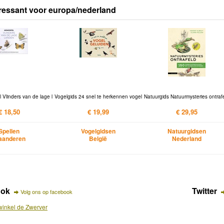
ressant voor europa/nederland
Vlinders van de lage l
Vogelgids 24 snel te herkennen vogel
Natuurgids Natuurmysteries ontraf
€ 18,50
€ 19,99
€ 29,95
Spellen
Vogelgidsen
Natuurgidsen
aanderen
België
Nederland
ook
Twitter
Volg ons op facebook
inkel de Zwerver