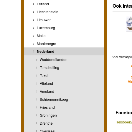
Letland
Ook inte
Liechtenstein
Litouwen
Luxemburg
Malta
Montenegro
Nederland
Spel Memospel 
Waddeneilanden
Terschelling
Texel
Vl
Vlieland
Ameland
Schiermonnikoog
Friesland
Faceb
Groningen
Reisboekw
Drenthe
Overijssel