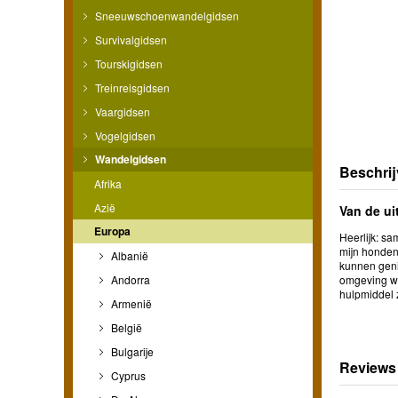
Sneeuwschoenwandelgidsen
Survivalgidsen
Tourskigidsen
Treinreisgidsen
Vaargidsen
Vogelgidsen
Wandelgidsen
Beschrij
Afrika
Azië
Van de ui
Europa
Heerlijk: s
mijn honden
Albanië
kunnen geni
Andorra
omgeving wi
hulpmiddel z
Armenië
België
Bulgarije
Reviews
Cyprus