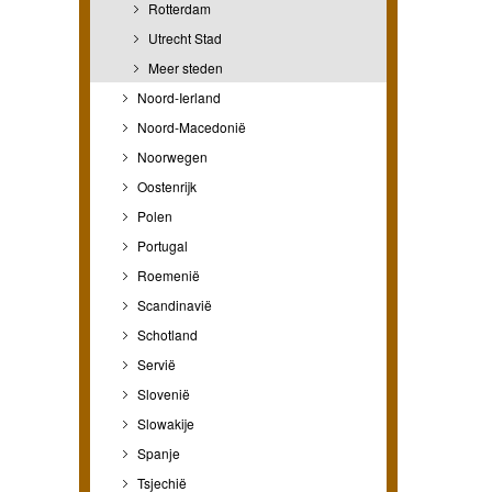
Rotterdam
Utrecht Stad
Meer steden
Noord-Ierland
Noord-Macedonië
Noorwegen
Oostenrijk
Polen
Portugal
Roemenië
Scandinavië
Schotland
Servië
Slovenië
Slowakije
Spanje
Tsjechië