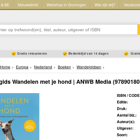
L & BE
Nieuwsbrief
Webshop in Groningen
Wie zijn wij?
Vacature
Gratis retourneren
Bedenktijd van 14 dagen
Gratis
Home
Europa
Nederland
Boeken
Wandelgidsen
gids Wandelen met je hond | ANWB Media
(97890180
ISBN / CODE
Editie:
Druk:
Aantal blz.:
Auteur(s):
Uitgever:
Soort: