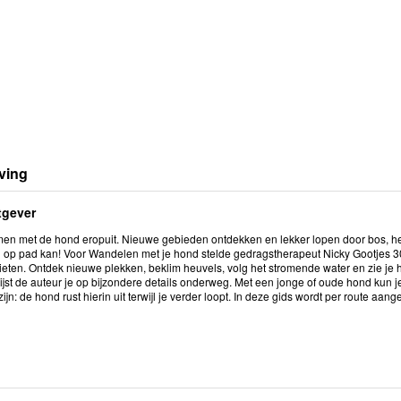
ving
tgever
amen met de hond eropuit. Nieuwe gebieden ontdekken en lekker lopen door bos, hei
 op pad kan! Voor Wandelen met je hond stelde gedragstherapeut Nicky Gootjes
eten. Ontdek nieuwe plekken, beklim heuvels, volg het stromende water en zie je 
jst de auteur je op bijzondere details onderweg. Met een jonge of oude hond ku
ijn: de hond rust hierin uit terwijl je verder loopt. In deze gids wordt per route aa