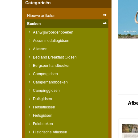
Categorieën
Nieuwe artikelen
Boeken
Aanwijswoordenboeken
Accommodatiegidsen
Atlassen
Bed and Breakfast Gidsen
Bergsporthandboeken
Campergidsen
Camperhandboeken
Campinggidsen
Duikgidsen
Afb
Fietsatlassen
Fietsgidsen
Fotoboeken
Historische Atlassen