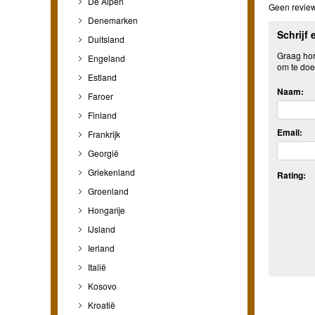
De Alpen
Geen review
Denemarken
Schrijf 
Duitsland
Graag hore
Engeland
om te doe
Estland
Naam:
Faroer
Finland
Email:
Frankrijk
Georgië
Griekenland
Rating:
Groenland
Hongarije
IJsland
Ierland
Italië
Kosovo
Kroatië