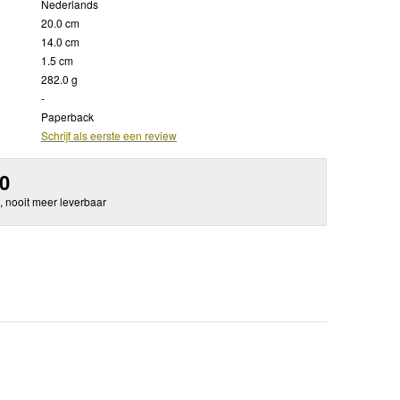
Nederlands
20.0 cm
14.0 cm
1.5 cm
282.0 g
-
Paperback
Schrijf als eerste een review
50
, nooit meer leverbaar