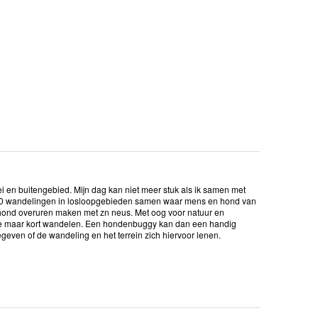
 en buitengebied. Mijn dag kan niet meer stuk als ik samen met
 30 wandelingen in losloopgebieden samen waar mens en hond van
hond overuren maken met zn neus. Met oog voor natuur en
n je maar kort wandelen. Een hondenbuggy kan dan een handig
ngegeven of de wandeling en het terrein zich hiervoor lenen.