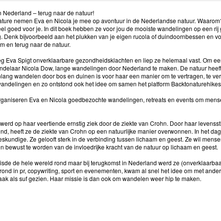
 Nederland – terug naar de natuur!
nature nemen Eva en Nicola je mee op avontuur in de Nederlandse natuur. Waarom? 
l goed voor je. In dit boek hebben ze voor jou de mooiste wandelingen op een rij g
g. Denk bijvoorbeeld aan het plukken van je eigen rucola of duindoornbessen en v
m en terug naar de natuur.
eg Eva Spigt onverklaarbare gezondheidsklachten en liep ze helemaal vast. Om e
delaar Nicola Dow, lange wandelingen door Nederland te maken. De natuur heeft va
nlang wandelen door bos en duinen is voor haar een manier om te vertragen, te ver
wandelingen en zo ontstond ook het idee om samen het platform Backtonaturehikes 
rganiseren Eva en Nicola goedbezochte wandelingen, retreats en events om mense
werd op haar veertiende ernstig ziek door de ziekte van Crohn. Door haar levensst
nd, heeft ze de ziekte van Crohn op een natuurlijke manier overwonnen. In het dag
skundige. Ze gelooft sterk in de verbinding tussen lichaam en geest. Ze wil men
n bewust te worden van de invloedrijke kracht van de natuur op lichaam en geest.
eisde de hele wereld rond maar bij terugkomst in Nederland werd ze (onverklaarbaa
rond in pr, copywriting, sport en evenementen, kwam al snel het idee om met ande
ak als suf gezien. Haar missie is dan ook om wandelen weer hip te maken.