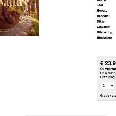
Taal:
Hoogte:
Breedte:
Dikte:
Gewicht:
Uitvoering:
Bindwijze:
€
23,
Op voorra
Op werkdag
Bezorging 
Gratis
verz