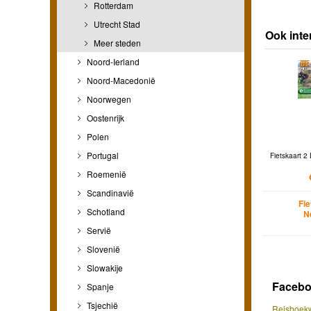
Rotterdam
Utrecht Stad
Ook inte
Meer steden
Noord-Ierland
Noord-Macedonië
Noorwegen
Oostenrijk
Polen
Portugal
Fietskaart 2 
Roemenië
Scandinavië
Fi
Schotland
N
Servië
Slovenië
Slowakije
Faceb
Spanje
Tsjechië
Reisboekw