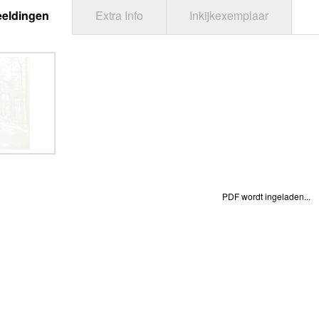
eeldingen
Extra Info
Inkijkexemplaar
PDF wordt ingeladen...