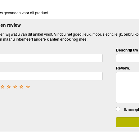
s gevonden voor dit product.
een review
n wij wat u van dit artikel vindt. Vindt u het goed, leuk, mooi, slecht, lelijk, onbruikb
n maar u informeert andere klanten er ook nog mee!
Beschrijf uw 
Review:
☆
☆
☆
☆
☆
Ik accep