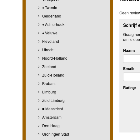
♦ Twente
Geen review
Gelderland
♦ Achterhoek
Schrijf 
♦ Veluwe
Graag hore
om te doe
Flevoland
Utrecht
Naam:
Noord-Holland
Zeeland
Email:
Zuid-Holland
Brabant
Rating:
Limburg
Zuid Limburg
■ Maastricht
Amsterdam
Den Haag
Groningen Stad