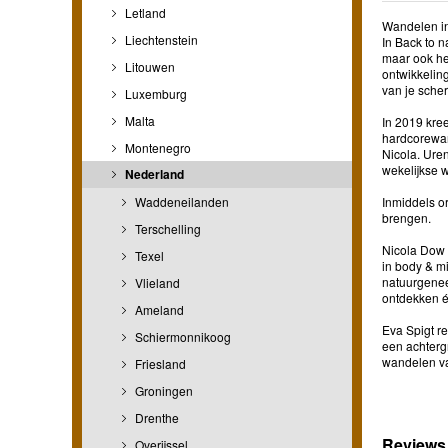
Letland
Wandelen in
Liechtenstein
In Back to 
maar ook hee
Litouwen
ontwikkelin
van je scher
Luxemburg
Malta
In 2019 kre
hardcorewan
Montenegro
Nicola. Ure
wekelijkse 
Nederland
Waddeneilanden
Inmiddels o
brengen.
Terschelling
Nicola Dow 
Texel
in body & mi
natuurgenee
Vlieland
ontdekken é
Ameland
Eva Spigt r
Schiermonnikoog
een achterg
wandelen va
Friesland
Groningen
Drenthe
Reviews
Overijssel