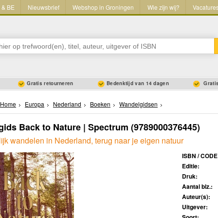
L & BE
Nieuwsbrief
Webshop in Groningen
Wie zijn wij?
Vacature
Gratis retourneren
Bedenktijd van 14 dagen
Gratis
Home
Europa
Nederland
Boeken
Wandelgidsen
ids Back to Nature | Spectrum
(9789000376445)
ijk wandelen in Nederland, terug naar je eigen natuur
ISBN / CODE
Editie:
Druk:
Aantal blz.:
Auteur(s):
Uitgever:
Soort: