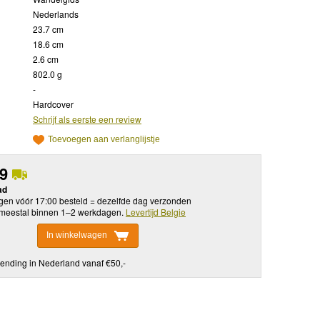
Nederlands
23.7 cm
18.6 cm
2.6 cm
802.0 g
-
Hardcover
Schrijf als eerste een review
Toevoegen aan verlanglijstje
99
ad
en vóór 17:00 besteld = dezelfde dag verzonden
meestal binnen 1–2 werkdagen.
Levertijd Belgie
In winkelwagen
ending in Nederland vanaf €50,-