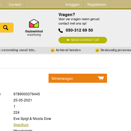
s
Contact
Inloggen
Registreren
Vragen?
Voor uw vragen neem gerust
contact met ons op!
050-312 69 50
NEEM CONTACT OP
 verzending vanaf €50,-
Achteraf betalen
Deskundig persone
Winkelwagen
Geen items in winkelwagen
:
9789000376445
Ga naar winkelwagen
25-05-2021
1
224
Eva Spigt & Nicola Dow
Spectrum
Wandelgids