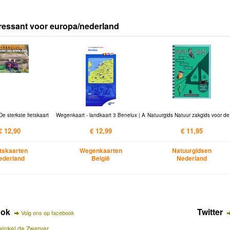
ressant voor europa/nederland
De sterkste fietskaart
Wegenkaart - landkaart 3 Benelux | A
Natuurgids Natuur zakgids voor de
€ 12,90
€ 12,99
€ 11,95
etskaarten
Wegenkaarten
Natuurgidsen
ederland
België
Nederland
ook
Twitter
Volg ons op facebook
inkel de Zwerver