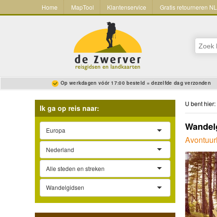
Home
MapTool
Klantenservice
Gratis retourneren N
Op werkdagen vóór 17:00 besteld = dezelfde dag verzonden
U bent hier:
Ik ga op reis naar:
Wandelg
Europa
Avontuurl
Nederland
Alle steden en streken
Wandelgidsen