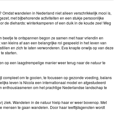
Omdat wandelen in Nederland niet alleen verschrikkelijk mooi is,
ezet, met bijbehorende activiteiten en een stukje persoonlijke
oor de diehards: winterkamperen of een duik in de koude zee! Weg
en beetje te ontspannen begon ze samen met haar vriendin en
n kleins af aan een belangrijke rol gespeeld in het leven van
stillen en zich te laten verwonderen. Eva knapte onwijs op van deze
te starten.
n op een laagdrempelige manier weer terug naar de natuur te
ijl compleet om te gooien, te focussen op gezonde voeding, balans
elijks leven is Nicola een internationaal model en afgestudeerd
sen enthousiasmeren om het prachtige Nederlandse landschap te
r) ziek. Wandelen in de natuur hielp haar er weer bovenop. Met
re mensen te gaan wandelen. Door haar leeftijdsgenoten wordt