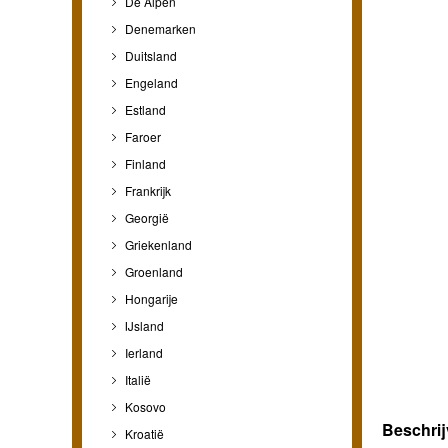
De Alpen
Denemarken
Duitsland
Engeland
Estland
Faroer
Finland
Frankrijk
Georgië
Griekenland
Groenland
Hongarije
IJsland
Ierland
Italië
Kosovo
Beschrij
Kroatië