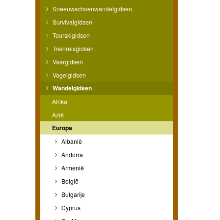
Sneeuwschoenwandelgidsen
Survivalgidsen
Tourskigidsen
Treinreisgidsen
Vaargidsen
Vogelgidsen
Wandelgidsen
Afrika
Azië
Europa
Albanië
Andorra
Armenië
België
Bulgarije
Cyprus