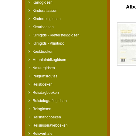
Kanogidsen
Afb
Kinderatlassen
Kinderreisgidsen
Kleurboeken
Klimgids - Klettersteiggidsen
Klimgids - Klimtopo
Kookboeken
Mountainbikegidsen
Natuurgidsen
Pelgrimsroutes
Reisboeken
Reisdagboeken
Reisfotografiegidsen
Reisgidsen
Reishandboeken
Reisinspiratieboeken
Reisverhalen