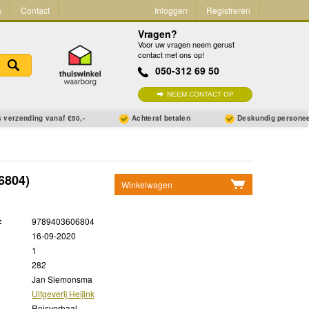
s
Contact
Inloggen
Registreren
Vragen?
Voor uw vragen neem gerust
contact met ons op!
050-312 69 50
NEEM CONTACT OP
 verzending vanaf €50,-
Achteraf betalen
Deskundig persone
6804)
Winkelwagen
Geen items in winkelwagen
:
9789403606804
Ga naar winkelwagen
16-09-2020
1
282
Jan Siemonsma
Uitgeverij Heijink
Reisverhaal