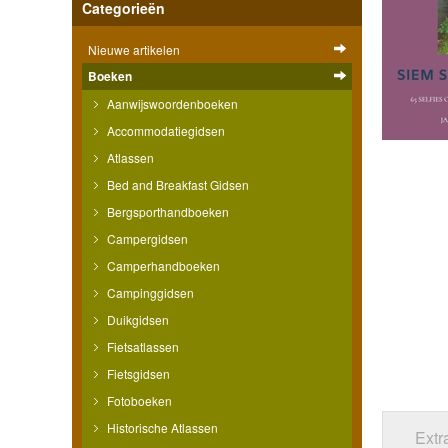
Categorieën
Nieuwe artikelen
Boeken
Aanwijswoordenboeken
Accommodatiegidsen
Atlassen
Bed and Breakfast Gidsen
Bergsporthandboeken
Campergidsen
Camperhandboeken
Campinggidsen
Duikgidsen
Fietsatlassen
Fietsgidsen
Fotoboeken
Historische Atlassen
Extr