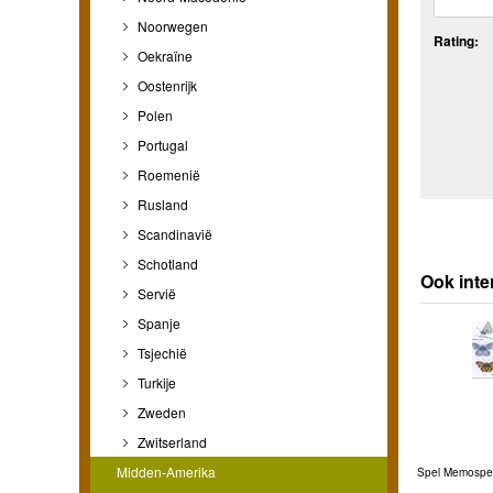
Noorwegen
Rating:
Oekraïne
Oostenrijk
Polen
Portugal
Roemenië
Rusland
Scandinavië
Schotland
Ook inte
Servië
Spanje
Tsjechië
Turkije
Zweden
Zwitserland
Midden-Amerika
Spel Memospel 