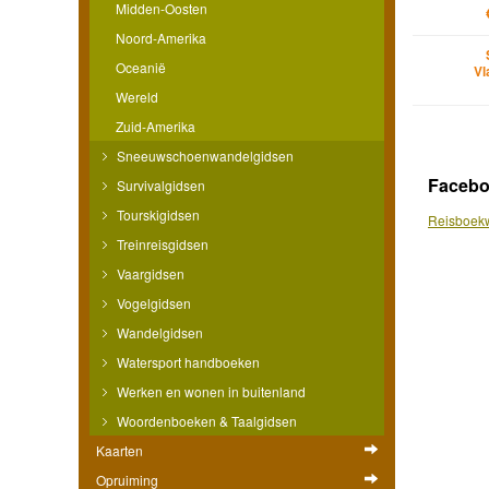
Midden-Oosten
Noord-Amerika
Oceanië
Vl
Wereld
Zuid-Amerika
Sneeuwschoenwandelgidsen
Faceb
Survivalgidsen
Tourskigidsen
Reisboekw
Treinreisgidsen
Vaargidsen
Vogelgidsen
Wandelgidsen
Watersport handboeken
Werken en wonen in buitenland
Woordenboeken & Taalgidsen
Kaarten
Opruiming