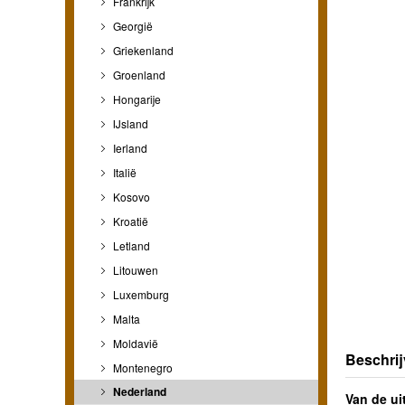
Frankrijk
Georgië
Griekenland
Groenland
Hongarije
IJsland
Ierland
Italië
Kosovo
Kroatië
Letland
Litouwen
Luxemburg
Malta
Moldavië
Beschrij
Montenegro
Nederland
Van de ui