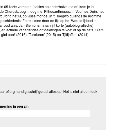
 In 65 korte verhalen (selfies op anderhalve meter) kom je in
de Cherusk, oog in oog met Pithecanthropus, in Voornes Duin, het
, rond het IJ, op IJsselmonde, in 't Roegwold, langs de Kromme
eschiedenis. En reis mee door de tijd op het Wereldtijdpad in
ar oud was. Jan Siemonsma schrijft korte (autobiografische)
e, en actuele vaderlandse ontdekkingen te voet of op de fiets. 'Siem
iet oan!' (2016), 'Tureluren' (2015) en 'Tjiftjaffen' (2014).
aar of erg handig: schrijf gerust alles op! Het is niet alleen leuk
mening in een zin: