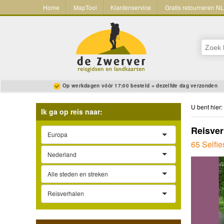
Home
MapTool
Klantenservice
Gratis retourneren N
Op werkdagen vóór 17:00 besteld = dezelfde dag verzonden
U bent hier:
Ik ga op reis naar:
Reisver
Europa
65 Selfi
Nederland
Alle steden en streken
Reisverhalen