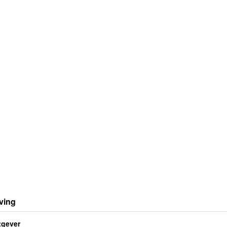
ving
tgever