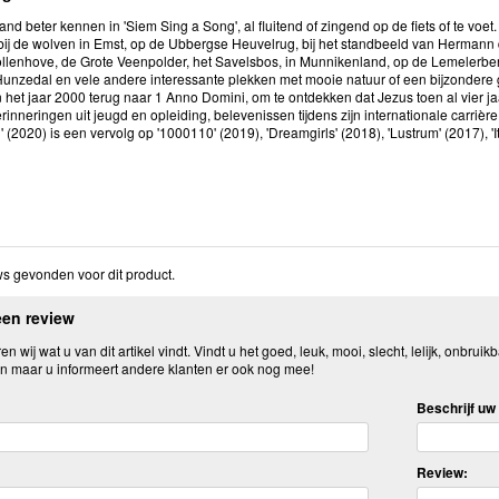
nd beter kennen in 'Siem Sing a Song', al fluitend of zingend op de fiets of te voet.
bij de wolven in Emst, op de Ubbergse Heuvelrug, bij het standbeeld van Hermann 
llenhove, de Grote Veenpolder, het Savelsbos, in Munnikenland, op de Lemelerberg
 Hunzedal en vele andere interessante plekken met mooie natuur of een bijzondere g
 het jaar 2000 terug naar 1 Anno Domini, om te ontdekken dat Jezus toen al vier ja
rinneringen uit jeugd en opleiding, belevenissen tijdens zijn internationale carrièr
 (2020) is een vervolg op '1000110' (2019), 'Dreamgirls' (2018), 'Lustrum' (2017), 'It g
s gevonden voor dit product.
een review
n wij wat u van dit artikel vindt. Vindt u het goed, leuk, mooi, slecht, lelijk, onbruikb
n maar u informeert andere klanten er ook nog mee!
Beschrijf uw 
Review: