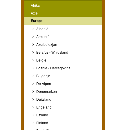
Afrika
Azië
Europa
Albanië
Armenië
Azerbeidzjan
Belarus - Witrusland
België
Bosnië - Hercegovina
Bulgarije
De Alpen
Denemarken
Duitsland
Engeland
Estland
Finland