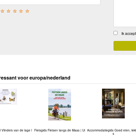
☆
☆
☆
☆
☆
Ik accep
ressant voor europa/nederland
Vlinders van de lage l
Fietsgids Fietsen langs de Maas | Ui
Accommodatiegids Goed eten, lek
s