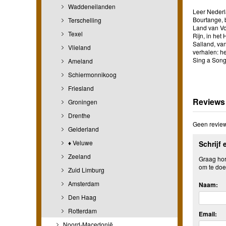
Waddeneilanden
Leer Nederla
Bourtange, 
Terschelling
Land van Vo
Texel
Rijn, in het
Salland, van
Vlieland
verhalen: he
Sing a Song'
Ameland
Schiermonnikoog
Friesland
Reviews
Groningen
Drenthe
Geen review
Gelderland
♦ Veluwe
Schrijf 
Zeeland
Graag hore
om te doe
Zuid Limburg
Amsterdam
Naam:
Den Haag
Rotterdam
Email:
Noord-Macedonië