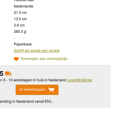
Nederlands
21.5 cm
13.5 cm
2.6 cm
385.0 g
-
Paperback
Schrijf als eerste een review
Toevoegen aan verlanglijstje
15
in 5 - 10 werkdagen in huis in Nederland
Levertijd Belgie
In winkelwagen
ending in Nederland vanaf €50,-