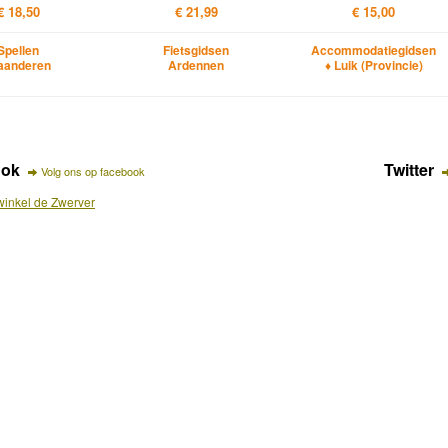
€ 18,50
€ 21,99
€ 15,00
Spellen
Fietsgidsen
Accommodatiegidsen
aanderen
Ardennen
♦ Luik (Provincie)
ook
Twitter
Volg ons op facebook
inkel de Zwerver