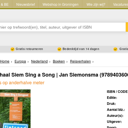
L & BE
Nieuwsbrief
Webshop in Groningen
Wie zijn wij?
Vacature
Gratis retourneren
Bedenktijd van 14 dagen
Gratis
Home
Europa
Nederland
Boeken
Reisverhalen
haal Siem Sing a Song | Jan Siemonsma
(978940360
es op anderhalve meter
ISBN / CODE
Editie:
Druk:
Aantal blz.:
Auteur(s):
Uitgever:
Soort: