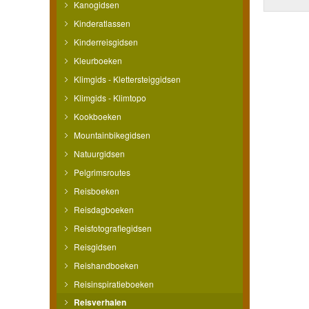
Kanogidsen
Kinderatlassen
Kinderreisgidsen
Kleurboeken
Klimgids - Klettersteiggidsen
Klimgids - Klimtopo
Kookboeken
Mountainbikegidsen
Natuurgidsen
Pelgrimsroutes
Reisboeken
Reisdagboeken
Reisfotografiegidsen
Reisgidsen
Reishandboeken
Reisinspiratieboeken
Reisverhalen