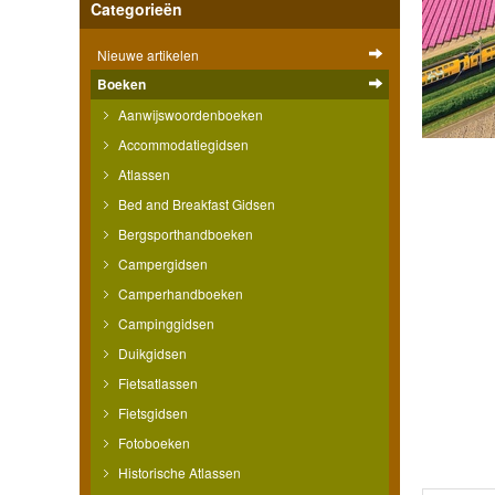
Categorieën
Nieuwe artikelen
Boeken
Aanwijswoordenboeken
Accommodatiegidsen
Atlassen
Bed and Breakfast Gidsen
Bergsporthandboeken
Campergidsen
Camperhandboeken
Campinggidsen
Duikgidsen
Fietsatlassen
Fietsgidsen
Fotoboeken
Historische Atlassen