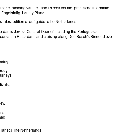
mene inleiding van het land / streek vol met praktische informatie
. Engelstalig. Lonely Planet.
is latest edition of our guide tothe Netherlands.
erdam's Jewish Cultural Quarter including the Portuguese
op art in Rotterdam; and cruising along Den Bosch's Binnendieze
nning
essly
ourneys,
ivals,
ney,
ons
and,
 Planet's The Netherlands.