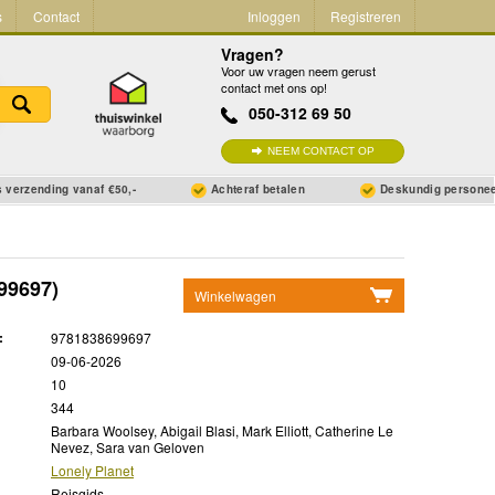
s
Contact
Inloggen
Registreren
Vragen?
Voor uw vragen neem gerust
contact met ons op!
050-312 69 50
NEEM CONTACT OP
 verzending vanaf €50,-
Achteraf betalen
Deskundig persone
99697)
Winkelwagen
Geen items in winkelwagen
:
9781838699697
Ga naar winkelwagen
09-06-2026
10
344
Barbara Woolsey, Abigail Blasi, Mark Elliott, Catherine Le
Nevez, Sara van Geloven
Lonely Planet
Reisgids