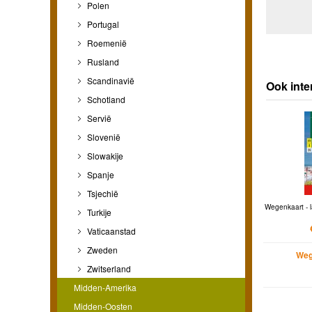
Polen
Portugal
Roemenië
Rusland
Scandinavië
Ook inte
Schotland
Servië
Slovenië
Slowakije
Spanje
Tsjechië
Wegenkaart - l
Turkije
Vaticaanstad
Zweden
Weg
Zwitserland
Midden-Amerika
Midden-Oosten