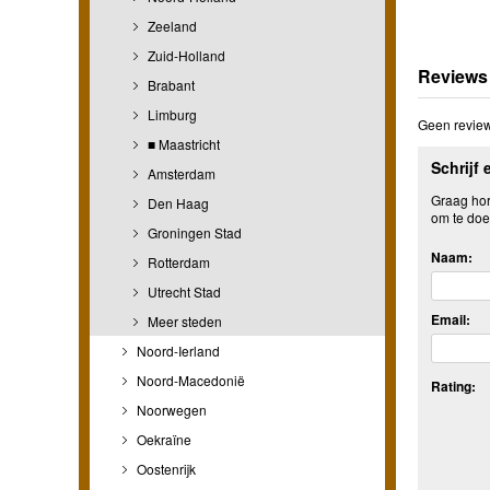
Zeeland
Zuid-Holland
Reviews
Brabant
Limburg
Geen review
■ Maastricht
Schrijf 
Amsterdam
Graag hore
Den Haag
om te doe
Groningen Stad
Naam:
Rotterdam
Utrecht Stad
Email:
Meer steden
Noord-Ierland
Noord-Macedonië
Rating:
Noorwegen
Oekraïne
Oostenrijk