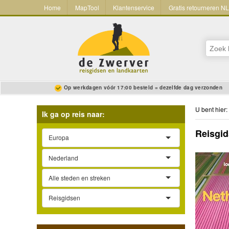
Home
MapTool
Klantenservice
Gratis retourneren N
Op werkdagen vóór 17:00 besteld = dezelfde dag verzonden
U bent hier:
Ik ga op reis naar:
Reisgid
Europa
Nederland
Alle steden en streken
Reisgidsen