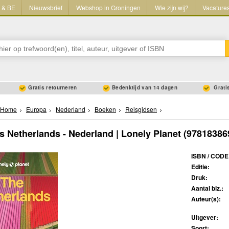
L & BE
Nieuwsbrief
Webshop in Groningen
Wie zijn wij?
Vacature
Gratis retourneren
Bedenktijd van 14 dagen
Gratis
Home
Europa
Nederland
Boeken
Reisgidsen
s Netherlands - Nederland | Lonely Planet
(97818386
ISBN / CODE
Editie:
Druk:
Aantal blz.:
Auteur(s):
Uitgever:
Soort: