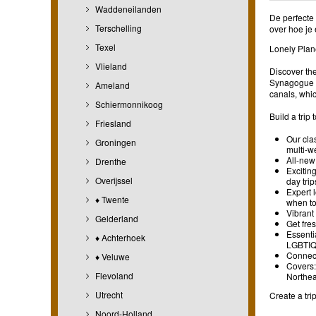
Waddeneilanden
De perfecte 
Terschelling
over hoe je 
Texel
Lonely Plane
Vlieland
Discover th
Synagogue a
Ameland
canals, whi
Schiermonnikoog
Build a trip
Friesland
Our cla
Groningen
multi-w
All-new
Drenthe
Excitin
Overijssel
day trip
Expert 
♦ Twente
when t
Vibrant
Gelderland
Get fre
Essentia
♦ Achterhoek
LGBTIQ+
Connect 
♦ Veluwe
Covers:
Flevoland
Northea
Utrecht
Create a tri
Noord-Holland