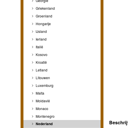
Georgië
Griekenland
Groenland
Hongarije
IJsland
Ierland
Italië
Kosovo
Kroatië
Letland
Litouwen
Luxemburg
Malta
Moldavië
Monaco
Montenegro
Beschrij
Nederland