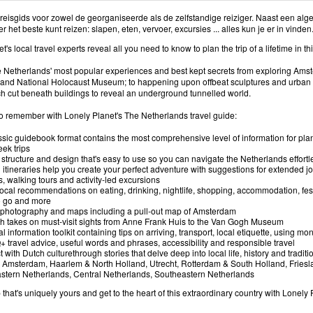
reisgids voor zowel de georganiseerde als de zelfstandige reiziger. Naast een alge
er het beste kunt reizen: slapen, eten, vervoer, excursies ... alles kun je er in vinden
t's local travel experts reveal all you need to know to plan the trip of a lifetime in th
e Netherlands' most popular experiences and best kept secrets from exploring Amst
nd National Holocaust Museum; to happening upon offbeat sculptures and urban p
ch cut beneath buildings to reveal an underground tunnelled world.
 to remember with Lonely Planet's The Netherlands travel guide:
ssic guidebook format contains the most comprehensive level of information for pla
eek trips
 structure and design that's easy to use so you can navigate the Netherlands effortl
g itineraries help you create your perfect adventure with suggestions for extended j
s, walking tours and activity-led excursions
local recommendations on eating, drinking, nightlife, shopping, accommodation, fest
o go and more
 photography and maps including a pull-out map of Amsterdam
sh takes on must-visit sights from Anne Frank Huis to the Van Gogh Museum
l information toolkit containing tips on arriving, transport, local etiquette, using mo
 travel advice, useful words and phrases, accessibility and responsible travel
with Dutch culturethrough stories that delve deep into local life, history and traditi
 Amsterdam, Haarlem & North Holland, Utrecht, Rotterdam & South Holland, Friesl
stern Netherlands, Central Netherlands, Southeastern Netherlands
p that's uniquely yours and get to the heart of this extraordinary country with Lonely