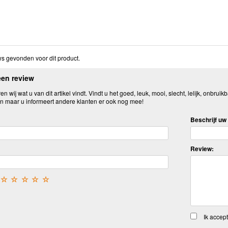
s gevonden voor dit product.
een review
n wij wat u van dit artikel vindt. Vindt u het goed, leuk, mooi, slecht, lelijk, onbruikb
n maar u informeert andere klanten er ook nog mee!
Beschrijf uw 
Review:
☆
☆
☆
☆
☆
Ik accep