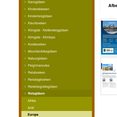
Kanogidsen
Afb
Kinderatlassen
Kinderreisgidsen
Kleurboeken
Klimgids - Klettersteiggidsen
Klimgids - Klimtopo
Kookboeken
Mountainbikegidsen
Natuurgidsen
Pelgrimsroutes
Reisboeken
Reisdagboeken
Reisfotografiegidsen
Reisgidsen
Afrika
Azië
Europa