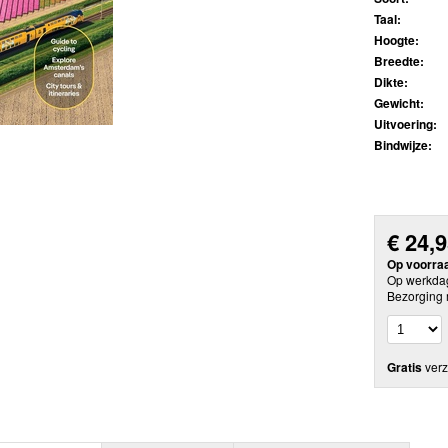
Taal:
Hoogte:
Breedte:
Dikte:
Gewicht:
Uitvoering:
Bindwijze:
€
24,
Op voorra
Op werkdag
Bezorging 
Gratis
verz