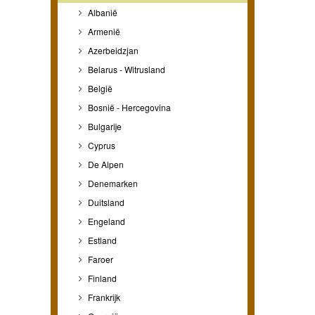
Albanië
Armenië
Azerbeidzjan
Belarus - Witrusland
België
Bosnië - Hercegovina
Bulgarije
Cyprus
De Alpen
Denemarken
Duitsland
Engeland
Estland
Faroer
Finland
Frankrijk