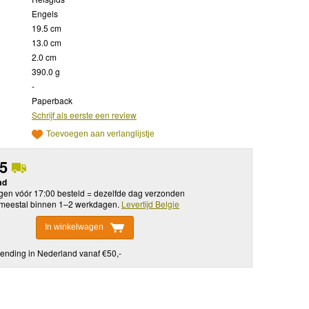
Engels
19.5 cm
13.0 cm
2.0 cm
390.0 g
-
Paperback
Schrijf als eerste een review
Toevoegen aan verlanglijstje
95
ad
en vóór 17:00 besteld = dezelfde dag verzonden
meestal binnen 1–2 werkdagen.
Levertijd Belgie
In winkelwagen
ending in Nederland vanaf €50,-