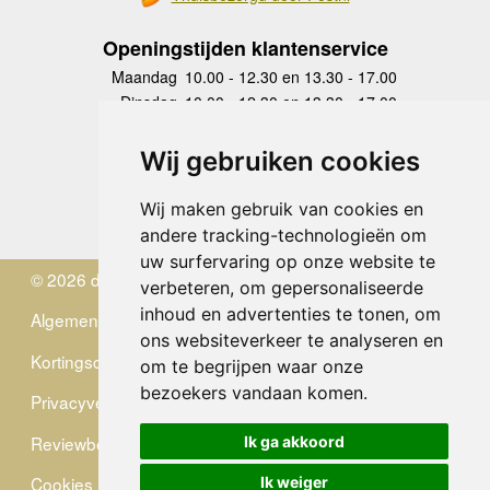
Openingstijden klantenservice
Maandag
10.00 - 12.30 en 13.30 - 17.00
Dinsdag
10.00 - 12.30 en 13.30 - 17.00
Woensdag
10.00 - 12.30 en 13.30 - 17.00
Donderdag
10.00 - 12.30 en 13.30 - 17.00
Wij gebruiken cookies
Vrijdag
10.00 - 12.30 en 13.30 - 17.00
Zaterdag
gesloten
Wij maken gebruik van cookies en
Zondag
gesloten
andere tracking-technologieën om
uw surfervaring op onze website te
© 2026 de Zwerver
verbeteren, om gepersonaliseerde
inhoud en advertenties te tonen, om
Algemene Voorwaarden
ons websiteverkeer te analyseren en
Kortingscode
om te begrijpen waar onze
bezoekers vandaan komen.
Privacyverklaring
Reviewbeleid
Ik ga akkoord
Cookies
Ik weiger