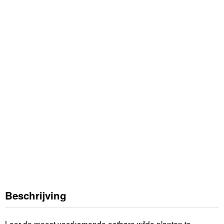
Beschrijving
Leer de meest voorkomende eetbare wilde planten te