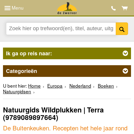
Menu
Ik ga op reis naar:
Categorieën
U bent hier:
Home
Europa
Nederland
Boeken
Natuurgidsen
Natuurgids Wildplukken | Terra
(9789089897664)
De Buitenkeuken. Recepten het hele jaar rond