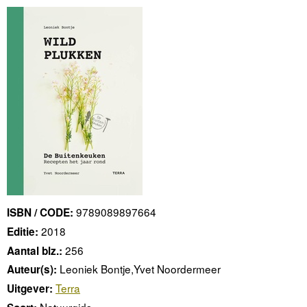
9789089897664
ISBN / CODE:
2018
Editie:
256
Aantal blz.:
Leoniek Bontje,Yvet Noordermeer
Auteur(s):
Terra
Uitgever:
Natuurgids