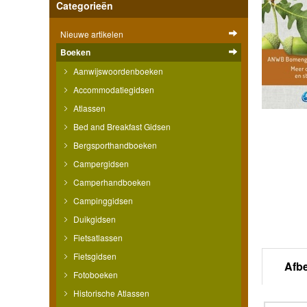
Categorieën
Nieuwe artikelen
Boeken
Aanwijswoordenboeken
Accommodatiegidsen
Atlassen
Bed and Breakfast Gidsen
Bergsporthandboeken
Campergidsen
Camperhandboeken
Campinggidsen
Duikgidsen
Fietsatlassen
Fietsgidsen
Afb
Fotoboeken
Historische Atlassen