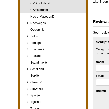
tekeningen v
Zuid-Holland
Amsterdam
Noord-Macedonië
Reviews
Noorwegen
Oostenrijk
Geen review
Polen
Schrijf 
Portugal
Roemenië
Graag hore
om te doe
Rusland
Naam:
Scandinavië
Schotland
Servië
Email:
Slovenië
Slowakije
Rating:
Spanje
Tsjechië
Turkije