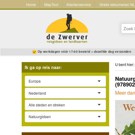
Home
MapTool
Klantenservice
Gratis retourneren N
Op werkdagen vóór 17:00 besteld = dezelfde dag verzonden
U bent hier:
Ik ga op reis naar:
Natuur
Europa
(97890
Meer dan
Nederland
Alle steden en streken
Natuurgidsen