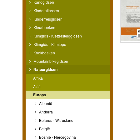
Kanogidsen
Kinderatlassen
Kinderreisgidsen
Kleurboeken
Klimgids - Klettersteiggidsen
Klimgids - Klimtopo
Kookboeken
Mountainbikegidsen
Natuurgidsen
Afrika
Azië
Europa
Albanië
Andorra
Belarus - Witrusland
België
Bosnië - Hercegovina