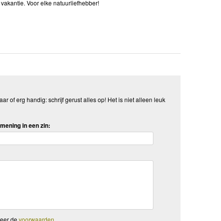
vakantie. Voor elke natuurliefhebber!
aar of erg handig: schrijf gerust alles op! Het is niet alleen leuk
mening in een zin:
teer de
voorwaarden