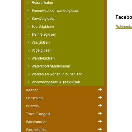
Reisverhalen
Sneeuwschoenwandelgidsen
Faceb
Survivalgidsen
Tourskigidsen
Reisboekw
Treinreisgidsen
Vaargidsen
Vogelgidsen
Wandelgidsen
Watersport handboeken
Werken en wonen in buitenland
Woordenboeken & Taalgidsen
Kaarten
Opruiming
Puzzels
Travel Gadgets
Wandkaarten
Wereldbollen