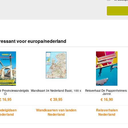
ressant voor europa/nederland
9 Provinciewandelgids
Wandkaart 34 Nederland Basic, 100 x
Reisverhaal De Pappenheimers 
Ci
Janne
€ 16,95
€ 39,95
€ 16,90
delgidsen
Wandkaarten van landen
Reisverhalen
ederland
Nederland
Nederland