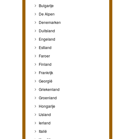
Bulgarije
De Alpen
Denemarken
Duitsland
Engeland
Estland
Faroer
Finland
Frankrijk
Georgië
Griekenland
Groenland
Hongarije
IJsland
Ierland
Italië