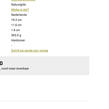
Natuurgids
Welke is dat?
Nederlands
19.3 cm
11.6 cm
1.6 cm
363.0 g
Hardcover
-
Schrijf als eerste een review
50
, nooit meer leverbaar