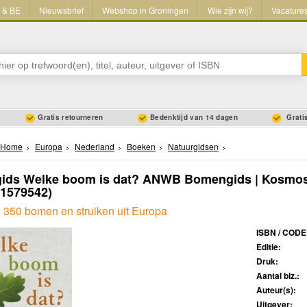
L & BE
Nieuwsbrief
Webshop in Groningen
Wie zijn wij?
Vacature
Gratis retourneren
Bedenktijd van 14 dagen
Gratis
Home
Europa
Nederland
Boeken
Natuurgidsen
gids Welke boom is dat? ANWB Bomengids | Kosmos
21579542)
 350 bomen en struiken uit Europa
ISBN / CODE
Editie:
Druk:
Aantal blz.:
Auteur(s):
Uitgever: