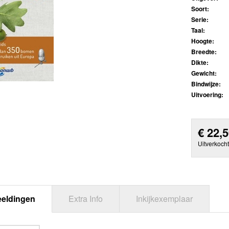
Soort:
Serie:
Taal:
Hoogte:
Breedte:
Dikte:
Gewicht:
Bindwijze:
Uitvoering:
€
22,
Uitverkocht
eeldingen
Extra Info
Inkijkexemplaar