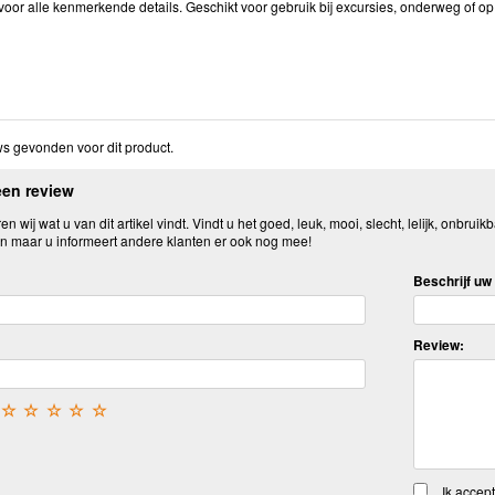
oor alle kenmerkende details. Geschikt voor gebruik bij excursies, onderweg of op 
s gevonden voor dit product.
een review
n wij wat u van dit artikel vindt. Vindt u het goed, leuk, mooi, slecht, lelijk, onbruikb
n maar u informeert andere klanten er ook nog mee!
Beschrijf uw 
Review:
☆
☆
☆
☆
☆
Ik accep