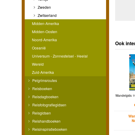
Zweden
Zwitserland
Midden-Amerika
Midden-Oosten
Noord-Amerika
Ook inte
Oceanië
Universum - Zonnestelsel - Heelal
Wereld
Zuid-Amerika
Pelgrimsroutes
Reisboeken
Wandelgids 1
Reisdagboeken
Reisfotografiegidsen
Reisgidsen
Wan
N
Reishandboeken
Reisinspiratieboeken