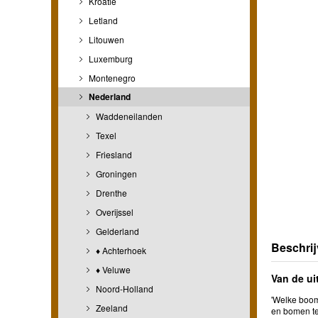
Kroatië
Letland
Litouwen
Luxemburg
Montenegro
Nederland
Waddeneilanden
Texel
Friesland
Groningen
Drenthe
Overijssel
Gelderland
Beschrij
♦ Achterhoek
♦ Veluwe
Van de ui
Noord-Holland
'Welke boom
Zeeland
en bomen te