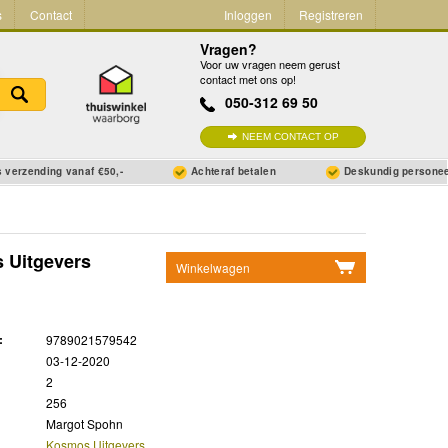
s
Contact
Inloggen
Registreren
Vragen?
Voor uw vragen neem gerust
contact met ons op!
050-312 69 50
NEEM CONTACT OP
 verzending vanaf €50,-
Achteraf betalen
Deskundig persone
 Uitgevers
Winkelwagen
Geen items in winkelwagen
Ga naar winkelwagen
:
9789021579542
03-12-2020
2
256
Margot Spohn
Kosmos Uitgevers