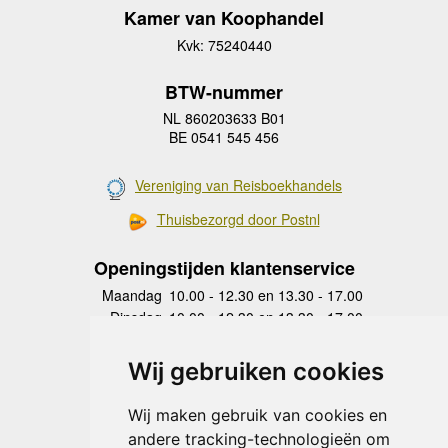
Kamer van Koophandel
Kvk: 75240440
BTW-nummer
NL 860203633 B01
BE 0541 545 456
Vereniging van Reisboekhandels
Thuisbezorgd door Postnl
Openingstijden klantenservice
Maandag
10.00 - 12.30 en 13.30 - 17.00
Dinsdag
10.00 - 12.30 en 13.30 - 17.00
Woensdag
10.00 - 12.30 en 13.30 - 17.00
Donderdag
10.00 - 12.30 en 13.30 - 17.00
Wij gebruiken cookies
Vrijdag
10.00 - 12.30 en 13.30 - 17.00
Zaterdag
gesloten
Wij maken gebruik van cookies en
Zondag
gesloten
andere tracking-technologieën om