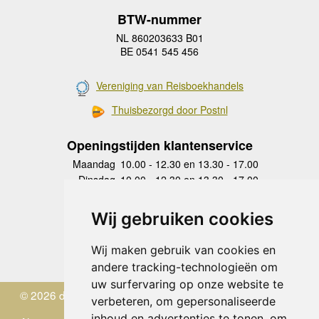
BTW-nummer
NL 860203633 B01
BE 0541 545 456
Vereniging van Reisboekhandels
Thuisbezorgd door Postnl
Openingstijden klantenservice
Maandag
10.00 - 12.30 en 13.30 - 17.00
Dinsdag
10.00 - 12.30 en 13.30 - 17.00
Woensdag
10.00 - 12.30 en 13.30 - 17.00
Donderdag
10.00 - 12.30 en 13.30 - 17.00
Wij gebruiken cookies
Vrijdag
10.00 - 12.30 en 13.30 - 17.00
Zaterdag
gesloten
Wij maken gebruik van cookies en
Zondag
gesloten
andere tracking-technologieën om
uw surfervaring op onze website te
© 2026 de Zwerver
verbeteren, om gepersonaliseerde
inhoud en advertenties te tonen, om