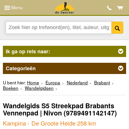
Menu
Ik ga op reis naar:
Categorieën
U bent hier:
Home
Europa
Nederland
Brabant
Boeken
Wandelgidsen
Wandelgids S5 Streekpad Brabants
Vennenpad | Nivon
(9789491142147)
Kampina - De Groote Heide 258 km