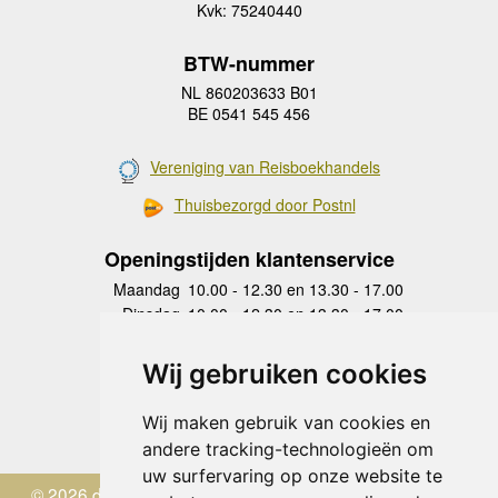
Kvk: 75240440
BTW-nummer
NL 860203633 B01
BE 0541 545 456
Vereniging van Reisboekhandels
Thuisbezorgd door Postnl
Openingstijden klantenservice
Maandag
10.00 - 12.30 en 13.30 - 17.00
Dinsdag
10.00 - 12.30 en 13.30 - 17.00
Woensdag
10.00 - 12.30 en 13.30 - 17.00
Donderdag
10.00 - 12.30 en 13.30 - 17.00
Wij gebruiken cookies
Vrijdag
10.00 - 12.30 en 13.30 - 17.00
Zaterdag
gesloten
Wij maken gebruik van cookies en
Zondag
gesloten
andere tracking-technologieën om
uw surfervaring op onze website te
© 2026 de Zwerver