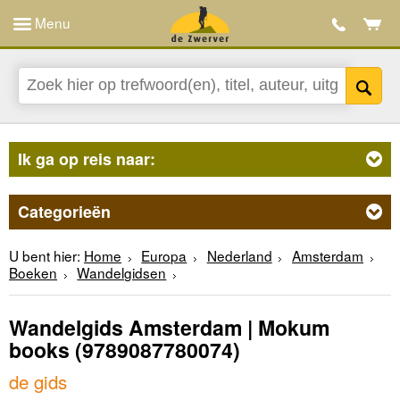
Menu
Ik ga op reis naar:
Categorieën
U bent hier:
Home
Europa
Nederland
Amsterdam
Boeken
Wandelgidsen
Wandelgids Amsterdam | Mokum
books
(9789087780074)
de gids