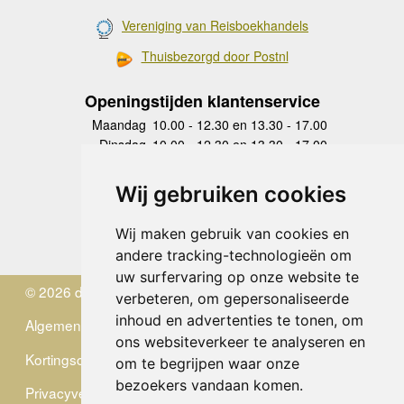
Vereniging van Reisboekhandels
Thuisbezorgd door Postnl
Openingstijden klantenservice
Maandag
10.00 - 12.30 en 13.30 - 17.00
Dinsdag
10.00 - 12.30 en 13.30 - 17.00
Woensdag
10.00 - 12.30 en 13.30 - 17.00
Donderdag
10.00 - 12.30 en 13.30 - 17.00
Wij gebruiken cookies
Vrijdag
10.00 - 12.30 en 13.30 - 17.00
Zaterdag
gesloten
Wij maken gebruik van cookies en
Zondag
gesloten
andere tracking-technologieën om
uw surfervaring op onze website te
© 2026 de Zwerver
verbeteren, om gepersonaliseerde
inhoud en advertenties te tonen, om
Algemene Voorwaarden
ons websiteverkeer te analyseren en
Kortingscode
om te begrijpen waar onze
bezoekers vandaan komen.
Privacyverklaring