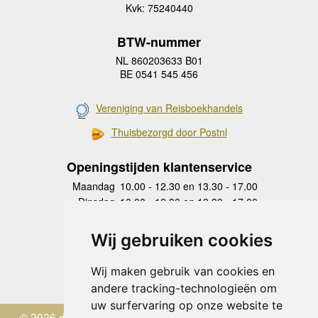
Kvk: 75240440
BTW-nummer
NL 860203633 B01
BE 0541 545 456
Vereniging van Reisboekhandels
Thuisbezorgd door Postnl
Openingstijden klantenservice
Maandag
10.00 - 12.30 en 13.30 - 17.00
Dinsdag
10.00 - 12.30 en 13.30 - 17.00
Woensdag
10.00 - 12.30 en 13.30 - 17.00
Donderdag
10.00 - 12.30 en 13.30 - 17.00
Wij gebruiken cookies
Vrijdag
10.00 - 12.30 en 13.30 - 17.00
Zaterdag
gesloten
Wij maken gebruik van cookies en
Zondag
gesloten
andere tracking-technologieën om
uw surfervaring op onze website te
© 2026 de Zwerver