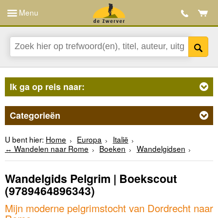
Menu
Ik ga op reis naar:
Categorieën
U bent hier:
Home
Europa
Italië
↔ Wandelen naar Rome
Boeken
Wandelgidsen
Wandelgids Pelgrim | Boekscout
(9789464896343)
Mijn moderne pelgrimstocht van Dordrecht naar