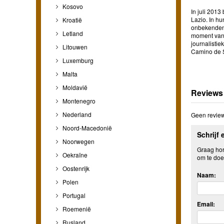
Kosovo
In juli 201
Lazio. In hu
Kroatië
onbekenden 
Letland
moment van 
journalisti
Litouwen
Camino de Sa
Luxemburg
Malta
Moldavië
Reviews
Montenegro
Nederland
Geen review
Noord-Macedonië
Schrijf 
Noorwegen
Graag hore
Oekraïne
om te doe
Oostenrijk
Naam:
Polen
Portugal
Email:
Roemenië
Rusland