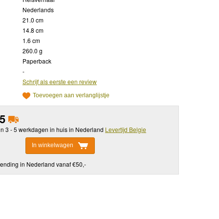
Nederlands
21.0 cm
14.8 cm
1.6 cm
260.0 g
Paperback
-
Schrijf als eerste een review
Toevoegen aan verlanglijstje
95
in 3 - 5 werkdagen in huis in Nederland
Levertijd Belgie
In winkelwagen
ending in Nederland vanaf €50,-