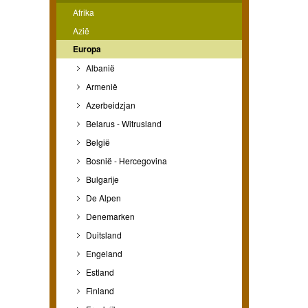
Afrika
Azië
Europa
Albanië
Armenië
Azerbeidzjan
Belarus - Witrusland
België
Bosnië - Hercegovina
Bulgarije
De Alpen
Denemarken
Duitsland
Engeland
Estland
Finland