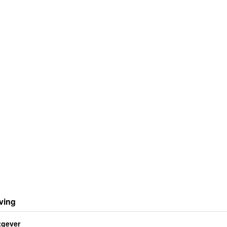
ving
tgever