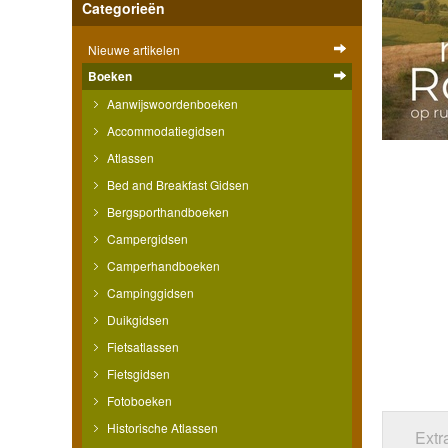
Categorieën
Nieuwe artikelen
Boeken
Aanwijswoordenboeken
Accommodatiegidsen
Atlassen
Bed and Breakfast Gidsen
Bergsporthandboeken
Campergidsen
Camperhandboeken
Campinggidsen
Duikgidsen
Fietsatlassen
Fietsgidsen
Fotoboeken
Historische Atlassen
Extr