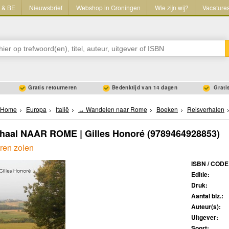
L & BE
Nieuwsbrief
Webshop in Groningen
Wie zijn wij?
Vacature
Gratis retourneren
Bedenktijd van 14 dagen
Gratis
Home
Europa
Italië
↔ Wandelen naar Rome
Boeken
Reisverhalen
rhaal NAAR ROME | Gilles Honoré
(9789464928853)
ren zolen
ISBN / CODE
Editie:
Druk:
Aantal blz.:
Auteur(s):
Uitgever:
Soort: