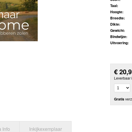
Taal:
Hoogte:
Breedte:
Dikte:
Gewicht:
Bindwijze:
Uitvoering:
€
20,
Leverbaar 
Gratis
verz
a Info
Inkijkexemplaar