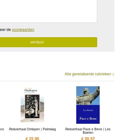
teer de
voorwaarden
Alle gerelateerde rubrieken >
anc
Reisverhaal Omlopen | Palmslag
Reisverhaal Pace e Bene | Leo
Baeten
€ 22,95
€ 20,57