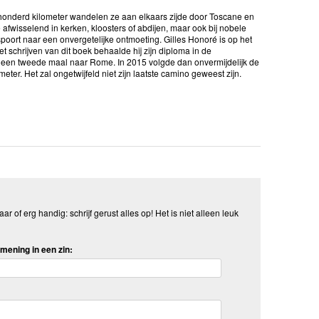
eshonderd kilometer wandelen ze aan elkaars zijde door Toscane en
afwisselend in kerken, kloosters of abdijen, maar ook bij nobele
poort naar een onvergetelijke ontmoeting. Gilles Honoré is op het
schrijven van dit boek behaalde hij zijn diploma in de
j een tweede maal naar Rome. In 2015 volgde dan onvermijdelijk de
ter. Het zal ongetwijfeld niet zijn laatste camino geweest zijn.
aar of erg handig: schrijf gerust alles op! Het is niet alleen leuk
mening in een zin: