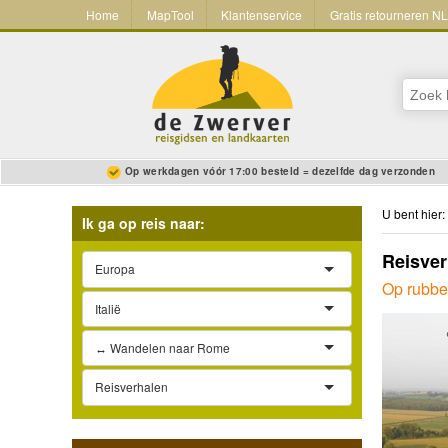
Home
MapTool
Klantenservice
Gratis retourneren N
Op werkdagen vóór 17:00 besteld = dezelfde dag verzonden
U bent hier:
Ik ga op reis naar:
Reisve
Europa
Op rubbe
Italië
↔ Wandelen naar Rome
Reisverhalen