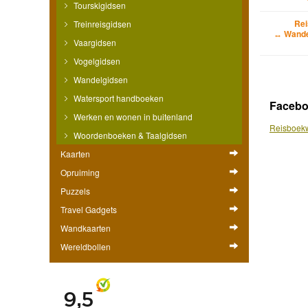
Tourskigidsen
Rei
Treinreisgidsen
↔ Wande
Vaargidsen
Vogelgidsen
Wandelgidsen
Watersport handboeken
Faceb
Werken en wonen in buitenland
Reisboekw
Woordenboeken & Taalgidsen
Kaarten
Opruiming
Puzzels
Travel Gadgets
Wandkaarten
Wereldbollen