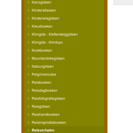
Kanogidsen
Kinderatlassen
Kinderreisgidsen
Kleurboeken
Klimgids - Klettersteiggidsen
Klimgids - Klimtopo
Kookboeken
Mountainbikegidsen
Natuurgidsen
Pelgrimsroutes
Reisboeken
Reisdagboeken
Reisfotografiegidsen
Reisgidsen
Reishandboeken
Reisinspiratieboeken
Reisverhalen