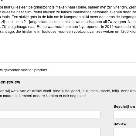
3 besluit Gilles een pelgrimstocht te maken naar Rome, samen met zijn vriendin. Z
n queeste naar Sint-Pieter kruisen ze talloze innemende personen. Slapen doen ze 
thuis. Een stukje gras in de tuin om te kamperen blijkt meer dan eens de toegangs
zijn tocht een 21-jarige student communicatiewetenschappen uit Zwevegem. Na het 
ek. Zijn pelgrimage naar Rome was voor hem een 'eye-opener'. In 2014 wandelde hi
ntiago, die hij startte in Toulouse, voor een voettocht van zes weken en 1200 kilome
s gevonden voor dit product.
een review
n wij wat u van dit artikel vindt. Vindt u het goed, leuk, mooi, slecht, lelijk, onbruikb
n maar u informeert andere klanten er ook nog mee!
Beschrijf uw 
Review: