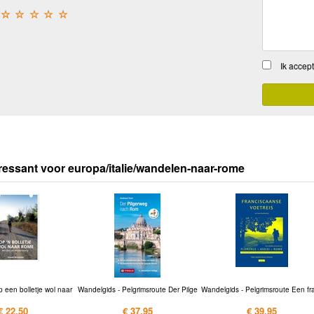
☆
☆
☆
☆
☆
Ik accep
ressant voor europa/italie/wandelen-naar-rome
 een bolletje wol naar
Wandelgids - Pelgrimsroute Der Pilge
Wandelgids - Pelgrimsroute Een fr
€ 22,50
€ 37,95
€ 39,95