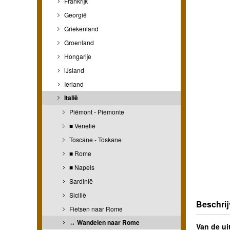
Frankrijk
Georgië
Griekenland
Groenland
Hongarije
IJsland
Ierland
Italië
Piëmont - Piemonte
■ Venetië
Toscane - Toskane
■ Rome
■ Napels
Sardinië
Sicilië
Beschrij
Fietsen naar Rome
↔ Wandelen naar Rome
Van de ui