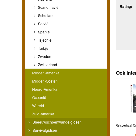
Rating:
Scandinavië
Schotland
Servië
Spanje
Tsjechië
Turkije
Zweden
Zwitserland
Ook inte
Midden-Amerika
Midden-Oosten
Noord-Amerika
Oceanië
Wereld
Zuid-Amerika
Sneeuwschoenwandelgidsen
Reisverhaal Op
Survivalgidsen