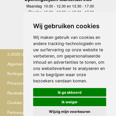
Maandag
10.00 - 12.30 en 13.30 - 17.00
Dinsdag
10.00 - 12.30 en 13.30 - 17.00
Woensdag
10.00 - 12.30 en 13.30 - 17.00
Donderdag
10.00 - 12.30 en 13.30 - 17.00
Wij gebruiken cookies
Vrijdag
10.00 - 12.30 en 13.30 - 17.00
Zaterdag
gesloten
Wij maken gebruik van cookies en
Zondag
gesloten
andere tracking-technologieën om
uw surfervaring op onze website te
© 2026 de Zwerver
verbeteren, om gepersonaliseerde
inhoud en advertenties te tonen, om
Algemene Voorwaarden
ons websiteverkeer te analyseren en
Kortingscode
om te begrijpen waar onze
bezoekers vandaan komen.
Privacyverklaring
Reviewbeleid
Ik ga akkoord
Cookies
Ik weiger
Partnerprogramma
Wijzig mijn voorkeuren