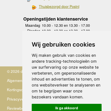
Thuisbezorgd door Postnl
Openingstijden klantenservice
Maandag
10.00 - 12.30 en 13.30 - 17.00
Dinsdag
10.00 - 12.30 en 13.30 - 17.00
Woensdag
10.00 - 12.30 en 13.30 - 17.00
Donderdag
10.00 - 12.30 en 13.30 - 17.00
Wij gebruiken cookies
Vrijdag
10.00 - 12.30 en 13.30 - 17.00
Zaterdag
gesloten
Wij maken gebruik van cookies en
Zondag
gesloten
andere tracking-technologieën om
uw surfervaring op onze website te
© 2026 de Zwerver
verbeteren, om gepersonaliseerde
inhoud en advertenties te tonen, om
Algemene Voorwaarden
ons websiteverkeer te analyseren en
Kortingscode
om te begrijpen waar onze
bezoekers vandaan komen.
Privacyverklaring
Reviewbeleid
Ik ga akkoord