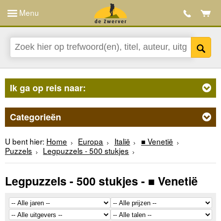
Menu
Ik ga op reis naar:
Categorieën
U bent hier:
Home
Europa
Italië
■ Venetië
Puzzels
Legpuzzels - 500 stukjes
Legpuzzels - 500 stukjes - ■ Venetië