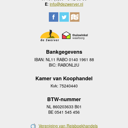
E
:
info@dezwerver.nl
Bankgegevens
IBAN: NL11 RABO 0140 1961 88
BIC: RABONL2U
Kamer van Koophandel
Kvk: 75240440
BTW-nummer
NL 860203633 B01
BE 0541 545 456
Vereniging van Reisboekhandels