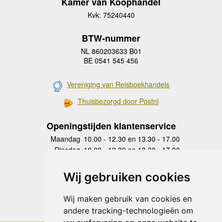
Kamer van Koophandel
Kvk: 75240440
BTW-nummer
NL 860203633 B01
BE 0541 545 456
Vereniging van Reisboekhandels
Thuisbezorgd door Postnl
Openingstijden klantenservice
Maandag
10.00 - 12.30 en 13.30 - 17.00
Dinsdag
10.00 - 12.30 en 13.30 - 17.00
Woensdag
10.00 - 12.30 en 13.30 - 17.00
Donderdag
10.00 - 12.30 en 13.30 - 17.00
Wij gebruiken cookies
Vrijdag
10.00 - 12.30 en 13.30 - 17.00
Zaterdag
gesloten
Wij maken gebruik van cookies en
Zondag
gesloten
andere tracking-technologieën om