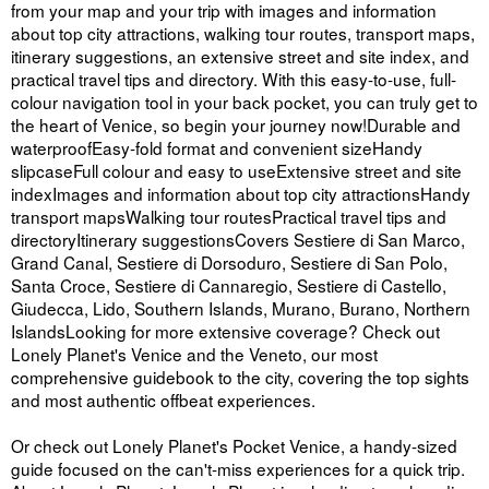
from your map and your trip with images and information
about top city attractions, walking tour routes, transport maps,
itinerary suggestions, an extensive street and site index, and
practical travel tips and directory. With this easy-to-use, full-
colour navigation tool in your back pocket, you can truly get to
the heart of Venice, so begin your journey now!Durable and
waterproofEasy-fold format and convenient sizeHandy
slipcaseFull colour and easy to useExtensive street and site
indexImages and information about top city attractionsHandy
transport mapsWalking tour routesPractical travel tips and
directoryItinerary suggestionsCovers Sestiere di San Marco,
Grand Canal, Sestiere di Dorsoduro, Sestiere di San Polo,
Santa Croce, Sestiere di Cannaregio, Sestiere di Castello,
Giudecca, Lido, Southern Islands, Murano, Burano, Northern
IslandsLooking for more extensive coverage? Check out
Lonely Planet's Venice and the Veneto, our most
comprehensive guidebook to the city, covering the top sights
and most authentic offbeat experiences.
Or check out Lonely Planet's Pocket Venice, a handy-sized
guide focused on the can't-miss experiences for a quick trip.