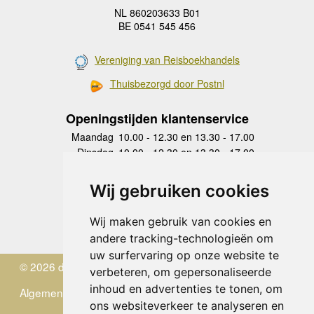
NL 860203633 B01
BE 0541 545 456
Vereniging van Reisboekhandels
Thuisbezorgd door Postnl
Openingstijden klantenservice
Maandag
10.00 - 12.30 en 13.30 - 17.00
Dinsdag
10.00 - 12.30 en 13.30 - 17.00
Woensdag
10.00 - 12.30 en 13.30 - 17.00
Donderdag
10.00 - 12.30 en 13.30 - 17.00
Wij gebruiken cookies
Vrijdag
10.00 - 12.30 en 13.30 - 17.00
Zaterdag
gesloten
Wij maken gebruik van cookies en
Zondag
gesloten
andere tracking-technologieën om
uw surfervaring op onze website te
© 2026 de Zwerver
verbeteren, om gepersonaliseerde
inhoud en advertenties te tonen, om
Algemene Voorwaarden
ons websiteverkeer te analyseren en