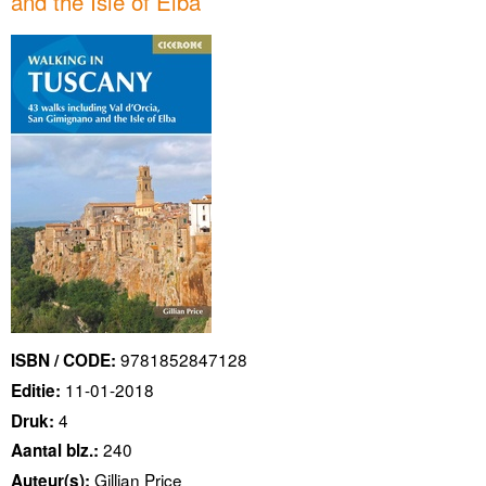
and the Isle of Elba
9781852847128
ISBN / CODE:
11-01-2018
Editie:
4
Druk:
240
Aantal blz.:
Gillian Price
Auteur(s):