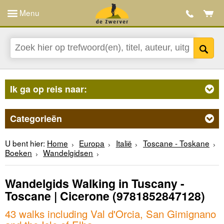
Menu
Ik ga op reis naar:
Categorieën
U bent hier:
Home
Europa
Italië
Toscane - Toskane
Boeken
Wandelgidsen
Wandelgids Walking in Tuscany -
Toscane | Cicerone
(9781852847128)
43 walks including Val d'Orcia, San Gimignano