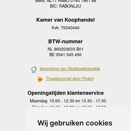
IBAN: NL11 RABO 0140 1961 88
BIC: RABONL2U
Kamer van Koophandel
Kvk: 75240440
BTW-nummer
NL 860203633 B01
BE 0541 545 456
Vereniging van Reisboekhandels
Thuisbezorgd door Postnl
Openingstijden klantenservice
Maandag
10.00 - 12.30 en 13.30 - 17.00
Dinsdag
10.00 - 12.30 en 13.30 - 17.00
Woensdag
10.00 - 12.30 en 13.30 - 17.00
Donderdag
10.00 - 12.30 en 13.30 - 17.00
Wij gebruiken cookies
Vrijdag
10.00 - 12.30 en 13.30 - 17.00