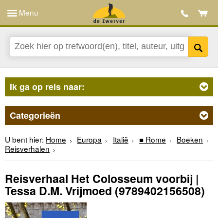
Menu
Ik ga op reis naar:
Categorieën
U bent hier:
Home
Europa
Italië
■ Rome
Boeken
Reisverhalen
Reisverhaal Het Colosseum voorbij |
Tessa D.M. Vrijmoed
(9789402156508)