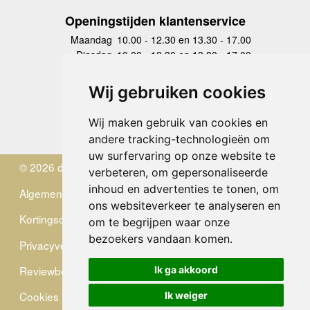
Openingstijden klantenservice
Maandag
10.00 - 12.30 en 13.30 - 17.00
Dinsdag
10.00 - 12.30 en 13.30 - 17.00
Woensdag
10.00 - 12.30 en 13.30 - 17.00
Donderdag
10.00 - 12.30 en 13.30 - 17.00
Wij gebruiken cookies
Vrijdag
10.00 - 12.30 en 13.30 - 17.00
Zaterdag
gesloten
Wij maken gebruik van cookies en
Zondag
gesloten
andere tracking-technologieën om
uw surfervaring op onze website te
© 2026 de Zwerver
verbeteren, om gepersonaliseerde
inhoud en advertenties te tonen, om
Algemene Voorwaarden
ons websiteverkeer te analyseren en
Kortingscode
om te begrijpen waar onze
bezoekers vandaan komen.
Privacyverklaring
Reviewbeleid
Ik ga akkoord
Cookies
Ik weiger