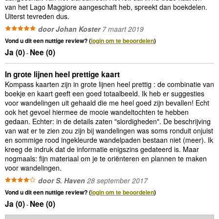
van het Lago Maggiore aangeschaft heb, spreekt dan boekdelen.
Uiterst tevreden dus.
door Johan Koster
7 maart 2019
Vond u dit een nuttige review? (
login om te beoordelen
)
Ja (
0
)
Nee (
0
)
-
In grote lijnen heel prettige kaart
Kompass kaarten zijn in grote lijnen heel prettig : de combinatie van
boekje en kaart geeft een goed totaalbeeld. Ik heb er suggesties
voor wandelingen uit gehaald die me heel goed zijn bevallen! Echt
ook het gevoel hiermee de mooie wandeltochten te hebben
gedaan. Echter: in de details zaten "slordigheden". De beschrijving
van wat er te zien zou zijn bij wandelingen was soms ronduit onjuist
en sommige rood ingekleurde wandelpaden bestaan niet (meer). Ik
kreeg de indruk dat de informatie enigszins gedateerd is. Maar
nogmaals: fijn materiaal om je te oriënteren en plannen te maken
voor wandelingen.
door S. Haven
28 september 2017
Vond u dit een nuttige review? (
login om te beoordelen
)
Ja (
0
)
Nee (
0
)
-