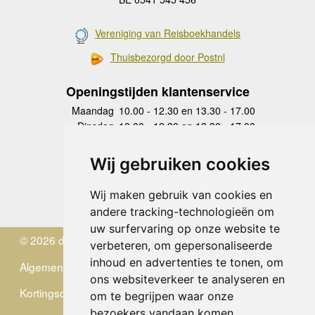
Vereniging van Reisboekhandels
Thuisbezorgd door Postnl
Openingstijden klantenservice
Maandag
10.00 - 12.30 en 13.30 - 17.00
Dinsdag
10.00 - 12.30 en 13.30 - 17.00
Woensdag
10.00 - 12.30 en 13.30 - 17.00
Donderdag
10.00 - 12.30 en 13.30 - 17.00
Wij gebruiken cookies
Vrijdag
10.00 - 12.30 en 13.30 - 17.00
Zaterdag
gesloten
Wij maken gebruik van cookies en
Zondag
gesloten
andere tracking-technologieën om
uw surfervaring op onze website te
© 2026 de Zwerver
verbeteren, om gepersonaliseerde
inhoud en advertenties te tonen, om
Algemene Voorwaarden
ons websiteverkeer te analyseren en
Kortingscode
om te begrijpen waar onze
bezoekers vandaan komen.