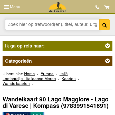
Menu
Ik ga op reis naar:
Categorieën
U bent hier:
Home
Europa
Italië
Lombardije - Italiaanse Meren
Kaarten
Wandelkaarten
Wandelkaart 90 Lago Maggiore - Lago
di Varese | Kompass
(9783991541691)