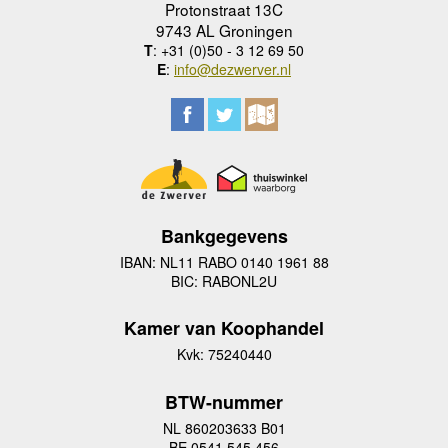
Protonstraat 13C
9743 AL Groningen
T
: +31 (0)50 - 3 12 69 50
E
:
info@dezwerver.nl
Bankgegevens
IBAN: NL11 RABO 0140 1961 88
BIC: RABONL2U
Kamer van Koophandel
Kvk: 75240440
BTW-nummer
NL 860203633 B01
BE 0541 545 456