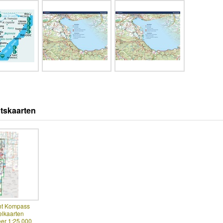
tskaarten
ht Kompass
lkaarten
er 1:25.000