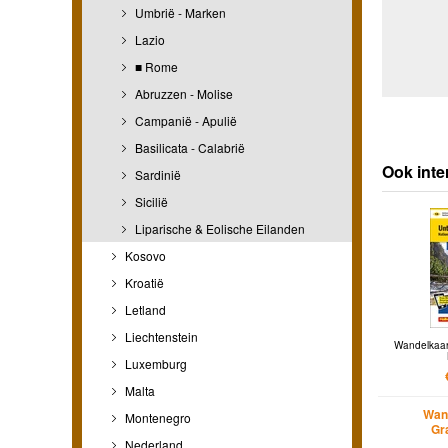
Umbrië - Marken
Lazio
■ Rome
Abruzzen - Molise
Campanië - Apulië
Basilicata - Calabrië
Ook inte
Sardinië
Sicilië
Liparische & Eolische Eilanden
Kosovo
Kroatië
Letland
Liechtenstein
Wandelkaar
Luxemburg
Malta
Wan
Montenegro
Gr
Nederland