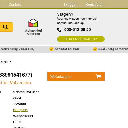
s
Contact
Inloggen
Registreren
Vragen?
Voor uw vragen neem gerust
contact met ons op!
050-312 69 50
NEEM CONTACT OP
 verzending vanaf €50,-
Achteraf betalen
Deskundig persone
arten
83991541677)
Winkelwagen
ine, Valvestino
Geen items in winkelwagen
:
9783991541677
Ga naar winkelwagen
2024
1:25000
Kompass
Wandelkaart
Duits
20.0 cm