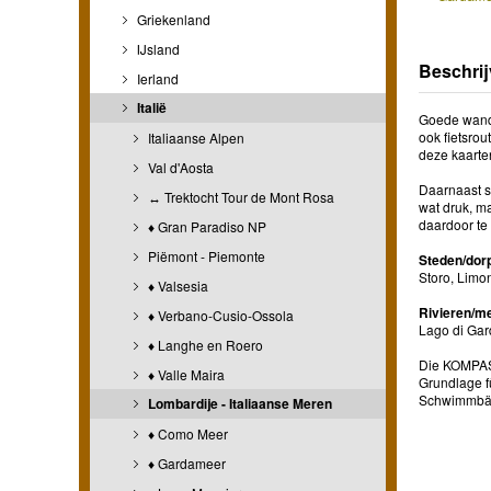
Griekenland
IJsland
Beschrij
Ierland
Italië
Goede wande
ook fietsro
Italiaanse Alpen
deze kaarte
Val d'Aosta
Daarnaast s
↔ Trektocht Tour de Mont Rosa
wat druk, ma
daardoor te
♦ Gran Paradiso NP
Piëmont - Piemonte
Steden/dor
Storo, Limo
♦ Valsesia
Rivieren/m
♦ Verbano-Cusio-Ossola
Lago di Gar
♦ Langhe en Roero
Die KOMPASS
♦ Valle Maira
Grundlage f
Schwimmbäde
Lombardije - Italiaanse Meren
♦ Como Meer
♦ Gardameer