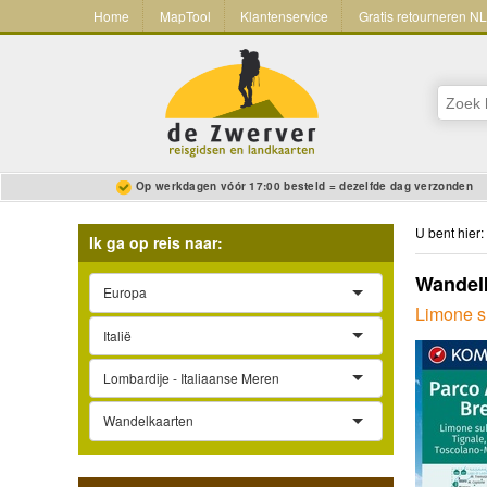
Home
MapTool
Klantenservice
Gratis retourneren N
Op werkdagen vóór 17:00 besteld = dezelfde dag verzonden
U bent hier:
Ik ga op reis naar:
Wandelk
Europa
Limone s
Italië
Lombardije - Italiaanse Meren
Wandelkaarten