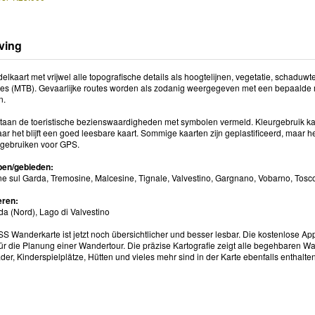
ving
lkaart met vrijwel alle topografische details als hoogtelijnen, vegetatie, schadu
utes (MTB). Gevaarlijke routes worden als zodanig weergegeven met een bepaalde 
n.
taan de toeristische bezienswaardigheden met symbolen vermeld. Kleurgebruik kan 
ar het blijft een goed leesbare kaart. Sommige kaarten zijn geplastificeerd, maar h
 gebruiken voor GPS.
pen/gebieden:
ne sul Garda, Tremosine, Malcesine, Tignale, Valvestino, Gargnano, Vobarno, Tosc
eren:
da (Nord), Lago di Valvestino
 Wanderkarte ist jetzt noch übersichtlicher und besser lesbar. Die kostenlose App 
ür die Planung einer Wandertour. Die präzise Kartografie zeigt alle begehbaren Wa
r, Kinderspielplätze, Hütten und vieles mehr sind in der Karte ebenfalls enthalten