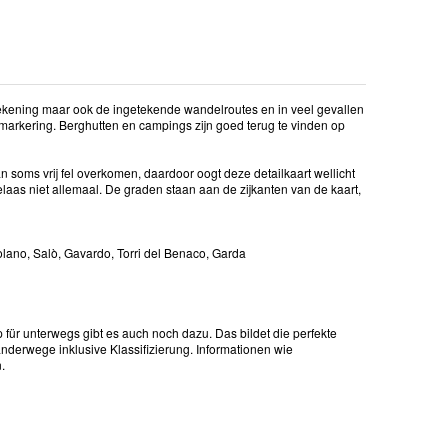
wtekening maar ook de ingetekende wandelroutes en in veel gevallen
markering. Berghutten en campings zijn goed terug te vinden op
soms vrij fel overkomen, daardoor oogt deze detailkaart wellicht
elaas niet allemaal. De graden staan aan de zijkanten van de kaart,
olano, Salò, Gavardo, Torri del Benaco, Garda
für unterwegs gibt es auch noch dazu. Das bildet die perfekte
nderwege inklusive Klassifizierung. Informationen wie
.