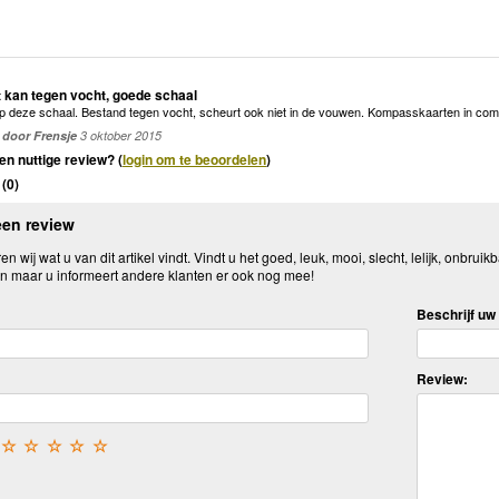
 kan tegen vocht, goede schaal
p deze schaal. Bestand tegen vocht, scheurt ook niet in de vouwen. Kompasskaarten in comb
door Frensje
3 oktober 2015
en nuttige review? (
login om te beoordelen
)
(
0
)
een review
n wij wat u van dit artikel vindt. Vindt u het goed, leuk, mooi, slecht, lelijk, onbruikb
n maar u informeert andere klanten er ook nog mee!
Beschrijf uw 
Review:
☆
☆
☆
☆
☆