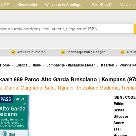
L & BE
Nieuwsbrief
Webshop in Groningen
Wie zijn wij?
Vacature
Gratis retourneren
Bedenktijd van 14 dagen
Gratis
Home
Europa
Italië
Lombardije - Italiaanse Meren
Kaarten
Wandelka
aart 689 Parco Alto Garda Bresciano | Kompass
(97
ul Garda, Gargnano, Salò, Tignale, Toscolono Maderno, Tremos
ISBN / CODE
Editie:
Schaal:
Uitgever:
Soort:
Taal:
Hoogte: