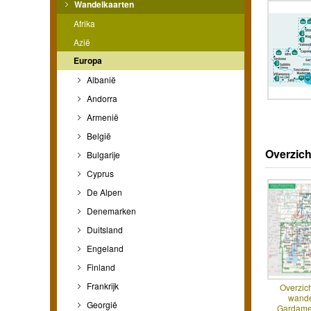
Wandelkaarten
Afrika
Azië
Europa
Albanië
Andorra
Armenië
België
Overzich
Bulgarije
Cyprus
De Alpen
Denemarken
Duitsland
Engeland
Finland
Frankrijk
Overzic
wande
Georgië
Gardame