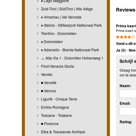
♦ Lago Maggiore
Zuid-Tirol | SüdTirol | Alto Adige
Reviews
♦ Vinschau | Val Venosta
♦ Stelvio - Stilfserjoch Nationaal Park
Prima kaart
Prima kaart o
Trentino - Dolomieten
♦ Dolomieten
Vond u dit e
♦ Adamello - Brenta Nationaal Park
Ja (
0
)
-
Nee 
↔ Alta Via 1 - Dolomiten Hohenweg 1
Schrijf 
Friuli-Venezia Giulia
Graag hore
Veneto
om te doe
■ Venetië
Naam:
■ Verona
Ligurië - Cinque Terre
Email:
Emilia-Romagna
Toscane - Toskane
Rating:
■ Florence
Elba & Toscaanse Archipel