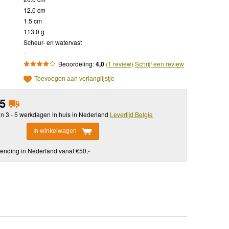
12.0 cm
1.5 cm
113.0 g
Scheur- en watervast
-
Beoordeling:
4,0
(1 review)
Schrijf een review
Toevoegen aan verlanglijstje
95
in 3 - 5 werkdagen in huis in Nederland
Levertijd Belgie
In winkelwagen
ending in Nederland vanaf €50,-