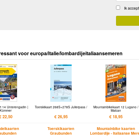
Ik accep
ressant voor europa/italie/lombardijeitaliaansemeren
t 14 Unterengadin |
Toerskikaart 268S+278S Julierpass /
Mountainbikekaart 12 Lugano /
Kümmer
Malcan
€ 22,50
€ 26,95
€ 18,95
delkaarten
Toerskikaarten
Mountainbike kaarten
aubunden
Graubunden
Lombardije - Italiaanse Mer