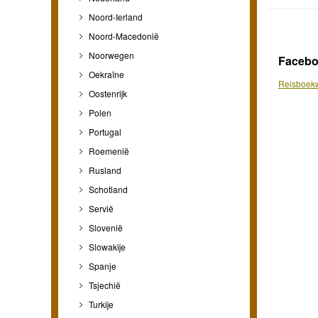
Noord-Ierland
Noord-Macedonië
Noorwegen
Faceb
Oekraïne
Reisboekw
Oostenrijk
Polen
Portugal
Roemenië
Rusland
Schotland
Servië
Slovenië
Slowakije
Spanje
Tsjechië
Turkije