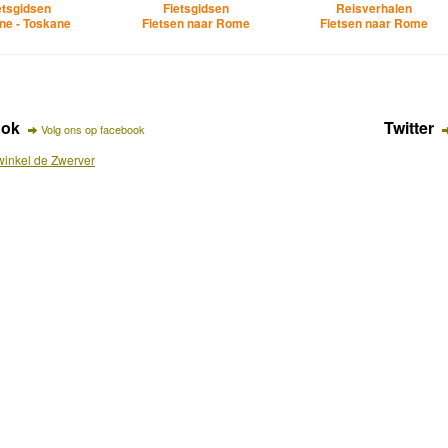
etsgidsen
Fietsgidsen
Reisverhalen
ne - Toskane
Fietsen naar Rome
Fietsen naar Rome
ook
Twitter
Volg ons op facebook
inkel de Zwerver