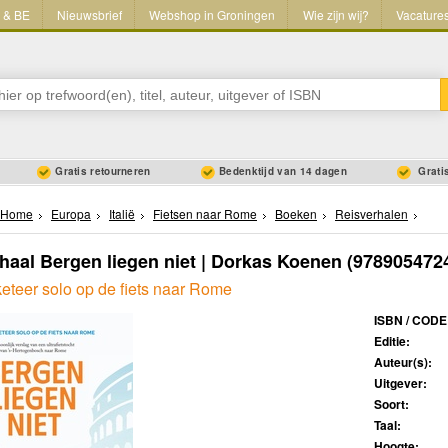
L & BE
Nieuwsbrief
Webshop in Groningen
Wie zijn wij?
Vacature
Gratis retourneren
Bedenktijd van 14 dagen
Gratis
Home
Europa
Italië
Fietsen naar Rome
Boeken
Reisverhalen
haal Bergen liegen niet | Dorkas Koenen
(978905472
eteer solo op de fiets naar Rome
ISBN / CODE
Editie:
Auteur(s):
Uitgever:
Soort:
Taal:
Hoogte: