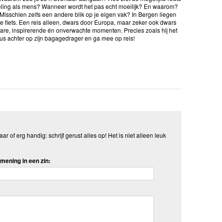
kkeling als mens? Wanneer wordt het pas echt moeilijk? En waarom?
Misschien zelfs een andere blik op je eigen vak? In Bergen liegen
de fiets. Een reis alleen, dwars door Europa, maar zeker ook dwars
bare, inspirerende én onverwachte momenten. Precies zoals hij het
 dus achter op zijn bagagedrager en ga mee op reis!
aar of erg handig: schrijf gerust alles op! Het is niet alleen leuk
mening in een zin: