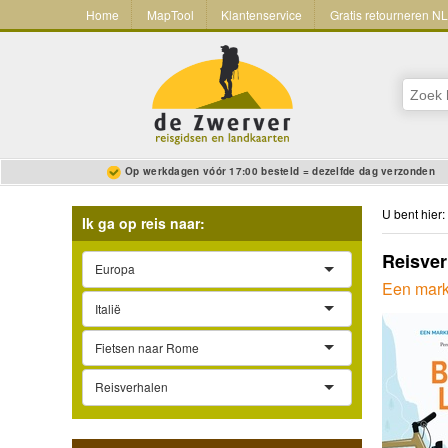
Home
MapTool
Klantenservice
Gratis retourneren N
Op werkdagen vóór 17:00 besteld = dezelfde dag verzonden
U bent hier:
Ik ga op reis naar:
Reisver
Europa
Een mark
Italië
Fietsen naar Rome
Reisverhalen