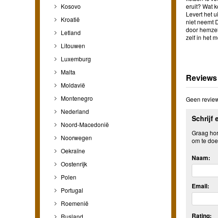
Kosovo
eruit? Wat 
Levert het 
Kroatië
niet neemt D
door hemzel
Letland
zelf in het 
Litouwen
Luxemburg
Malta
Reviews
Moldavië
Montenegro
Geen review
Nederland
Schrijf 
Noord-Macedonië
Graag hore
Noorwegen
om te doe
Oekraïne
Naam:
Oostenrijk
Polen
Email:
Portugal
Roemenië
Rating:
Rusland