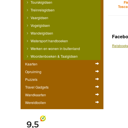
Tourskigidsen
Fi
Tosca
Treinreisgidsen
Vaargidsen
Vogelgidsen
Wandelgidsen
Faceb
Watersport handboeken
Reisboekw
Werken en wonen in buitenland
Woordenboeken & Taalgidsen
Kaarten
Opruiming
Puzzels
Travel Gadgets
Wandkaarten
Wereldbollen