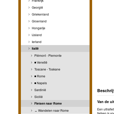
Frankrijk
Georgië
Griekenland
Groenland
Hongarije
IJsland
Ierland
Italië
Piëmont - Piemonte
■ Venetië
Toscane - Toskane
■ Rome
■ Napels
Sardinië
Beschrij
Sicilië
Van de ui
Fietsen naar Rome
Een ultrafi
↔ Wandelen naar Rome
fietsen is v