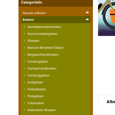
Categorieën
Nieuwe artikelen
Boeken
Aanwijswoordenboeken
Accommodatiegidsen
Atlassen
Bed and Breakfast Gidsen
Bergsporthandboeken
Campergidsen
Camperhandboeken
Campinggidsen
Duikgidsen
Fietsatlassen
Fietsgidsen
Afb
Fotoboeken
Historische Atlassen