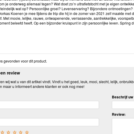
kom je onderweg allemaal tegen? Wat doet zo’n ultrafietstocht met je eigen ontwi
uiteindelijk wat op? Persoonlijke groei? Levenservaring? Bijzondere ontmoetingen? 
orkas Koenen je mee tijdens de trip die hij in de zomer van 2021 zelf maakte met 
f. Met mooie, lelijke, rauwe, ontwapenende, verrassende, aantrekkelijke, voorspel
moment beleefd heeft. Op een bijzonder kruispunt in zijn persoonlijke leven. Spring
s gevonden voor dit product.
een review
n wij wat u van dit artikel vindt. Vindt u het goed, leuk, mooi, slecht, lelijk, onbruikb
n maar u informeert andere klanten er ook nog mee!
Beschrijf uw 
Review:
☆
☆
☆
☆
☆