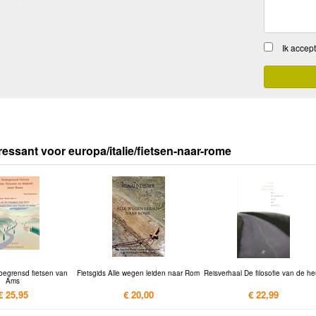
Ik accep
ressant voor europa/italie/fietsen-naar-rome
begrensd fietsen van
Fietsgids Alle wegen leiden naar Rom
Reisverhaal De filosofie van de h
Ams
€ 25,95
€ 20,00
€ 22,99