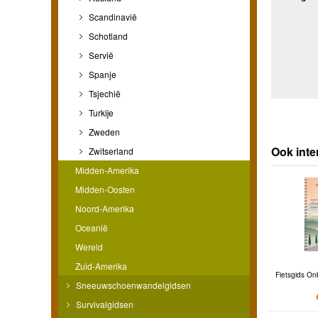
Scandinavië
Schotland
Servië
Spanje
Tsjechië
Turkije
Zweden
Ook inte
Zwitserland
Midden-Amerika
Midden-Oosten
Noord-Amerika
Oceanië
Wereld
Zuid-Amerika
Fietsgids On
Sneeuwschoenwandelgidsen
Survivalgidsen