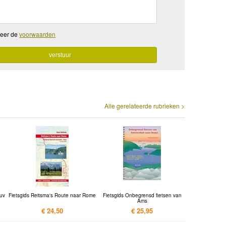
teer de
voorwaarden
Alle gerelateerde rubrieken >
euv
Fietsgids Reitsma's Route naar Rome
Fietsgids Onbegrensd fietsen van
Ams
€ 24,50
€ 25,95