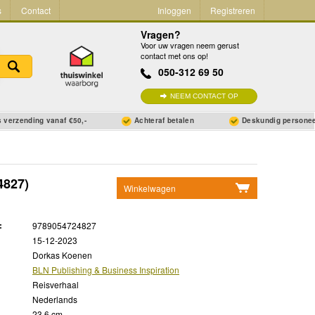
s
Contact
Inloggen
Registreren
Vragen?
Voor uw vragen neem gerust
contact met ons op!
050-312 69 50
NEEM CONTACT OP
 verzending vanaf €50,-
Achteraf betalen
Deskundig persone
4827)
Winkelwagen
Geen items in winkelwagen
:
9789054724827
Ga naar winkelwagen
15-12-2023
Dorkas Koenen
BLN Publishing & Business Inspiration
Reisverhaal
Nederlands
23.6 cm