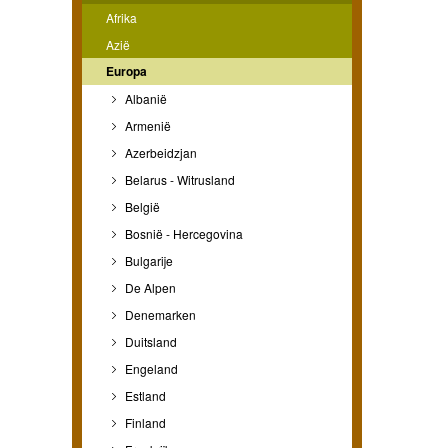
Afrika
Azië
Europa
Albanië
Armenië
Azerbeidzjan
Belarus - Witrusland
België
Bosnië - Hercegovina
Bulgarije
De Alpen
Denemarken
Duitsland
Engeland
Estland
Finland