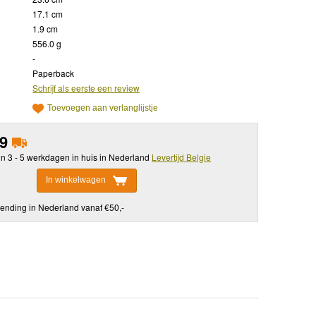
17.1 cm
1.9 cm
556.0 g
-
Paperback
Schrijf als eerste een review
Toevoegen aan verlanglijstje
99
in 3 - 5 werkdagen in huis in Nederland
Levertijd Belgie
In winkelwagen
ending in Nederland vanaf €50,-