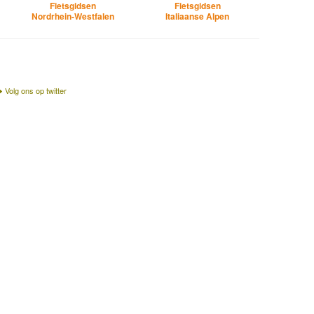
Fietsgidsen
Fietsgidsen
Nordrhein-Westfalen
Italiaanse Alpen
Volg ons op twitter