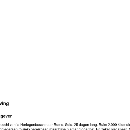
ving
tgever
etstocht van ’s-Hertogenbosch naar Rome. Solo. 25 dagen lang. Ruim 2.000 kilome
oor iedereen (fysiek) bereikbaar, maar bijna niemand doet het. En zeker niet allee