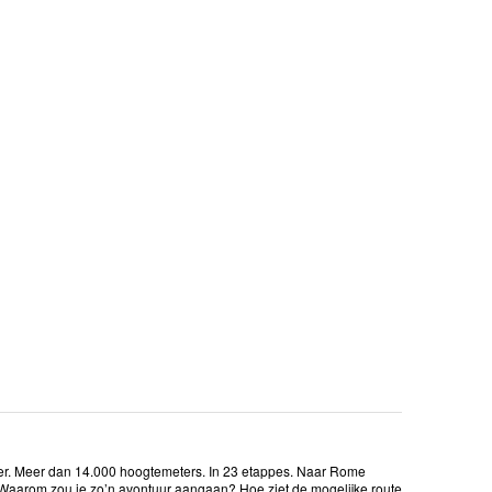
ter. Meer dan 14.000 hoogtemeters. In 23 etappes. Naar Rome
n. Waarom zou je zo’n avontuur aangaan? Hoe ziet de mogelijke route