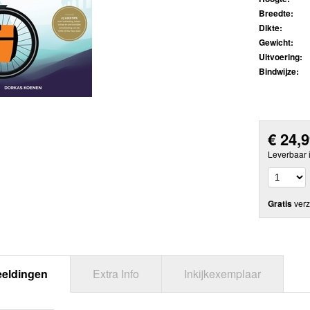
Breedte:
Dikte:
Gewicht:
Uitvoering:
Bindwijze:
€
24,
Leverbaar 
Gratis
verz
eeldingen
Extra Info
Inkijkexemplaar