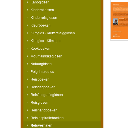
Kanogidsen
Kinderatlassen
Kinderreisgidsen
Kleurboeken
Klimgids - Klettersteiggidsen
Klimgids - Klimtopo
Kookboeken
Mountainbikegidsen
Natuurgidsen
Pelgrimsroutes
Reisboeken
Reisdagboeken
Reisfotografiegidsen
Reisgidsen
Reishandboeken
Reisinspiratieboeken
Reisverhalen