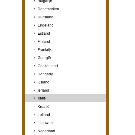
Bulgarije
Denemarken
Duitsland
Engeland
Estland
Finland
Frankrijk
Georgië
Griekenland
Hongarije
IJsland
Ierland
Italië
Kroatië
Letland
Litouwen
Nederland