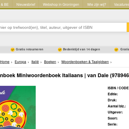
L & BE
Nieuwsbrief
Webshop in Groningen
Wie zijn wij?
Vacature
Gratis retourneren
Bedenktijd van 14 dagen
Gratis
Home
Europa
Italië
Boeken
Woordenboeken & Taalgidsen
boek Miniwoordenboek Italiaans | van Dale
(978946
ISBN / CODE
Editie:
Druk:
Aantal blz.:
Uitgever:
Soort:
Serie: