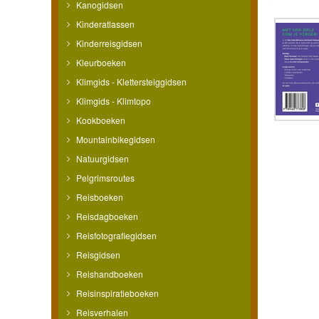
Kanogidsen
Kinderatlassen
Kinderreisgidsen
Kleurboeken
Klimgids - Klettersteiggidsen
Klimgids - Klimtopo
Kookboeken
Mountainbikegidsen
Natuurgidsen
Pelgrimsroutes
Reisboeken
Reisdagboeken
Reisfotografiegidsen
Reisgidsen
Reishandboeken
Reisinspiratieboeken
Reisverhalen