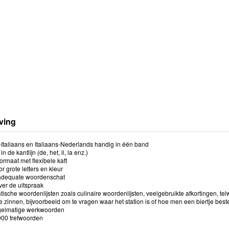
ving
Italiaans en Italiaans-Nederlands handig in één band
 de kantlijn (de, het, il, la enz.)
rmaat met flexibele kaft
or grote letters en kleur
 adequate woordenschat
ver de uitspraak
tische woordenlijsten zoals culinaire woordenlijsten, veelgebruikte afkortingen, t
ge zinnen, bijvoorbeeld om te vragen waar het station is of hoe men een biertje beste
gelmatige werkwoorden
000 trefwoorden