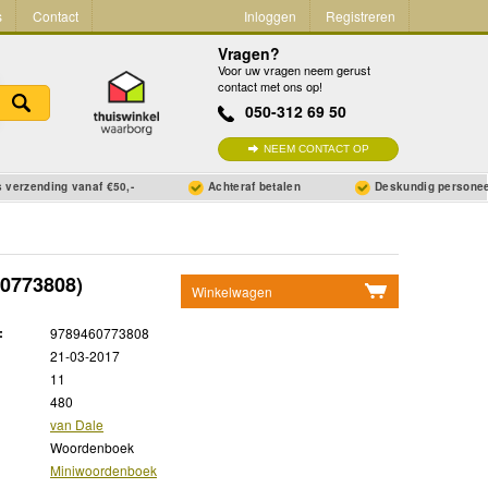
s
Contact
Inloggen
Registreren
Vragen?
Voor uw vragen neem gerust
contact met ons op!
050-312 69 50
NEEM CONTACT OP
 verzending vanaf €50,-
Achteraf betalen
Deskundig persone
0773808)
Winkelwagen
Geen items in winkelwagen
:
9789460773808
Ga naar winkelwagen
21-03-2017
11
480
van Dale
Woordenboek
Miniwoordenboek