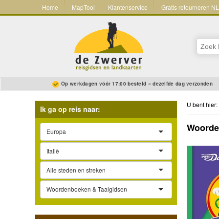
Home
MapTool
Klantenservice
Gratis retourneren N
Op werkdagen vóór 17:00 besteld = dezelfde dag verzonden
U bent hier:
Ik ga op reis naar:
Woorden
Europa
Italië
Alle steden en streken
Woordenboeken & Taalgidsen