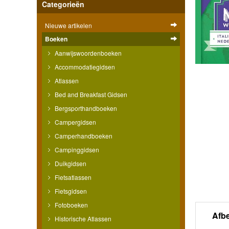
Categorieën
Nieuwe artikelen
Boeken
Aanwijswoordenboeken
Accommodatiegidsen
Atlassen
Bed and Breakfast Gidsen
Bergsporthandboeken
Campergidsen
Camperhandboeken
Campinggidsen
Duikgidsen
Fietsatlassen
Fietsgidsen
Fotoboeken
Afb
Historische Atlassen