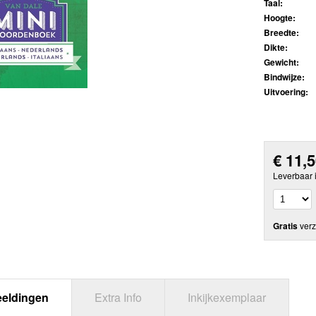
Taal:
Hoogte:
Breedte:
Dikte:
Gewicht:
Bindwijze:
Uitvoering:
€
11,
Leverbaar 
Gratis
verz
eeldingen
Extra Info
Inkijkexemplaar