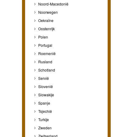
Noord-Macedonië
Noorwegen
Oekraïne
Oostenrijk
Polen
Portugal
Roemenië
Rusland
Schotland
Servië
Slovenië
Slowakije
Spanje
Tsjechië
Turkije
Zweden
Zwitserland