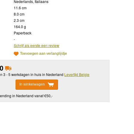
Nederlands, Italiaans
11.6 cm
8.0 cm
2.3 cm
164.0 g
Paperback
-
Schrijf als eerste een review
Toevoegen aan verlanglijstje
50
in 3 - 5 werkdagen in huis in Nederland
Levertijd Belgie
In winkelwagen
ending in Nederland vanaf €50,-