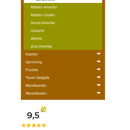
Midden-Amerika
Midden-Oosten
Noord-Amerika
Oceanië
Wereld
Zuid-Amerika
Kaarten
Opruiming
Puzzels
Travel Gadgets
Wandkaarten
Wereldbollen