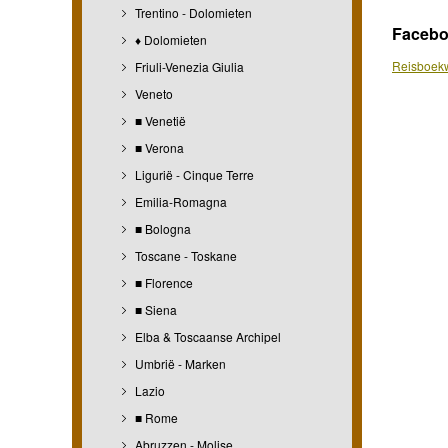
Trentino - Dolomieten
Faceb
♦ Dolomieten
Reisboekw
Friuli-Venezia Giulia
Veneto
■ Venetië
■ Verona
Ligurië - Cinque Terre
Emilia-Romagna
■ Bologna
Toscane - Toskane
■ Florence
■ Siena
Elba & Toscaanse Archipel
Umbrië - Marken
Lazio
■ Rome
Abruzzen - Molise