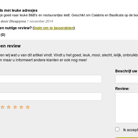
ids met leuke adresjes
e je goed naar leuke B&B's en restaurantjes leidt. Geschikt om Calabria en Basilicata op de b
door Diospyros
1 november 2014
en nuttige review? (
login om te beoordelen
)
(
0
)
een review
n wij wat u van dit artikel vindt. Vindt u het goed, leuk, mooi, slecht, lelijk, onbruikb
n maar u informeert andere klanten er ook nog mee!
Beschrijf uw 
Review:
☆
☆
☆
☆
☆
Ik accep