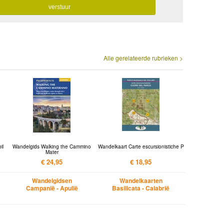
Alle gerelateerde rubrieken >
il
Wandelgids Walking the Cammino
Wandelkaart Carte escursionistiche P
Mater
€ 24,95
€ 18,95
Wandelgidsen
Wandelkaarten
Campanië - Apulië
Basilicata - Calabrië