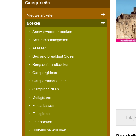
Categorieën
Nieuwe artikelen
Boeken
Aanwijswoordenboeken
Accommodatiegidsen
Atlassen
Bed and Breakfast Gidsen
Bergsporthandboeken
Campergidsen
Camperhandboeken
Campinggidsen
Duikgidsen
Fietsatlassen
Fietsgidsen
Inki
Fotoboeken
Historische Atlassen