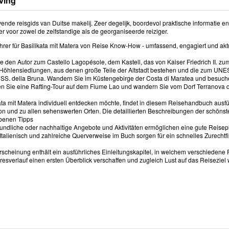
ving
de reisgids van Duitse makelij. Zeer degelijk, boordevol praktische informatie en a
r voor zowel de zelfstandige als de georganiseerde reiziger.
hrer für Basilikata mit Matera von Reise Know-How - umfassend, engagiert und aktu
ie den Autor zum Castello Lagopésole, dem Kastell, das von Kaiser Friedrich II. 
 Höhlensiedlungen, aus denen große Teile der Altstadt bestehen und die zum UNE
 SS. della Bruna. Wandern Sie im Küstengebirge der Costa di Maratea und besuche
 Sie eine Rafting-Tour auf dem Fiume Lao und wandern Sie vom Dorf Terranova di 
ta mit Matera individuell entdecken möchte, findet in diesem Reisehandbuch ausführ
on und zu allen sehenswerten Orten. Die detaillierten Beschreibungen der schö
benen Tipps
reundliche oder nachhaltige Angebote und Aktivitäten ermöglichen eine gute Reisepl
 Italienisch und zahlreiche Querverweise im Buch sorgen für ein schnelles Zurecht
scheinung enthält ein ausführliches Einleitungskapitel, in welchem verschiedene 
resverlauf einen ersten Überblick verschaffen und zugleich Lust auf das Reiseziel