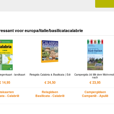
ressant voor europa/italie/basilicatacalabrie
Wegenkaart - landkaart
Reisgids Calabria & Basilicata | Edi
Campergids 35 Mit dem Wohnmob
nach
€ 14,95
€ 24,50
€ 23,95
etskaarten
Reisgidsen
Campergidsen
ata - Calabrië
Basilicata - Calabrië
Campanië - Apulië