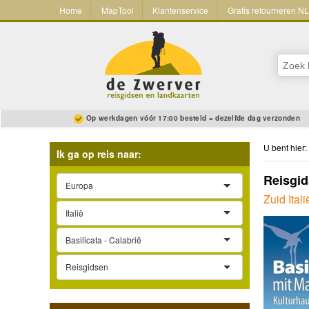
Home
MapTool
Klantenservice
Gratis retourneren N
Op werkdagen vóór 17:00 besteld = dezelfde dag verzonden
U bent hier:
Ik ga op reis naar:
Reisgid
Europa
Zuid Itali
Italië
Basilicata - Calabrië
Reisgidsen