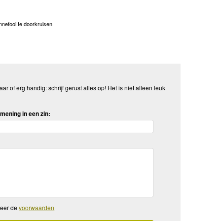
onnefooi te doorkruisen
aar of erg handig: schrijf gerust alles op! Het is niet alleen leuk
mening in een zin:
teer de
voorwaarden