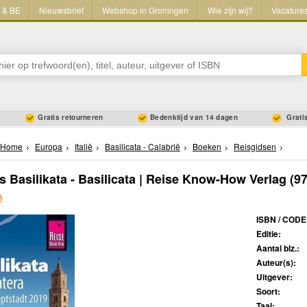
L & BE
Nieuwsbrief
Webshop in Groningen
Wie zijn wij?
Vacature
Gratis retourneren
Bedenktijd van 14 dagen
Gratis
Home
Europa
Italië
Basilicata - Calabrië
Boeken
Reisgidsen
s Basilikata - Basilicata | Reise Know-How Verlag
(97
ë
ISBN / CODE
Editie:
Aantal blz.:
Auteur(s):
Uitgever:
Soort:
Taal: