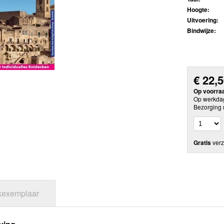
Hoogte:
Uitvoering:
Bindwijze:
€
22,
Op voorra
Op werkdag
Bezorging 
Gratis
verz
jkexemplaar