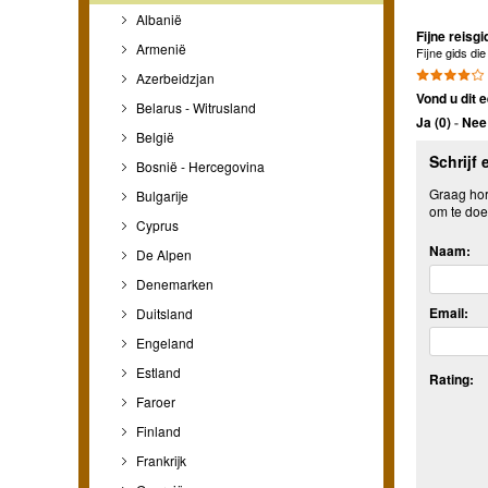
Albanië
Fijne reisg
Armenië
Fijne gids di
Azerbeidzjan
Vond u dit e
Belarus - Witrusland
Ja (
0
)
-
Nee 
België
Schrijf 
Bosnië - Hercegovina
Graag hore
Bulgarije
om te doe
Cyprus
Naam:
De Alpen
Denemarken
Email:
Duitsland
Engeland
Estland
Rating:
Faroer
Finland
Frankrijk