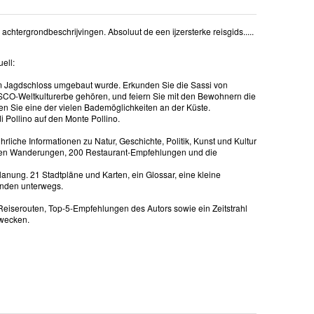
chtergrondbeschrijvingen. Absoluut de een ijzersterke reisgids.....
ell:
zum Jagdschloss umgebaut wurde. Erkunden Sie die Sassi von
SCO-Weltkulturerbe gehören, und feiern Sie mit den Bewohnern die
n Sie eine der vielen Bademöglichkeiten an der Küste.
Pollino auf den Monte Pollino.
liche Informationen zu Natur, Geschichte, Politik, Kunst und Kultur
nsten Wanderungen, 200 Restaurant-Empfehlungen und die
anung. 21 Stadtpläne und Karten, ein Glossar, eine kleine
finden unterwegs.
Reiserouten, Top-5-Empfehlungen des Autors sowie ein Zeitstrahl
 wecken.