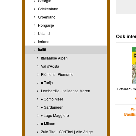
Georgië
Griekenland
Groenland
Hongarije
IJsland
Ook inte
Ierland
Italië
Italiaanse Alpen
Val d'Aosta
Piëmont - Piemonte
■ Turijn
Fietskaart - 
Lombardije - Italiaanse Meren
♦ Como Meer
♦ Gardameer
Fi
Basilic
♦ Lago Maggiore
■ Milaan
Zuid-Tirol | SüdTirol | Alto Adige