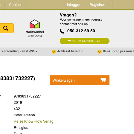
s
Contact
Inloggen
Registreren
Vragen?
Voor uw vragen neem gerust
contact met ons op!
050-312 69 50
NEEM CONTACT OP
 verzending vanaf €50,-
Achteraf betalen
Deskundig persone
83831732227)
Winkelwagen
Geen items in winkelwagen
:
9783831732227
Ga naar winkelwagen
2019
432
Peter Amann
Reise Know-How Verlag
Reisgids
Duits