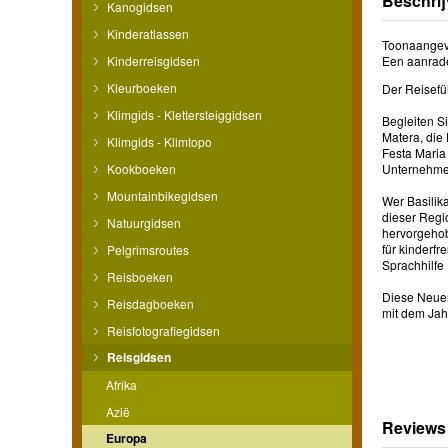
Beschrij
Kanogidsen
Kinderatlassen
Toonaangeven
Kinderreisgidsen
Een aanrade
Kleurboeken
Der Reisefü
Klimgids - Klettersteiggidsen
Begleiten S
Matera, die
Klimgids - Klimtopo
Festa Maria
Kookboeken
Unternehmen
Mountainbikegidsen
Wer Basilika
dieser Regi
Natuurgidsen
hervorgeho
für kinderf
Pelgrimsroutes
Sprachhilfe
Reisboeken
Diese Neuer
Reisdagboeken
mit dem Jah
Reisfotografiegidsen
Reisgidsen
Afrika
Azië
Reviews
Europa