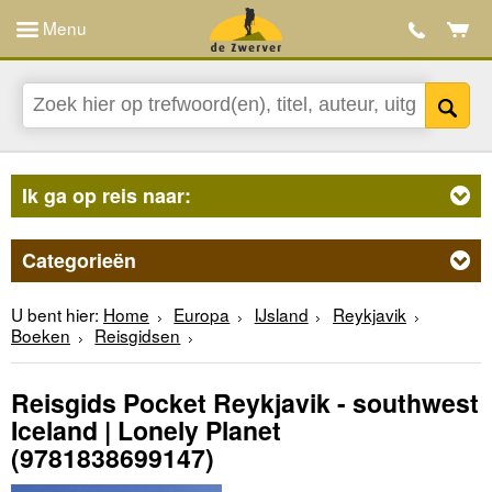
Menu
Ik ga op reis naar:
Categorieën
U bent hier:
Home
Europa
IJsland
Reykjavik
Boeken
Reisgidsen
Reisgids Pocket Reykjavik - southwest
Iceland | Lonely Planet
(9781838699147)