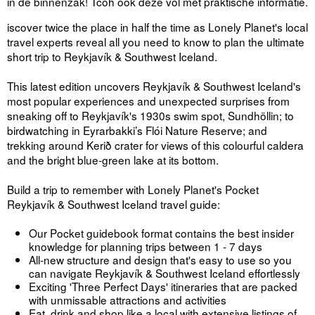
in de binnenzak! Tcoh ook deze vol met praktische informatie.
iscover twice the place in half the time as Lonely Planet's local
travel experts reveal all you need to know to plan the ultimate
short trip to Reykjavík & Southwest Iceland.
This latest edition uncovers Reykjavík & Southwest Iceland's
most popular experiences and unexpected surprises from
sneaking off to Reykjavík's 1930s swim spot, Sundhöllin; to
birdwatching in Eyrarbakki’s Flói Nature Reserve; and
trekking around Kerið crater for views of this colourful caldera
and the bright blue-green lake at its bottom.
Build a trip to remember with Lonely Planet's Pocket
Reykjavík & Southwest Iceland travel guide:
Our Pocket guidebook format contains the best insider
knowledge for planning trips between 1 - 7 days
All-new structure and design that's easy to use so you
can navigate Reykjavík & Southwest Iceland effortlessly
Exciting 'Three Perfect Days' itineraries that are packed
with unmissable attractions and activities
Eat, drink and shop like a local with extensive listings of