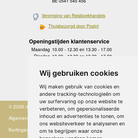
BE 0541 545 456
Vereniging van Reisboekhandels
Thuisbezorgd door Postnl
Openingstijden klantenservice
Maandag
10.00 - 12.30 en 13.30 - 17.00
Dinsdag
10.00 - 12.30 en 13.30 - 17.00
Woensdag
10.00 - 12.30 en 13.30 - 17.00
Donderdag
10.00 - 12.30 en 13.30 - 17.00
Wij gebruiken cookies
Vrijdag
10.00 - 12.30 en 13.30 - 17.00
Zaterdag
gesloten
Wij maken gebruik van cookies en
Zondag
gesloten
andere tracking-technologieën om
uw surfervaring op onze website te
© 2026 de Zwerver
verbeteren, om gepersonaliseerde
inhoud en advertenties te tonen, om
Algemene Voorwaarden
ons websiteverkeer te analyseren en
Kortingscode
om te begrijpen waar onze