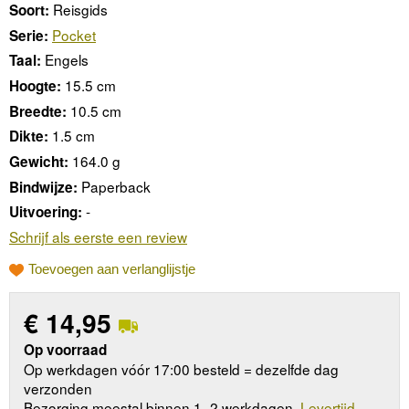
Reisgids
Soort:
Pocket
Serie:
Engels
Taal:
15.5 cm
Hoogte:
10.5 cm
Breedte:
1.5 cm
Dikte:
164.0 g
Gewicht:
Paperback
Bindwijze:
-
Uitvoering:
Schrijf als eerste een review
Toevoegen aan verlanglijstje
€
14,95
Op voorraad
Op werkdagen vóór 17:00 besteld = dezelfde dag
verzonden
Bezorging meestal binnen 1–2 werkdagen.
Levertijd