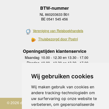
BTW-nummer
NL 860203633 B01
BE 0541 545 456
Vereniging van Reisboekhandels
Thuisbezorgd door Postnl
Openingstijden klantenservice
Maandag
10.00 - 12.30 en 13.30 - 17.00
Dinsdag
10.00 - 12.30 en 13.30 - 17.00
Woensdag
10.00 - 12.30 en 13.30 - 17.00
Donderdag
10.00 - 12.30 en 13.30 - 17.00
Wij gebruiken cookies
Vrijdag
10.00 - 12.30 en 13.30 - 17.00
Zaterdag
gesloten
Wij maken gebruik van cookies en
Zondag
gesloten
andere tracking-technologieën om
uw surfervaring op onze website te
© 2026 de Zwerver
verbeteren, om gepersonaliseerde