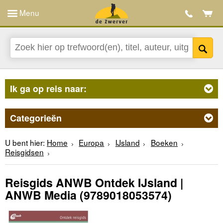
Menu
Ik ga op reis naar:
Categorieën
U bent hier:
Home
Europa
IJsland
Boeken
Reisgidsen
Reisgids ANWB Ontdek IJsland |
ANWB Media
(9789018053574)