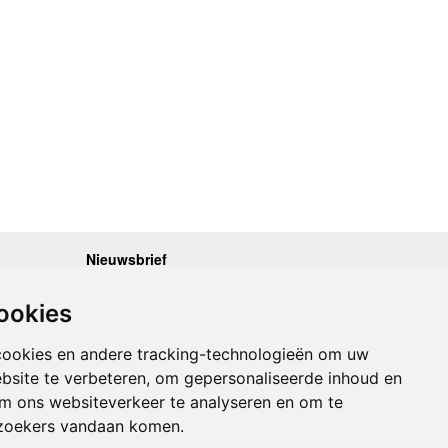
Nieuwsbrief
.30 - 17.00
Op de hoogte blijven van nieuwe reisgidsen,
travelgadgets en kaarten? Geef u op voor onze
.30 - 17.00
ookies
nieuwsbrief. U ontvangt de nieuwsbrief 1x per maand.
.30 - 17.00
.30 - 17.00
Bekijk hier onze laatste nieuwsbrief:
.30 - 17.00
cookies en andere tracking-technologieën om uw
Onze laatste Nieuwsbrief
bsite te verbeteren, om gepersonaliseerde inhoud en
om ons websiteverkeer te analyseren en om te
Inschrijven
zoekers vandaan komen.