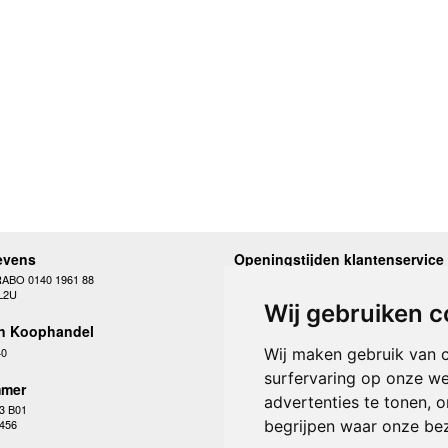
evens
Openingstijden klantenservice
RABO 0140 1961 88
Maandag
10.00 - 12.30 en 13
L2U
Dinsdag
10.00 - 12.30 en 13
Wij gebruiken c
Woensdag
10.00 - 12.30 en 13
n Koophandel
Donderdag
10.00 - 12.30 en 13
Vrijdag
10.00 - 12.30 en 13
40
Wij maken gebruik van 
Zaterdag
gesloten
surfervaring op onze we
Zondag
gesloten
mer
advertenties te tonen, 
3 B01
begrijpen waar onze be
 456