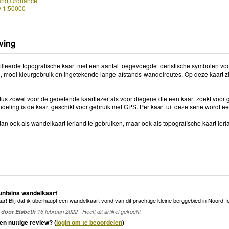
land Ordnance
y 1:50000
ving
illeerde topografische kaart met een aantal toegevoegde toeristische symbolen v
, mooi kleurgebruik en ingetekende lange-afstands-wandelroutes. Op deze kaart zijn
 dus zowel voor de geoefende kaartlezer als voor diegene die een kaart zoekt voor 
deling is de kaart geschikt voor gebruik met GPS. Per kaart uit deze serie wordt e
dan ook als wandelkaart Ierland te gebruiken, maar ook als topografische kaart Ierl
ntains wandelkaart
ar! Blij dat ik überhaupt een wandelkaart vond van dit prachtige kleine berggebied in Noord-
door Elsbeth
16 februari 2022 | Heeft dit artikel gekocht
en nuttige review? (
login om te beoordelen
)