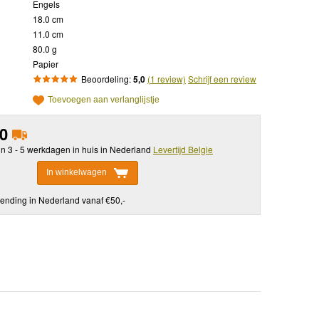
Engels
18.0 cm
11.0 cm
80.0 g
Papier
Beoordeling:
5,0
(1 review)
Schrijf een review
Toevoegen aan verlanglijstje
50
in 3 - 5 werkdagen in huis in Nederland
Levertijd Belgie
In winkelwagen
ending in Nederland vanaf €50,-