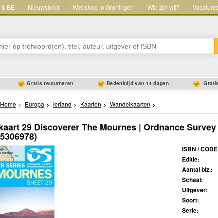
L & BE
Nieuwsbrief
Webshop in Groningen
Wie zijn wij?
Vacature
Gratis retourneren
Bedenktijd van 14 dagen
Gratis
Home
Europa
Ierland
Kaarten
Wandelkaarten
aart 29 Discoverer The Mournes | Ordnance Survey 
05306978)
ISBN / CODE
Editie:
Aantal blz.:
Schaal:
Uitgever:
Soort:
Serie: