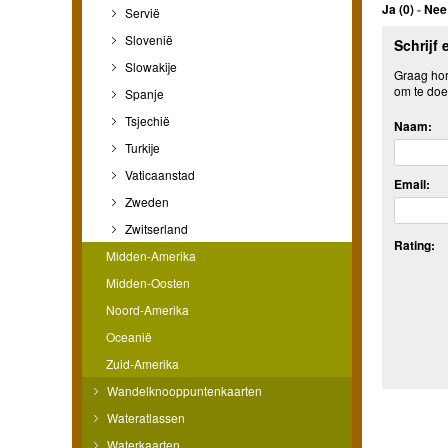
Ja (
0
)
-
Nee 
Servië
Slovenië
Schrijf 
Slowakije
Graag hore
om te doe
Spanje
Tsjechië
Naam:
Turkije
Vaticaanstad
Email:
Zweden
Zwitserland
Rating:
Midden-Amerika
Midden-Oosten
Noord-Amerika
Oceanië
Zuid-Amerika
Wandelknooppuntenkaarten
Wateratlassen
Waterkaarten