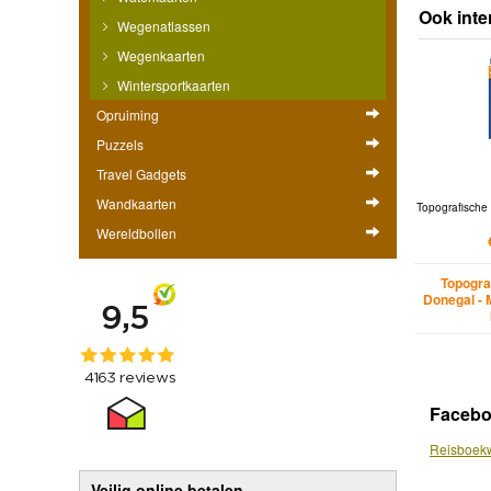
Ook inte
Wegenatlassen
Wegenkaarten
Wintersportkaarten
Opruiming
Puzzels
Travel Gadgets
Wandkaarten
Topografische 
Wereldbollen
Topogra
Donegal - 
Faceb
Reisboekw
Veilig online betalen