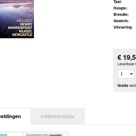
Taal:
Hoogte:
Breedte:
Gewicht:
Uitvoering:
€
19,
Leverbaar 
Gratis
verz
eeldingen
Inkijkexemplaar