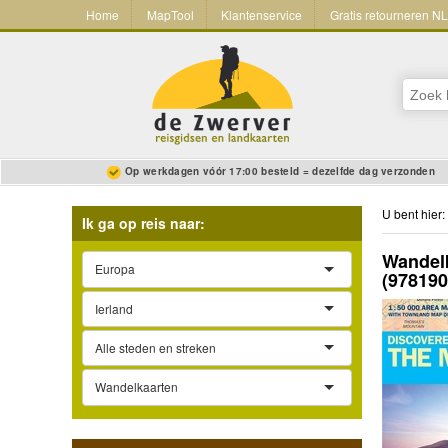
Home
MapTool
Klantenservice
Gratis retourneren N
Op werkdagen vóór 17:00 besteld = dezelfde dag verzonden
U bent hier:
Ik ga op reis naar:
Wandelk
Europa
(97819
Ierland
Alle steden en streken
Wandelkaarten