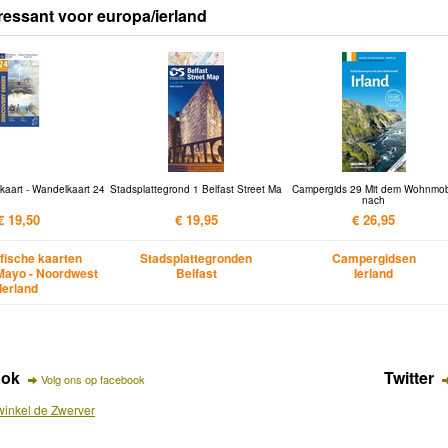
ressant voor europa/ierland
kaart - Wandelkaart 24
Stadsplattegrond 1 Belfast Street Ma
Campergids 29 Mit dem Wohnmob
nach
€ 19,50
€ 19,95
€ 26,95
fische kaarten
Stadsplattegronden
Campergidsen
Mayo - Noordwest
Belfast
Ierland
Ierland
ook
Twitter
Volg ons op facebook
inkel de Zwerver