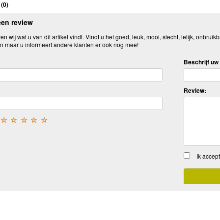
(
0
)
een review
n wij wat u van dit artikel vindt. Vindt u het goed, leuk, mooi, slecht, lelijk, onbruikb
n maar u informeert andere klanten er ook nog mee!
Beschrijf uw 
Review:
☆
☆
☆
☆
☆
Ik accep