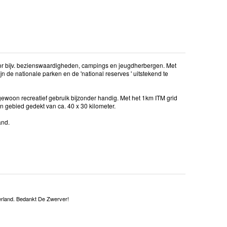
oor bijv. bezienswaardigheden, campings en jeugdherbergen. Met
 de nationale parken en de 'national reserves ' uitstekend te
gewoon recreatief gebruik bijzonder handig. Met het 1km ITM grid
en gebied gedekt van ca. 40 x 30 kilometer.
and.
Ierland. Bedankt De Zwerver!