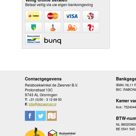
Betaal veilig via uw eigen bankomgeving
Contactgegevens
Bankgeg
Reisboekwinkel de Zwerver B.V.
IBAN: NL11 
BIC: RABON
Protonstraat 13C
9743 AL Groningen
: +31 (0)50 - 3 12 69 50
T
Kamer va
:
info@dezwerver.nl
E
Kvk: 752404
BTW-num
NL 86020363
BE 0541 545