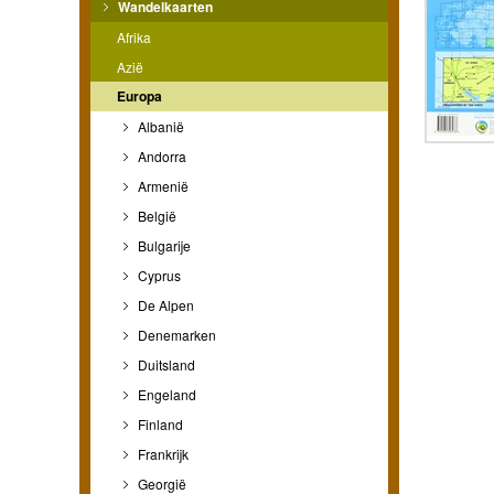
Wandelkaarten
Afrika
Azië
Europa
Albanië
Andorra
Armenië
België
Bulgarije
Cyprus
De Alpen
Denemarken
Duitsland
Engeland
Finland
Frankrijk
Georgië