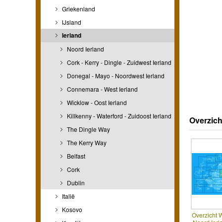
Griekenland
IJsland
Ierland
Noord Ierland
Cork - Kerry - Dingle - Zuidwest Ierland
Donegal - Mayo - Noordwest Ierland
Connemara - West Ierland
Wicklow - Oost Ierland
Killkenny - Waterford - Zuidoost Ierland
Overzich
The Dingle Way
The Kerry Way
Belfast
Cork
Dublin
Italië
Kosovo
Overzicht 