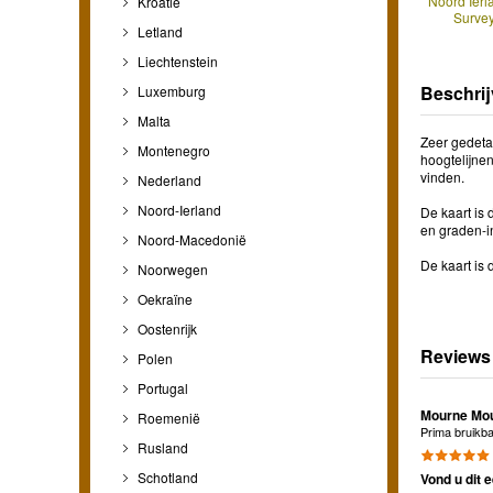
Noord Ier
Kroatië
Surve
Letland
Liechtenstein
Beschrij
Luxemburg
Malta
Zeer gedeta
Montenegro
hoogtelijnen
vinden.
Nederland
Noord-Ierland
De kaart is
en graden-in
Noord-Macedonië
De kaart is 
Noorwegen
Oekraïne
Oostenrijk
Reviews
Polen
Portugal
Mourne Mou
Roemenië
Prima bruikba
Rusland
Schotland
Vond u dit e