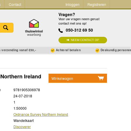
s
Contact
Inloggen
Registreren
Vragen?
Voor uw vragen neem gerust
contact met ons op!
050-312 69 50
NEEM CONTACT OP
 verzending vanaf €50,-
Achteraf betalen
Deskundig persone
Northern Ireland
Winkelwagen
Geen items in winkelwagen
:
9781905306978
Ga naar winkelwagen
24-07-2018
1
1:50000
Ordnance Survey Northern Ireland
Wandelkaart
Discoverer