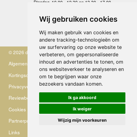
Dinsdag
10.00 - 12.30 en 13.30 - 17.00
Woensdag
10.00 - 12.30 en 13.30 - 17.00
Donderdag
10.00 - 12.30 en 13.30 - 17.00
Wij gebruiken cookies
Vrijdag
10.00 - 12.30 en 13.30 - 17.00
Zaterdag
gesloten
Wij maken gebruik van cookies en
Zondag
gesloten
andere tracking-technologieën om
uw surfervaring op onze website te
© 2026 de Zwerver
verbeteren, om gepersonaliseerde
inhoud en advertenties te tonen, om
Algemene Voorwaarden
ons websiteverkeer te analyseren en
Kortingscode
om te begrijpen waar onze
bezoekers vandaan komen.
Privacyverklaring
Reviewbeleid
Ik ga akkoord
Cookies
Ik weiger
Partnerprogramma
Wijzig mijn voorkeuren
Links