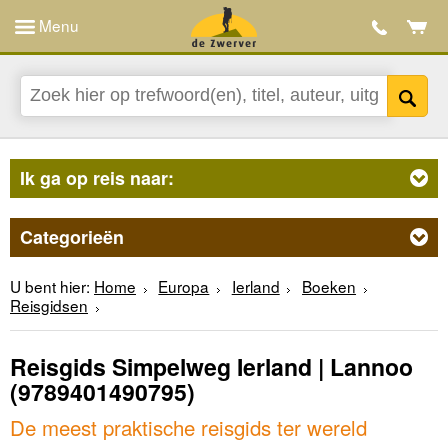
Menu
Ik ga op reis naar:
Categorieën
U bent hier:
Home
Europa
Ierland
Boeken
Reisgidsen
Reisgids Simpelweg Ierland | Lannoo
(9789401490795)
De meest praktische reisgids ter wereld