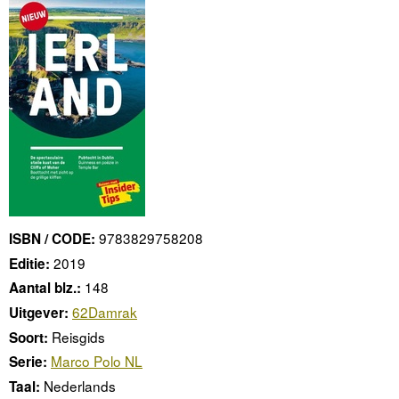
9783829758208
ISBN / CODE:
2019
Editie:
148
Aantal blz.:
62Damrak
Uitgever:
Reisgids
Soort:
Marco Polo NL
Serie:
Nederlands
Taal: