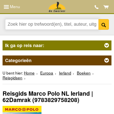
Menu
Ik ga op reis naar:
Categorieën
U bent hier:
Home
Europa
Ierland
Boeken
Reisgidsen
Reisgids Marco Polo NL Ierland |
62Damrak
(9783829758208)