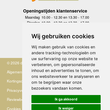
Openingstijden klantenservice
Maandag
10.00 - 12.30 en 13.30 - 17.00
Dinsdag
10.00 - 12.30 en 13.30 - 17.00
Woensdag
10.00 - 12.30 en 13.30 - 17.00
Donderdag
10.00 - 12.30 en 13.30 - 17.00
Wij gebruiken cookies
Vrijdag
10.00 - 12.30 en 13.30 - 17.00
Zaterdag
gesloten
Wij maken gebruik van cookies en
Zondag
gesloten
andere tracking-technologieën om
uw surfervaring op onze website te
© 2026 de Zwerver
verbeteren, om gepersonaliseerde
inhoud en advertenties te tonen, om
Algemene Voorwaarden
ons websiteverkeer te analyseren en
Kortingscode
om te begrijpen waar onze
bezoekers vandaan komen.
Privacyverklaring
Reviewbeleid
Ik ga akkoord
Cookies
Ik weiger