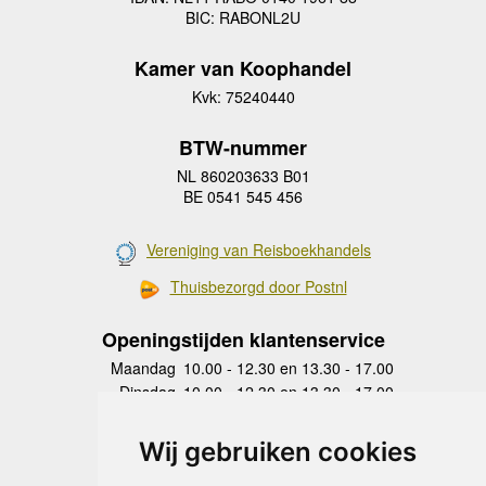
BIC: RABONL2U
Kamer van Koophandel
Kvk: 75240440
BTW-nummer
NL 860203633 B01
BE 0541 545 456
Vereniging van Reisboekhandels
Thuisbezorgd door Postnl
Openingstijden klantenservice
Maandag
10.00 - 12.30 en 13.30 - 17.00
Dinsdag
10.00 - 12.30 en 13.30 - 17.00
Woensdag
10.00 - 12.30 en 13.30 - 17.00
Donderdag
10.00 - 12.30 en 13.30 - 17.00
Wij gebruiken cookies
Vrijdag
10.00 - 12.30 en 13.30 - 17.00