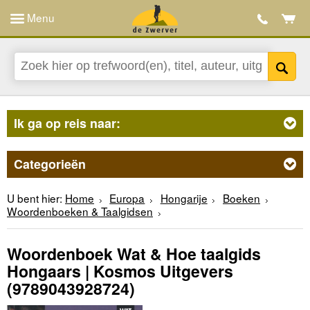
Menu
Ik ga op reis naar:
Categorieën
U bent hier:
Home
Europa
Hongarije
Boeken
Woordenboeken & Taalgidsen
Woordenboek Wat & Hoe taalgids
Hongaars | Kosmos Uitgevers
(9789043928724)