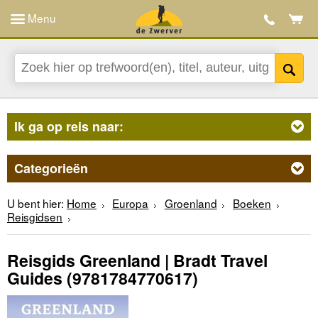
Menu
Ik ga op reis naar:
Categorieën
U bent hier:
Home
Europa
Groenland
Boeken
Reisgidsen
Reisgids Greenland | Bradt Travel
Guides
(9781784770617)