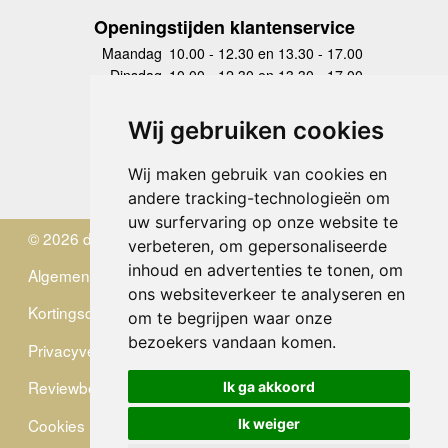
Openingstijden klantenservice
Maandag
10.00 - 12.30 en 13.30 - 17.00
Dinsdag
10.00 - 12.30 en 13.30 - 17.00
Woensdag
10.00 - 12.30 en 13.30 - 17.00
Donderdag
10.00 - 12.30 en 13.30 - 17.00
Wij gebruiken cookies
Vrijdag
10.00 - 12.30 en 13.30 - 17.00
Zaterdag
gesloten
Wij maken gebruik van cookies en
Zondag
gesloten
andere tracking-technologieën om
uw surfervaring op onze website te
© 2026 de Zwerver
verbeteren, om gepersonaliseerde
inhoud en advertenties te tonen, om
Algemene Voorwaarden
ons websiteverkeer te analyseren en
Kortingscode
om te begrijpen waar onze
bezoekers vandaan komen.
Privacyverklaring
Reviewbeleid
Ik ga akkoord
Cookies
Ik weiger