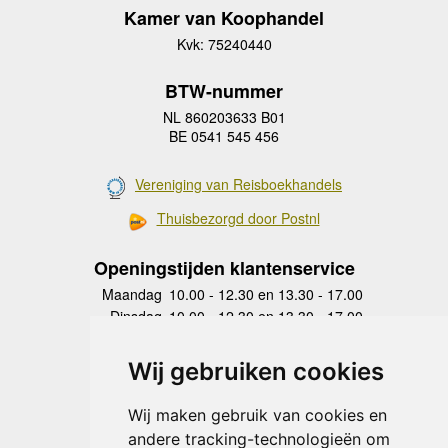
Kamer van Koophandel
Kvk: 75240440
BTW-nummer
NL 860203633 B01
BE 0541 545 456
Vereniging van Reisboekhandels
Thuisbezorgd door Postnl
Openingstijden klantenservice
Maandag
10.00 - 12.30 en 13.30 - 17.00
Dinsdag
10.00 - 12.30 en 13.30 - 17.00
Woensdag
10.00 - 12.30 en 13.30 - 17.00
Donderdag
10.00 - 12.30 en 13.30 - 17.00
Wij gebruiken cookies
Vrijdag
10.00 - 12.30 en 13.30 - 17.00
Zaterdag
gesloten
Wij maken gebruik van cookies en
Zondag
gesloten
andere tracking-technologieën om