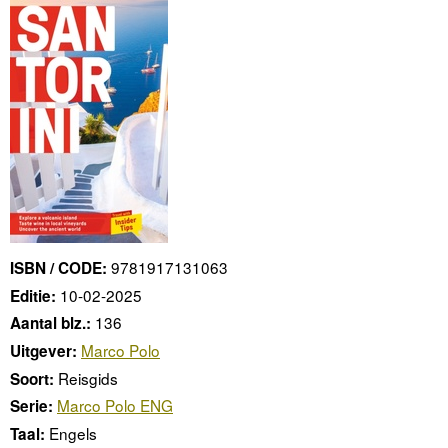
9781917131063
ISBN / CODE:
10-02-2025
Editie:
136
Aantal blz.:
Marco Polo
Uitgever:
Reisgids
Soort:
Marco Polo ENG
Serie:
Engels
Taal: